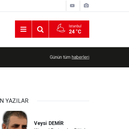
İstanbul
24 °C
00:35
Trump, İran'a yönelik savaşın "yakında sona erec
Günün tüm
haberleri
N YAZILAR
Veysi
DEMİR