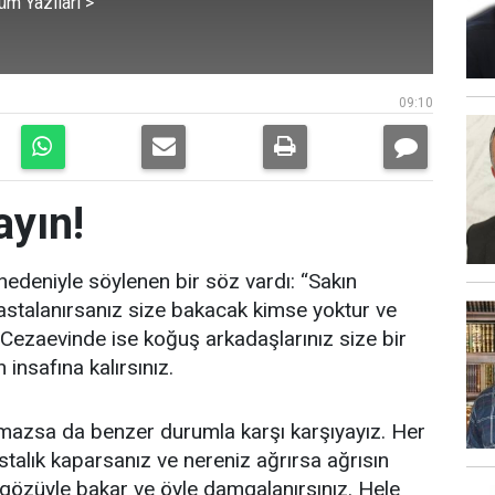
üm Yazıları >
09:10
yın!
nedeniyle söylenen bir söz vardı: “Sakın
astalanırsanız size bakacak kimse yoktur ve
. Cezaevinde ise koğuş arkadaşlarınız size bir
insafına kalırsınız.
lmazsa da benzer durumla karşı karşıyayız. Her
stalık kaparsanız ve nereniz ağrırsa ağrısın
 gözüyle bakar ve öyle damgalanırsınız. Hele