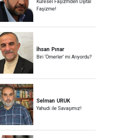
Küresel Faşizmden Dijital
Faşizme!
İhsan
Pınar
Biri ‘Ömerler’ mi Arıyordu?
Selman
URUK
Yahudi ile Savaşımız!