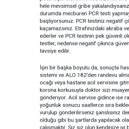
hele mevsimsel gribe yakalandıysanız 
durumda mecburen PCR testi yapmaya
başlıyorsunuz. PCR testiniz negatif çı
kaçamazsınız. Etrafınızdaki akraba v
ederler ve PCR testinin pek güvenli olm
testler, nedense negatif çıkınca güve
tavsiye edilir.
İşin bir başka boyutu da, sonuçta ha
sistemi ve ALO 182’den randevu al
ocağı veya hastane acil servisine git
korona korkusuyla doktor sizi muayen
gönderiyor. Acil servise gidince ise 
yoğunluk sonucu saatlerce sıra bekle
vurulup gönderilirseniz şanslısınız de
olduğu gibi bu şartlarda yapılacak ol
çalışmaktır. Siz siz olun kendinize iy