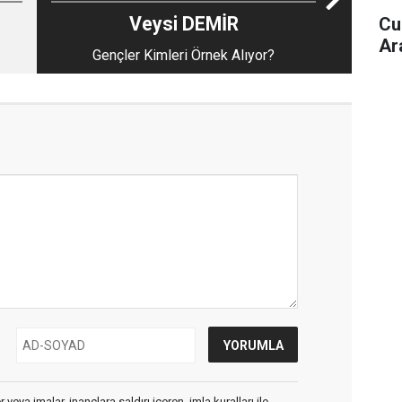
Veysi DEMİR
Cu
Ar
Gençler Kimleri Örnek Alıyor?
veya imalar, inançlara saldırı içeren, imla kuralları ile