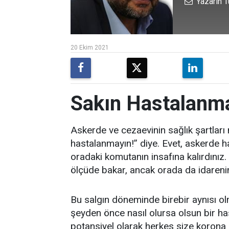
Yazarın T
20 Ekim 2021
Sakın Hastalanma
Askerde ve cezaevinin sağlık şartları 
hastalanmayın!” diye. Evet, askerde h
oradaki komutanın insafına kalırdınız
ölçüde bakar, ancak orada da idarenin 
Bu salgın döneminde birebir aynısı o
şeyden önce nasıl olursa olsun bir ha
potansiyel olarak herkes size korona