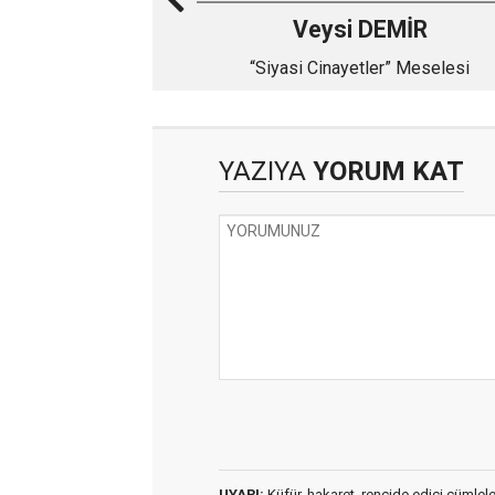
Veysi DEMİR
“Siyasi Cinayetler” Meselesi
YAZIYA
YORUM KAT
UYARI:
Küfür, hakaret, rencide edici cümleler 