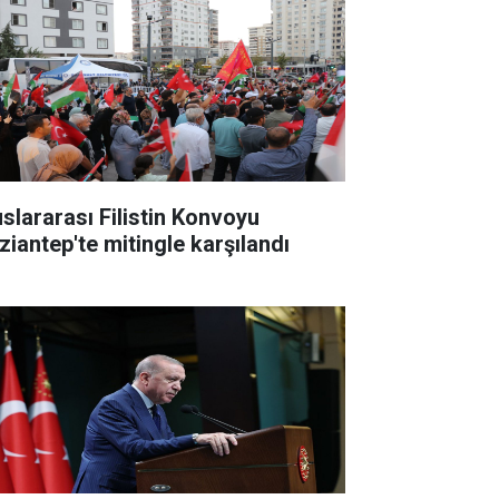
uslararası Filistin Konvoyu
ziantep'te mitingle karşılandı