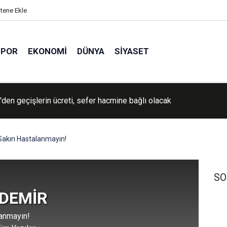
itene Ekle
SPOR
EKONOMI
DÜNYA
SIYASET
den geçişlerin ücreti, sefer hacmine bağlı olacak
Sakın Hastalanmayın!
SO
 DEMİR
anmayın!