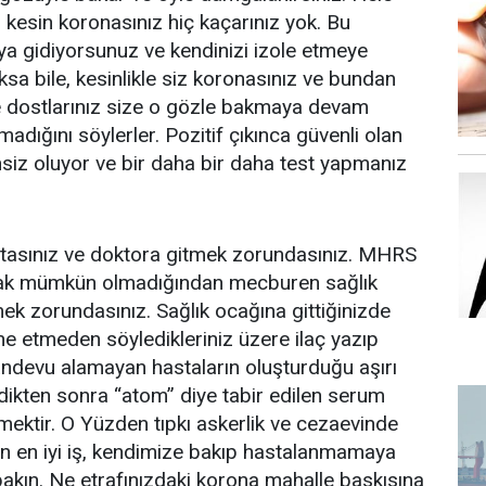
kesin koronasınız hiç kaçarınız yok. Bu
 gidiyorsunuz ve kendinizi izole etmeye
ksa bile, kesinlikle siz koronasınız ve bundan
e dostlarınız size o gözle bakmaya devam
adığını söylerler. Pozitif çıkınca güvenli olan
nsiz oluyor ve bir daha bir daha test yapmanız
stasınız ve doktora gitmek zorundasınız. MHRS
mak mümkün olmadığından mecburen sağlık
mek zorundasınız. Sağlık ocağına gittiğinizde
e etmeden söyledikleriniz üzere ilaç yazıp
randevu alamayan hastaların oluşturduğu aşırı
dikten sonra “atom” diye tabir edilen serum
mektir. O Yüzden tıpkı askerlik ve cezaevinde
an en iyi iş, kendimize bakıp hastalanmamaya
i bakın. Ne etrafınızdaki korona mahalle baskısına