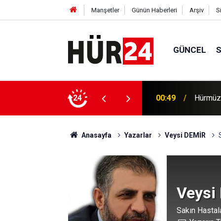
Manşetler
Günün Haberleri
Arşiv
S
GÜNCEL
 yana yağışlar nedeniyle 150'den fazla kişi
24
00:49
Hürmüz'
Anasayfa
Yazarlar
Veysi DEMİR
Veysi
Sakın Hastal