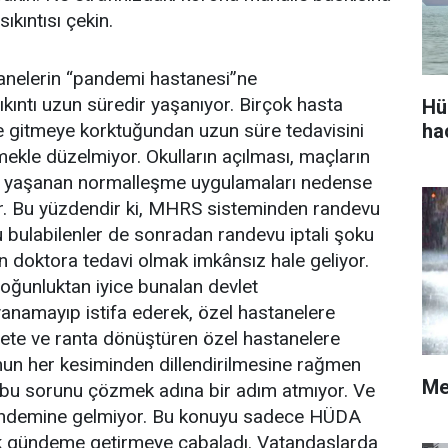
ıkıntısı çekin.
anelerin “pandemi hastanesi”ne
kıntı uzun süredir yaşanıyor. Birçok hasta
Hü
ha
e gitmeye korktuğundan uzun süre tedavisini
emekle düzelmiyor. Okulların açılması, maçların
nda yaşanan normalleşme uygulamaları nedense
r. Bu yüzdendir ki, MHRS sisteminden randevu
ulabilenler de sonradan randevu iptali şoku
n doktora tedavi olmak imkânsız hale geliyor.
yoğunluktan iyice bunalan devlet
ayanamayıp istifa ederek, özel hastanelere
arete ve ranta dönüştüren özel hastanelere
mun her kesiminden dillendirilmesine rağmen
Me
 bu sorunu çözmek adına bir adım atmıyor. Ve
gündemine gelmiyor. Bu konuyu sadece HÜDA
 gündeme getirmeye çabaladı. Vatandaşlarda