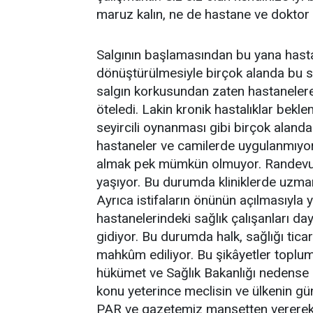
maruz kalın, ne de hastane ve doktor s
Salgının başlamasından bu yana hast
dönüştürülmesiyle birçok alanda bu sı
salgın korkusundan zaten hastaneler
öteledi. Lakin kronik hastalıklar bekl
seyircili oynanması gibi birçok ala
hastaneler ve camilerde uygulanmıyo
almak pek mümkün olmuyor. Randevu b
yaşıyor. Bu durumda kliniklerde uzma
Ayrıca istifaların önünün açılmasıyla 
hastanelerindeki sağlık çalışanları d
gidiyor. Bu durumda halk, sağlığı tic
mahkûm ediliyor. Bu şikâyetler toplu
hükümet ve Sağlık Bakanlığı nedense
konu yeterince meclisin ve ülkenin 
PAR ve gazetemiz manşetten vererek