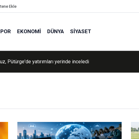
itene Ekle
SPOR
EKONOMI
DÜNYA
SIYASET
lah, Yemen'deki Suudi kuvvetlerini hedef aldı: Çok sayıda ölü ve y