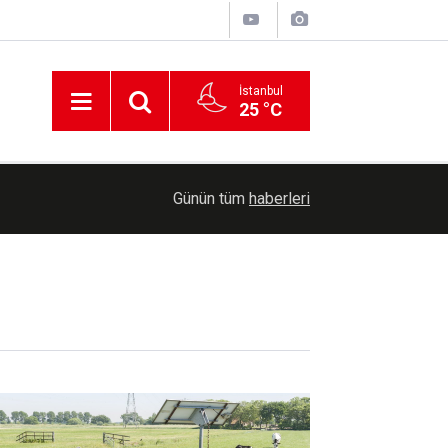
İstanbul
25 °C
aralı
20:06
Ceuta'daki kitlesel sınır geçişlerinde ölü sayısı 
Günün tüm
haberleri