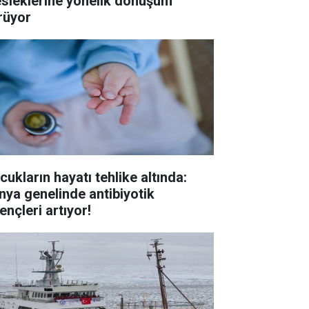
sleklerine yönelik dönüşüm
rüyor
cukların hayatı tehlike altında:
nya genelinde antibiyotik
ençleri artıyor!