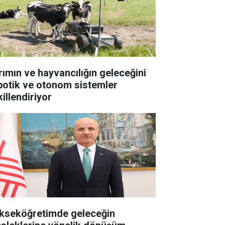
rımın ve hayvancılığın geleceğini
botik ve otonom sistemler
illendiriyor
kseköğretimde geleceğin