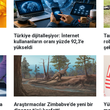
Türkiye dijitalleşiyor: İnternet
Ta
kullananların oranı yüzde 92,3'e
ro
yükseldi
şek
na
Araştırmacılar Zimbabve'de yeni bir
Yü