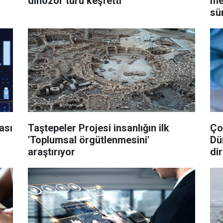
dinozor türü keşfetti
me
sü
ası
Taştepeler Projesi insanlığın ilk
Ço
'Toplumsal örgütlenmesini'
Dü
araştırıyor
dir