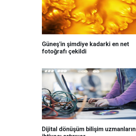
Güneş'in şimdiye kadarki en net
fotoğrafı çekildi
Dijital dönüşüm bilişim uzmanları