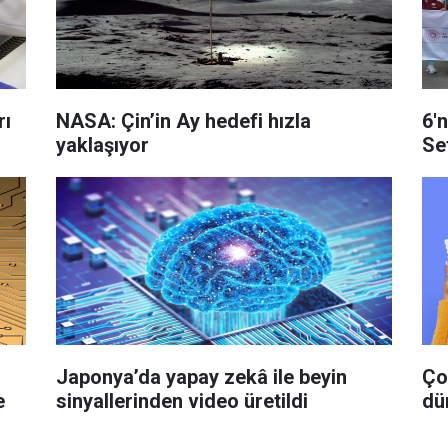
rı
NASA: Çin’in Ay hedefi hızla
6'
yaklaşıyor
Se
Japonya’da yapay zekâ ile beyin
Ço
e
sinyallerinden video üretildi
dü