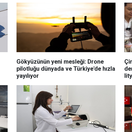
i
Gökyüzünün yeni mesleği: Drone
Çi
pilotluğu dünyada ve Türkiye'de hızla
de
yayılıyor
li