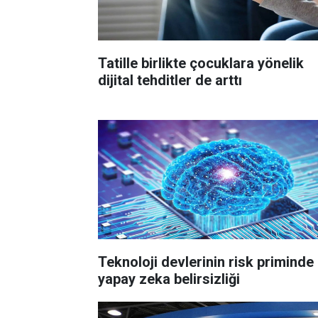
Tatille birlikte çocuklara yönelik
dijital tehditler de arttı
Teknoloji devlerinin risk priminde
yapay zeka belirsizliği