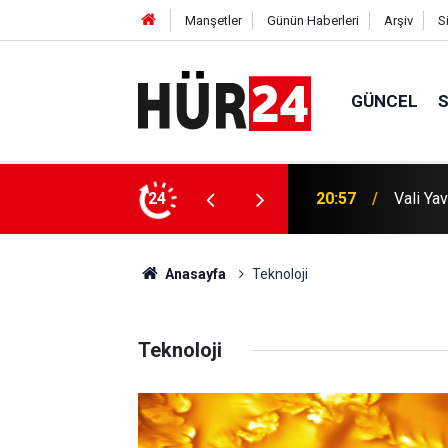
Manşetler
Günün Haberleri
Arşiv
S
GÜNCEL
Ensarul
ı yerinde inceledi
24
20:44
var
Anasayfa
Teknoloji
Teknoloji