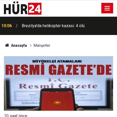
10:06
Brezilya'da helikopter kazası: 4 ölü
Öğrencilerden nükleer bilim olimpiyatında 4
10:02
madalya
Anasayfa
Manşetler
10 saat önce