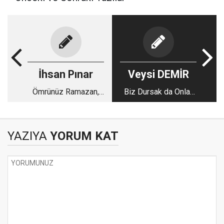
İhsan Pınar
Veysi DEMİR
Ömrünüz Ramazan,
Biz Dursak da Onlar
Akıbetiniz Bayram
Durmayacak!
Olsun…
YAZIYA
YORUM KAT