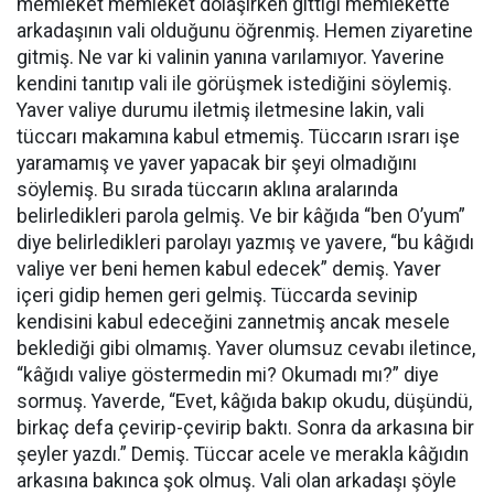
memleket memleket dolaşırken gittiği memlekette
arkadaşının vali olduğunu öğrenmiş. Hemen ziyaretine
gitmiş. Ne var ki valinin yanına varılamıyor. Yaverine
kendini tanıtıp vali ile görüşmek istediğini söylemiş.
Yaver valiye durumu iletmiş iletmesine lakin, vali
tüccarı makamına kabul etmemiş. Tüccarın ısrarı işe
yaramamış ve yaver yapacak bir şeyi olmadığını
söylemiş. Bu sırada tüccarın aklına aralarında
belirledikleri parola gelmiş. Ve bir kâğıda “ben O’yum”
diye belirledikleri parolayı yazmış ve yavere, “bu kâğıdı
valiye ver beni hemen kabul edecek” demiş. Yaver
içeri gidip hemen geri gelmiş. Tüccarda sevinip
kendisini kabul edeceğini zannetmiş ancak mesele
beklediği gibi olmamış. Yaver olumsuz cevabı iletince,
“kâğıdı valiye göstermedin mi? Okumadı mı?” diye
sormuş. Yaverde, “Evet, kâğıda bakıp okudu, düşündü,
birkaç defa çevirip-çevirip baktı. Sonra da arkasına bir
şeyler yazdı.” Demiş. Tüccar acele ve merakla kâğıdın
arkasına bakınca şok olmuş. Vali olan arkadaşı şöyle