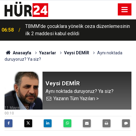
ABD'nin silah stokları tartışması büyüyor: Trump
06:39
sızıntılara öfkeli
Anasayfa
Yazarlar
Veysi DEMİR
Aynı noktada
duruyoruz? Ya siz?
Veysi DEMİR
Aynı noktada duruyoruz? Ya siz?
Yazarın Tüm Yazıları >
11 Mayıs 2022
00:10