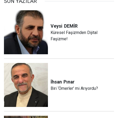
SON YAZILAR
Veysi
DEMİR
Küresel Faşizmden Dijital
Faşizme!
İhsan
Pınar
Biri ‘Ömerler’ mi Arıyordu?