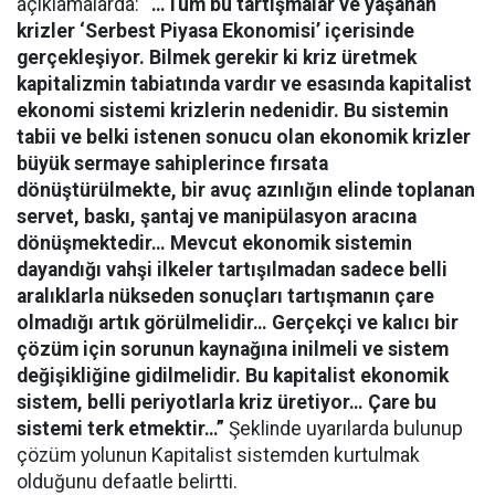
açıklamalarda:
“…Tüm bu tartışmalar ve yaşanan
krizler ‘Serbest Piyasa Ekonomisi’ içerisinde
gerçekleşiyor. Bilmek gerekir ki kriz üretmek
kapitalizmin tabiatında vardır ve esasında kapitalist
ekonomi sistemi krizlerin nedenidir. Bu sistemin
tabii ve belki istenen sonucu olan ekonomik krizler
büyük sermaye sahiplerince fırsata
dönüştürülmekte, bir avuç azınlığın elinde toplanan
servet, baskı, şantaj ve manipülasyon aracına
dönüşmektedir… Mevcut ekonomik sistemin
dayandığı vahşi ilkeler tartışılmadan sadece belli
aralıklarla nükseden sonuçları tartışmanın çare
olmadığı artık görülmelidir… Gerçekçi ve kalıcı bir
çözüm için sorunun kaynağına inilmeli ve sistem
değişikliğine gidilmelidir. Bu kapitalist ekonomik
sistem, belli periyotlarla kriz üretiyor… Çare bu
sistemi terk etmektir…”
Şeklinde uyarılarda bulunup
çözüm yolunun Kapitalist sistemden kurtulmak
olduğunu defaatle belirtti.