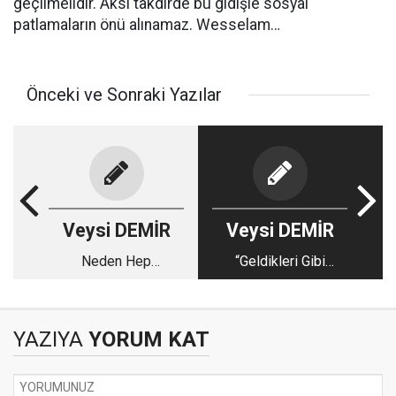
geçilmelidir. Aksi takdirde bu gidişle sosyal
patlamaların önü alınamaz. Wesselam…
Önceki ve Sonraki Yazılar
Veysi DEMİR
Veysi DEMİR
Neden Hep
“Geldikleri Gibi
Savunmadayız?
Gitmediler!”
YAZIYA
YORUM KAT