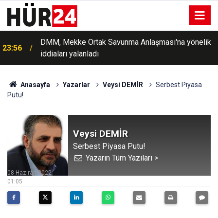
İtalya, İspanya'dan gelen üçüncü ülke vatandaşlarına
23:47
yönelik geçici kısıtlamaları gevşetmeyeceğini
açıkladı
Anasayfa
Yazarlar
Veysi DEMİR
Serbest Piyasa
Putu!
Veysi DEMİR
Serbest Piyasa Putu!
Yazarın Tüm Yazıları >
08 Haziran 2022
01:05