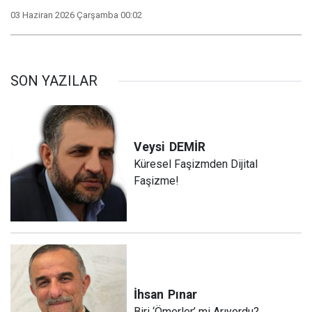
03 Haziran 2026 Çarşamba 00:02
SON YAZILAR
Veysi
DEMİR
Küresel Faşizmden Dijital
Faşizme!
İhsan
Pınar
Biri ‘Ömerler’ mi Arıyordu?