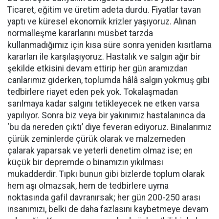
Ticaret, eğitim ve üretim adeta durdu. Fiyatlar tavan
yaptı ve küresel ekonomik krizler yaşıyoruz. Alınan
normalleşme kararlarını müsbet tarzda
kullanmadığımız için kısa süre sonra yeniden kısıtlama
kararları ile karşılaşıyoruz. Hastalık ve salgın ağır bir
şekilde etkisini devam ettirip her gün aramızdan
canlarımız giderken, toplumda hâlâ salgın yokmuş gibi
tedbirlere riayet eden pek yok. Tokalaşmadan
sarılmaya kadar salgını tetikleyecek ne etken varsa
yapılıyor. Sonra biz veya bir yakınımız hastalanınca da
‘bu da nereden çıktı’ diye feveran ediyoruz. Binalarımız
çürük zeminlerde çürük olarak ve malzemeden
çalarak yaparsak ve yeterli denetim olmaz ise; en
küçük bir depremde o binamızın yıkılması
mukadderdir. Tıpkı bunun gibi bizlerde toplum olarak
hem aşı olmazsak, hem de tedbirlere uyma
noktasında gafil davranırsak; her gün 200-250 arası
insanımızı, belki de daha fazlasını kaybetmeye devam