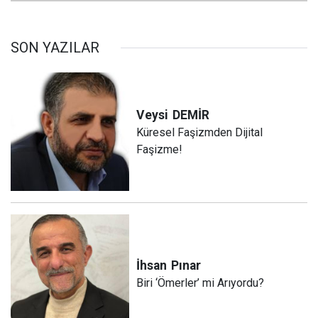
SON YAZILAR
Veysi
DEMİR
Küresel Faşizmden Dijital
Faşizme!
İhsan
Pınar
Biri ‘Ömerler’ mi Arıyordu?