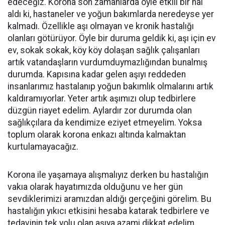
edeceğiz. Korona son zamanlarda öyle etkili bir hal
aldı ki, hastaneler ve yoğun bakımlarda neredeyse yer
kalmadı. Özellikle aşı olmayan ve kronik hastalığı
olanları götürüyor. Öyle bir duruma geldik ki, aşı için ev
ev, sokak sokak, köy köy dolaşan sağlık çalışanları
artık vatandaşların vurdumduymazlığından bunalmış
durumda. Kapısına kadar gelen aşıyı reddeden
insanlarımız hastalanıp yoğun bakımlık olmalarını artık
kaldıramıyorlar. Yeter artık aşımızı olup tedbirlere
düzgün riayet edelim. Aylardır zor durumda olan
sağlıkçılara da kendimize eziyet etmeyelim. Yoksa
toplum olarak korona enkazı altında kalmaktan
kurtulamayacağız.
Korona ile yaşamaya alışmalıyız derken bu hastalığın
vakıa olarak hayatımızda olduğunu ve her gün
sevdiklerimizi aramızdan aldığı gerçeğini görelim. Bu
hastalığın yıkıcı etkisini hesaba katarak tedbirlere ve
tedavinin tek yolu olan aşıya azami dikkat edelim.