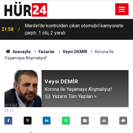
HÜDA PAR heyeti, Tarsus'ta muhtarları ve mahalle
21:45
sakinlerini ziyaret etti
Anasayfa
Yazarlar
Veysi DEMİR
Korona İle
Yaşamaya Alışmalıyız!
Veysi DEMİR
Korona İle Yaşamaya Alışmalıyız!
Yazarın Tüm Yazıları >
30 Eylül 2021
09:23