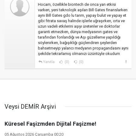
Hocam, özellikle biontech de onca yan etkisi
varken, yeni teknolojik aşıları Bill Gates finanslarken
aynı Bill Gates gdo lu tarım, yapay bulut ve yapay et
gibi fıtrata savaş halinde işlerle uğraşırken, orta ve
uzun vadeli etkilerini aşıyı üretenler ve doktorlar
garanti etmezken, dünya medyasının gates ve
tarafından fonlandığı ve Aşı güzelleme yapıldığı
söylenirken, bağışıklığı güçlendiren şeylerden
bahsetmeyip yalancı medyanın propagandasını aynı
şekilde tekrarlamış olmanızı üzüntüyle okudum
Yanıtla
(0)
(0)
Veysi DEMİR Arşivi
Küresel Faşizmden Dijital Faşizme!
05 Ağustos 2026 Çarşamba 00:20