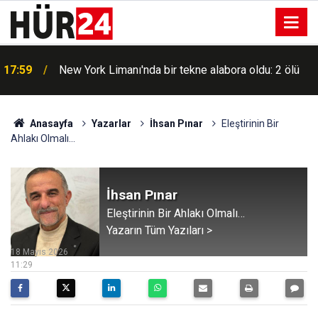
Gazze’ye umut olacak Uluslararası Filistin Konvoyu
17:48
Mardin’de coşkuyla karşılandı
Anasayfa
Yazarlar
İhsan Pınar
Eleştirinin Bir
Ahlakı Olmalı…
İhsan Pınar
Eleştirinin Bir Ahlakı Olmalı…
Yazarın Tüm Yazıları >
18 Mayıs 2026
11:29