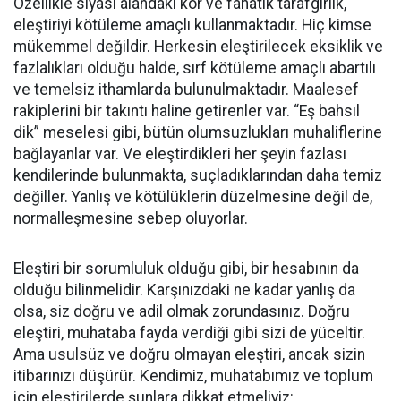
Özellikle siyasi alandaki kör ve fanatik tarafgirlik,
eleştiriyi kötüleme amaçlı kullanmaktadır. Hiç kimse
mükemmel değildir. Herkesin eleştirilecek eksiklik ve
fazlalıkları olduğu halde, sırf kötüleme amaçlı abartılı
ve temelsiz ithamlarda bulunulmaktadır. Maalesef
rakiplerini bir takıntı haline getirenler var. “Eş bahsıl
dik” meselesi gibi, bütün olumsuzlukları muhaliflerine
bağlayanlar var. Ve eleştirdikleri her şeyin fazlası
kendilerinde bulunmakta, suçladıklarından daha temiz
değiller. Yanlış ve kötülüklerin düzelmesine değil de,
normalleşmesine sebep oluyorlar.
Eleştiri bir sorumluluk olduğu gibi, bir hesabının da
olduğu bilinmelidir. Karşınızdaki ne kadar yanlış da
olsa, siz doğru ve adil olmak zorundasınız. Doğru
eleştiri, muhataba fayda verdiği gibi sizi de yüceltir.
Ama usulsüz ve doğru olmayan eleştiri, ancak sizin
itibarınızı düşürür. Kendimiz, muhatabımız ve toplum
için eleştirilerde şunlara dikkat etmeliyiz: