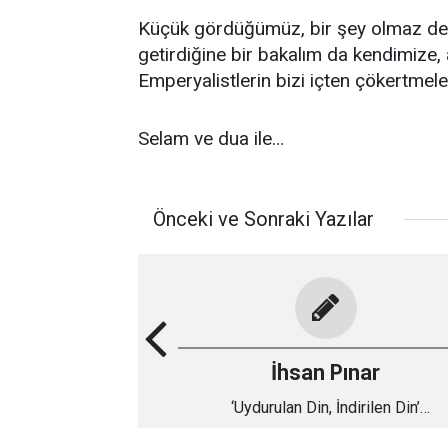
Küçük gördüğümüz, bir şey olmaz den
getirdiğine bir bakalım da kendimize,
Emperyalistlerin bizi içten çökertmele
Selam ve dua ile…
Önceki ve Sonraki Yazılar
İhsan Pınar
‘Uydurulan Din, İndirilen Din’
Uydurukçularına Reddiye – 21