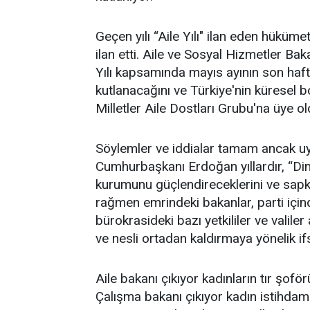
Geçen yılı “Aile Yılı" ilan eden hüküme
ilan etti. Aile ve Sosyal Hizmetler B
Yılı kapsamında mayıs ayının son hafta
kutlanacağını ve Türkiye'nin küresel b
Milletler Aile Dostları Grubu'na üye ol
Söylemler ve iddialar tamam ancak uy
Cumhurbaşkanı Erdoğan yıllardır, “Dind
kurumunu güçlendireceklerini ve sapk
rağmen emrindeki bakanlar, parti içind
bürokrasideki bazı yetkililer ve valil
ve nesli ortadan kaldırmaya yönelik if
Aile bakanı çıkıyor kadınların tır şofö
Çalışma bakanı çıkıyor kadın istihdamı