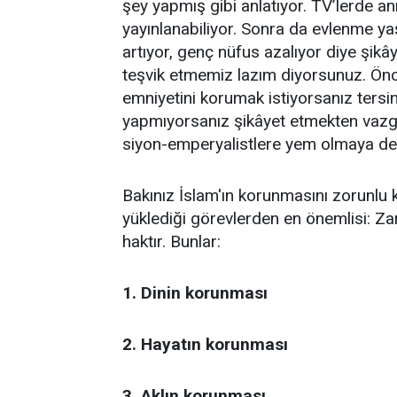
şey yapmış gibi anlatıyor. TV’lerde 
yayınlanabiliyor. Sonra da evlenme yaş
artıyor, genç nüfus azalıyor diye şikâ
teşvik etmemiz lazım diyorsunuz. Önce
emniyetini korumak istiyorsanız ters
yapmıyorsanız şikâyet etmekten vazge
siyon-emperyalistlere yem olmaya de
Bakınız İslam'ın korunmasını zorunlu kı
yüklediği görevlerden en önemlisi: Za
haktır. Bunlar:
1. Dinin korunması
2. Hayatın korunması
3. Aklın korunması