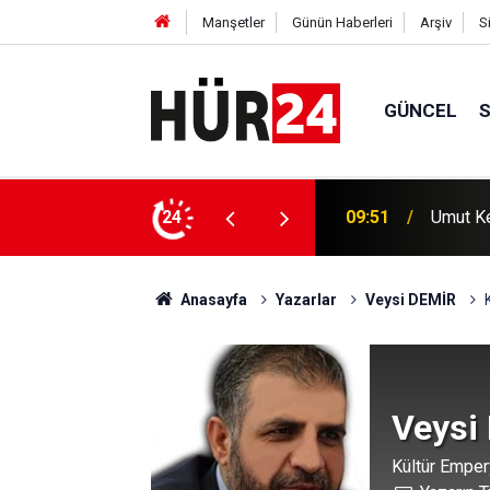
Manşetler
Günün Haberleri
Arşiv
S
GÜNCEL
24
09:51
Umut Ke
09:34
"Terörs
Anasayfa
Yazarlar
Veysi DEMİR
Veysi
Kültür Empe