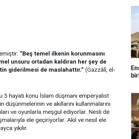
demiştir:
“Beş temel ilkenin korunmasını
mel unsuru ortadan kaldıran her şey de
En
in giderilmesi de maslahattır.”
(Gazzâlî, el-
bir
bu 5 hayati konu İslam düşmanı emperyalist
ın düşünmelerinin ve akıllarını kullanmalarını
ları ve oyunlarla meşgul ediyorlar. Nesli de
alarıyla ele geçiriyorlar. Akıl ve nesil ele
yca yıkılır.