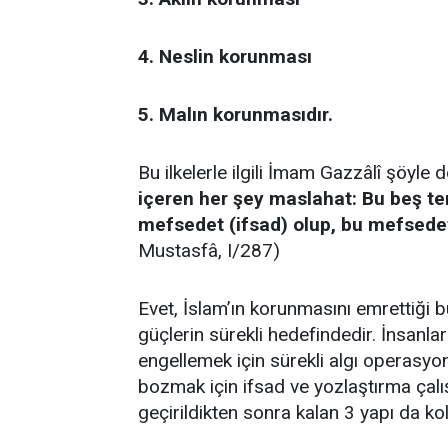
4. Neslin korunması
5. Malın korunmasıdır.
Bu ilkelerle ilgili İmam Gazzâlî şöyle 
içeren her şey maslahat: Bu beş te
mefsedet (ifsad) olup, bu mefsedet
Mustasfâ, I/287)
Evet, İslam’ın korunmasını emrettiği 
güçlerin sürekli hedefindedir. İnsanlar
engellemek için sürekli algı operasyon
bozmak için ifsad ve yozlaştırma çalışm
geçirildikten sonra kalan 3 yapı da kola