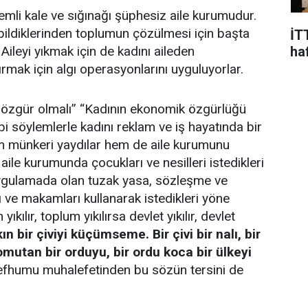
emli kale ve sığınağı şüphesiz aile kurumudur.
bildiklerinden toplumun çözülmesi için başta
İT
ha
Aileyi yıkmak için de kadını aileden
ırmak için algı operasyonlarını uyguluyorlar.
ın özgür olmalı” “Kadının ekonomik özgürlüğü
bi söylemlerle kadını reklam ve iş hayatında bir
em münkeri yaydılar hem de aile kurumunu
aile kurumunda çocukları ve nesilleri istedikleri
ır uygulamada olan tuzak yasa, sözleşme ve
ı ve makamları kullanarak istedikleri yöne
yıkılır, toplum yıkılırsa devlet yıkılır, devlet
ın bir çiviyi küçümseme. Bir çivi bir nalı, bir
 komutan bir orduyu, bir ordu koca bir ülkeyi
fhumu muhalefetinden bu sözün tersini de