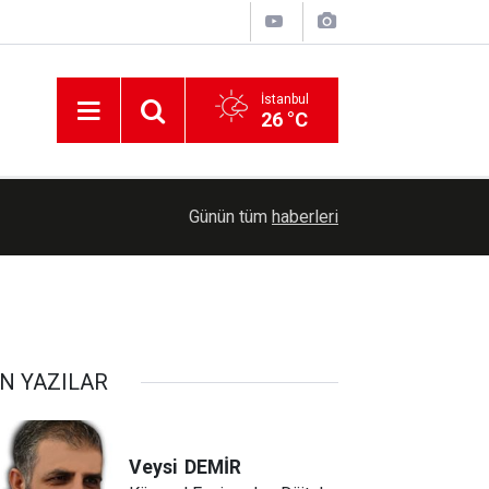
İstanbul
26 °C
09:34
Gaziantep'te 77 hafız icazet belgesi aldı
Günün tüm
haberleri
N YAZILAR
Veysi
DEMİR