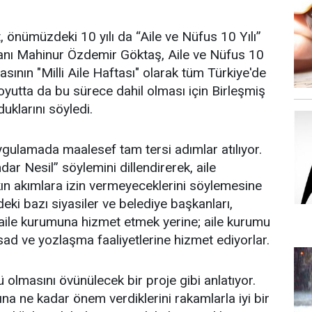
t, önümüzdeki 10 yılı da “Aile ve Nüfus 10 Yılı”
akanı Mahinur Özdemir Göktaş, Aile ve Nüfus 10
sının "Milli Aile Haftası" olarak tüm Türkiye'de
oyutta da bu sürece dahil olması için Birleşmiş
duklarını söyledi.
gulamada maalesef tam tersi adımlar atılıyor.
ar Nesil” söylemini dillendirerek, aile
ın akımlara izin vermeyeceklerini söylemesine
eki bazı siyasiler ve belediye başkanları,
er aile kurumuna hizmet etmek yerine; aile kurumu
sad ve yozlaşma faaliyetlerine hizmet ediyorlar.
rü olmasını övünülecek bir proje gibi anlatıyor.
na ne kadar önem verdiklerini rakamlarla iyi bir