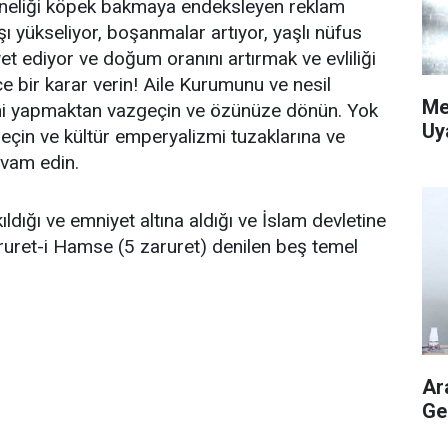
anneliği köpek bakmaya endeksleyen reklam
ı yükseliyor, boşanmalar artıyor, yaşlı nüfus
yet ediyor ve doğum oranını artırmak ve evliliği
 bir karar verin! Aile Kurumunu ve nesil
Me
ini yapmaktan vazgeçin ve özünüze dönün. Yok
Uy
çin ve kültür emperyalizmi tuzaklarına ve
vam edin.
ldığı ve emniyet altına aldığı ve İslam devletine
ruret-i Hamse (5 zaruret) denilen beş temel
Ar
Ge