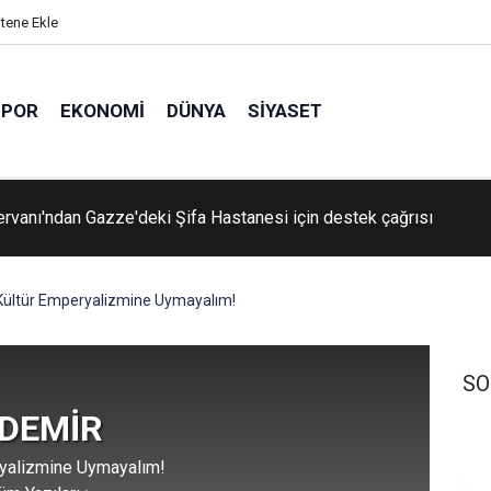
itene Ekle
SPOR
EKONOMI
DÜNYA
SIYASET
rvanı'ndan Gazze'deki Şifa Hastanesi için destek çağrısı
üz Türkiye" yasa teklifi Komisyon'dan geçti
Kültür Emperyalizmine Uymayalım!
SO
 DEMİR
ryalizmine Uymayalım!