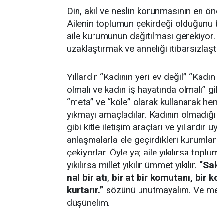
Din, akıl ve neslin korunmasının en ön
Ailenin toplumun çekirdeği olduğunu 
aile kurumunun dağıtılması gerekiyor. 
uzaklaştırmak ve anneliği itibarsızlaşt
Yıllardır “Kadının yeri ev değil” “Kad
olmalı ve kadın iş hayatında olmalı” gi
“meta” ve “köle” olarak kullanarak h
yıkmayı amaçladılar. Kadının olmadığı 
gibi kitle iletişim araçları ve yıllard
anlaşmalarla ele geçirdikleri kurumlar
çekiyorlar. Öyle ya; aile yıkılırsa toplum 
yıkılırsa millet yıkılır ümmet yıkılır.
“Sak
nal bir atı, bir at bir komutanı, bir
kurtarır.”
sözünü unutmayalım. Ve me
düşünelim.