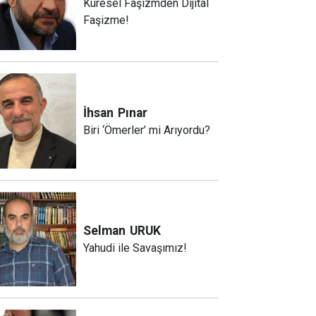
Küresel Faşizmden Dijital
Faşizme!
İhsan
Pınar
Biri ‘Ömerler’ mi Arıyordu?
Selman
URUK
Yahudi ile Savaşımız!