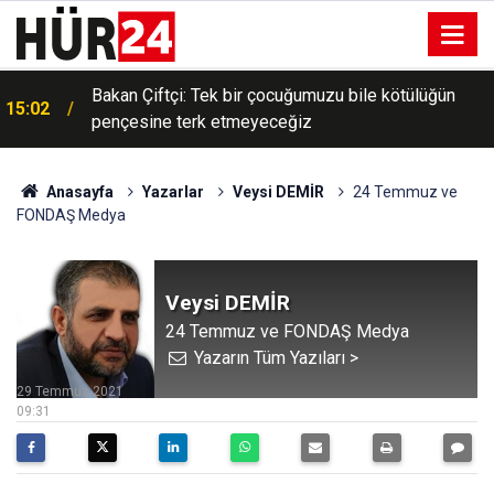
Bakan Çiftçi: Tek bir çocuğumuzu bile kötülüğün
15:02
pençesine terk etmeyeceğiz
Filistin Konvoyu'na katılan gönüllüler: Amacımız
14:39
Filistin davasını dünya gündeminde canlı tutmak
Anasayfa
Yazarlar
Veysi DEMİR
24 Temmuz ve
FONDAŞ Medya
Veysi DEMİR
24 Temmuz ve FONDAŞ Medya
Yazarın Tüm Yazıları >
29 Temmuz 2021
09:31