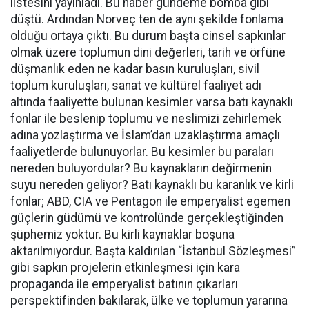
listesini yayınladı. Bu haber gündeme bomba gibi
düştü. Ardından Norveç ten de aynı şekilde fonlama
olduğu ortaya çıktı. Bu durum başta cinsel sapkınlar
olmak üzere toplumun dini değerleri, tarih ve örfüne
düşmanlık eden ne kadar basın kuruluşları, sivil
toplum kuruluşları, sanat ve kültürel faaliyet adı
altında faaliyette bulunan kesimler varsa batı kaynaklı
fonlar ile beslenip toplumu ve neslimizi zehirlemek
adına yozlaştırma ve İslam’dan uzaklaştırma amaçlı
faaliyetlerde bulunuyorlar. Bu kesimler bu paraları
nereden buluyordular? Bu kaynakların değirmenin
suyu nereden geliyor? Batı kaynaklı bu karanlık ve kirli
fonlar; ABD, CIA ve Pentagon ile emperyalist egemen
güçlerin güdümü ve kontrolünde gerçekleştiğinden
şüphemiz yoktur. Bu kirli kaynaklar boşuna
aktarılmıyordur. Başta kaldırılan “İstanbul Sözleşmesi”
gibi sapkın projelerin etkinleşmesi için kara
propaganda ile emperyalist batının çıkarları
perspektifinden bakılarak, ülke ve toplumun yararına