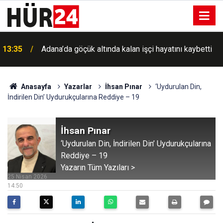
13:30
Küresel pirinç üretimi alarm veriyor
Anasayfa
Yazarlar
İhsan Pınar
‘Uydurulan Din,
İndirilen Din’ Uydurukçularına Reddiye – 19
İhsan Pınar
‘Uydurulan Din, İndirilen Din’ Uydurukçularına
Reddiye – 19
Yazarın Tüm Yazıları >
25 Nisan 2026
14:50