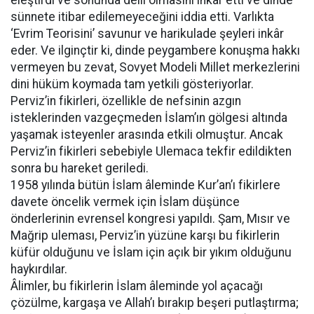
eleştirdi ve sonunda delil olmasını inkâr etti ve dinde
sünnete itibar edilemeyeceğini iddia etti. Varlıkta
‘Evrim Teorisini’ savunur ve harikulade şeyleri inkâr
eder. Ve ilginçtir ki, dinde peygambere konuşma hakkı
vermeyen bu zevat, Sovyet Modeli Millet merkezlerini
dini hüküm koymada tam yetkili gösteriyorlar.
Perviz’in fikirleri, özellikle de nefsinin azgın
isteklerinden vazgeçmeden İslam’ın gölgesi altında
yaşamak isteyenler arasında etkili olmuştur. Ancak
Perviz’in fikirleri sebebiyle Ulemaca tekfir edildikten
sonra bu hareket geriledi.
1958 yılında bütün İslam âleminde Kur’an’ı fikirlere
davete öncelik vermek için İslam düşünce
önderlerinin evrensel kongresi yapıldı. Şam, Mısır ve
Mağrip uleması, Perviz’in yüzüne karşı bu fikirlerin
küfür olduğunu ve İslam için açık bir yıkım olduğunu
haykırdılar.
Âlimler, bu fikirlerin İslam âleminde yol açacağı
çözülme, kargaşa ve Allah’ı bırakıp beşeri putlaştırma;