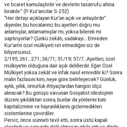
ve ticaret kamulaştırılır ve devletin tasarrufu altına
bırakılır.” (P. Kur’ancılar S-252)
“Her detayı açıklayan Kur’an açık ve anlaşılırdır”
diyenler, bu hocalarınız bu ayetleri doğru mu
anlamışlar, anlamamışlar mı, yoksa bilerek mi
saptırıyorlar? Çünkü zekâtı, sadakayı… Emreden
Kur’an’ın özel mülkiyeti ret etmediğini siz de
biliyorsunuz.
2/195, 261…271; 36/71; 51/19; 57/7…Ayetleri, özel
mülkiyetin olduğuna dair açık delillerdir. Eğer Özel
Mülkiyet yoksa zekât ve infak nasıl emredilir ki? Sonra
malın fazlasını kim, neye göre belirleyecek? Günlük,
aylık, yıllık, ömürlük ihtiyaçlardan hangisi ölçü
alınacak? Bu görüşü savunan Sosyalist ideolojinin
düzeni yıkıldıktan sonra, bunlar da yönlerini batı
kapitalizmine ve hayranlıklarını gizlemedikleri
sistemlerine çevirdiler.
Perviz, önce sünneti tevil etti, sonra üstü kapalı