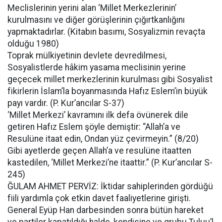
Meclislerinin yerini alan ‘Millet Merkezlerinin’
kurulmasını ve diğer görüşlerinin çığırtkanlığını
yapmaktadırlar. (Kitabın basımı, Sosyalizmin revaçta
olduğu 1980)
Toprak mülkiyetinin devlete devredilmesi,
Sosyalistlerde hâkim yasama meclisinin yerine
geçecek millet merkezlerinin kurulması gibi Sosyalist
fikirlerin İslam’la boyanmasında Hafız Eslem’in büyük
payı vardır. (P. Kur’ancılar S-37)
‘Millet Merkezi’ kavramını ilk defa övünerek dile
getiren Hafız Eslem şöyle demiştir: “Allah’a ve
Resulüne itaat edin, Ondan yüz çevirmeyin.” (8/20)
Gibi ayetlerde geçen Allah’a ve resulüne itaatten
kastedilen, ‘Millet Merkezi’ne itaattir.” (P. Kur’ancılar S-
245)
ĞULAM AHMET PERVİZ: İktidar sahiplerinden gördüğü
fiili yardımla çok etkin davet faaliyetlerine girişti.
General Eyüp Han darbesinden sonra bütün hareket