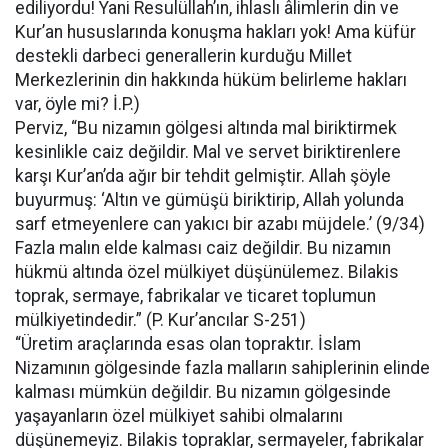
ediliyordu! Yani Resulüllah’ın, ihlaslı âlimlerin din ve
Kur’an hususlarında konuşma hakları yok! Ama küfür
destekli darbeci generallerin kurduğu Millet
Merkezlerinin din hakkında hüküm belirleme hakları
var, öyle mi? İ.P.)
Perviz, “Bu nizamın gölgesi altında mal biriktirmek
kesinlikle caiz değildir. Mal ve servet biriktirenlere
karşı Kur’an’da ağır bir tehdit gelmiştir. Allah şöyle
buyurmuş: ‘Altın ve gümüşü biriktirip, Allah yolunda
sarf etmeyenlere can yakıcı bir azabı müjdele.’ (9/34)
Fazla malın elde kalması caiz değildir. Bu nizamın
hükmü altında özel mülkiyet düşünülemez. Bilakis
toprak, sermaye, fabrikalar ve ticaret toplumun
mülkiyetindedir.” (P. Kur’ancılar S-251)
“Üretim araçlarında esas olan topraktır. İslam
Nizamının gölgesinde fazla malların sahiplerinin elinde
kalması mümkün değildir. Bu nizamın gölgesinde
yaşayanların özel mülkiyet sahibi olmalarını
düşünemeyiz. Bilakis topraklar, sermayeler, fabrikalar