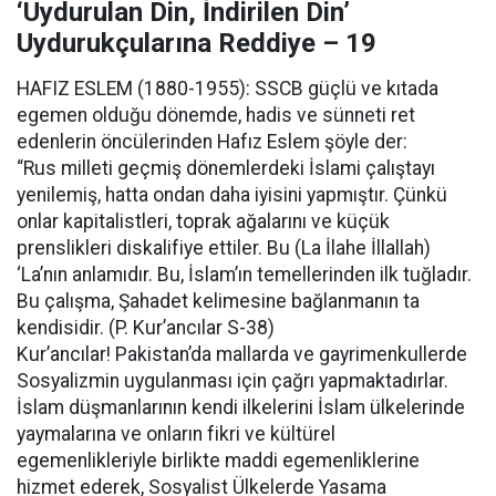
‘Uydurulan Din, İndirilen Din’
Uydurukçularına Reddiye – 19
HAFIZ ESLEM (1880-1955): SSCB güçlü ve kıtada
egemen olduğu dönemde, hadis ve sünneti ret
edenlerin öncülerinden Hafız Eslem şöyle der:
“Rus milleti geçmiş dönemlerdeki İslami çalıştayı
yenilemiş, hatta ondan daha iyisini yapmıştır. Çünkü
onlar kapitalistleri, toprak ağalarını ve küçük
prenslikleri diskalifiye ettiler. Bu (La İlahe İllallah)
‘La’nın anlamıdır. Bu, İslam’ın temellerinden ilk tuğladır.
Bu çalışma, Şahadet kelimesine bağlanmanın ta
kendisidir. (P. Kur’ancılar S-38)
Kur’ancılar! Pakistan’da mallarda ve gayrimenkullerde
Sosyalizmin uygulanması için çağrı yapmaktadırlar.
İslam düşmanlarının kendi ilkelerini İslam ülkelerinde
yaymalarına ve onların fikri ve kültürel
egemenlikleriyle birlikte maddi egemenliklerine
hizmet ederek, Sosyalist Ülkelerde Yasama