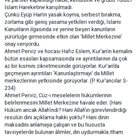
ve partiler kapatıldığı halde, kendisine ve grubu Tuluu’l
İslam Hareketine karışılmadı.
Çünkü Eyüp Han’ın yasak koyma, serbest bırakma,
zorlama gibi geniş yasama yetkileri verdiği, İslami
Kanunların ilgasında ve yerine beşeri kanunların
yürürlüğe girmesinde etkin olan ‘Millet Merkezine’
onay veriyordu.
Ahmet Perviz ve hocası Hafız Eslem, Kur’an’ın kemalini
bütün esasları kapsamasında ve ayrıntılarının da çok
az bir kısmını zikretmesinde görüyorlar. Kur’an’da
geçmeyen ayrıntıları ‘Kanunlaştırmayı’ da Millet
merkezlerinin yetkisinde görüyorlar. (P. Kur’ancılar S-
234)
Ahmet Perviz, Cüz-i meselelerin hükümlerinin
belirlenmesini Millet Merkezine havale eder. (Hani
Hüküm ancak Allah’ındı? Hani Allah’ın görevlendirdiği
resulün dini açıklama hakkı yoktu? Hani dinin
maksadını anlamaya çalışan ve bu hususta
tavsiyelerde bulunan âlimler, din uydurmakla itham