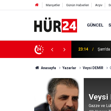
Manşetler
Günün Haberleri
Arşiv
S
GÜNCEL
ından 300 çocuk öldürüldü
24
23:14
Şam'da 
Anasayfa
Yazarlar
Veysi DEMİR
Veysi
Gazze ve Lüb