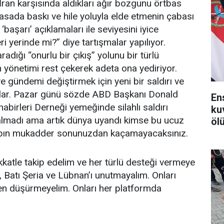
ran karşısında aldıkları ağır bozgunu örtbas
sada baskı ve hile yoluyla elde etmenin çabası
‘başarı’ açıklamaları ile seviyesini iyice
i yerinde mi?” diye tartışmalar yapılıyor.
dığı “onurlu bir çıkış” yolunu bir türlü
n yönetimi rest çekerek adeta ona yediriyor.
gündemi değiştirmek için yeni bir saldırı ve
dılar. Pazar günü sözde ABD Başkanı Donald
En
abirleri Derneği yemeğinde silahlı saldırı
ku
almadı ama artık dünya uyandı kimse bu ucuz
ölü
yapın mukadder sonunuzdan kaçamayacaksınız.
dikkatle takip edelim ve her türlü desteği vermeye
 Batı Şeria ve Lübnan’ı unutmayalım. Onları
n düşürmeyelim. Onları her platformda