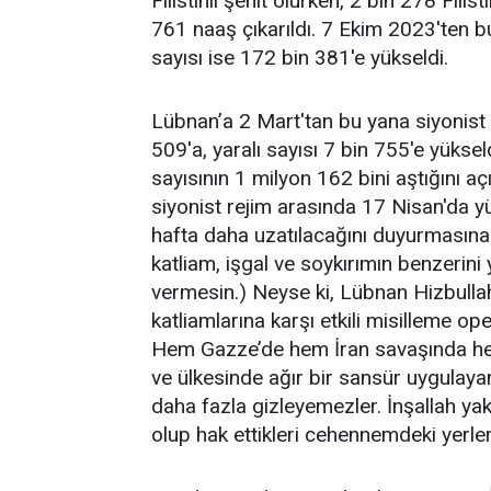
Filistinli şehit olurken, 2 bin 278 Fili
761 naaş çıkarıldı. 7 Ekim 2023'ten bu
sayısı ise 172 bin 381'e yükseldi.
Lübnan’a 2 Mart'tan bu yana siyonist iş
509'a, yaralı sayısı 7 bin 755'e yükse
sayısının 1 milyon 162 bini aştığını 
siyonist rejim arasında 17 Nisan'da y
hafta daha uzatılacağını duyurmasına
katliam, işgal ve soykırımın benzerini 
vermesin.) Neyse ki, Lübnan Hizbullahı 
katliamlarına karşı etkili misilleme op
Hem Gazze’de hem İran savaşında hem 
ve ülkesinde ağır bir sansür uygulayan
daha fazla gizleyemezler. İnşallah ya
olup hak ettikleri cehennemdeki yerlerin