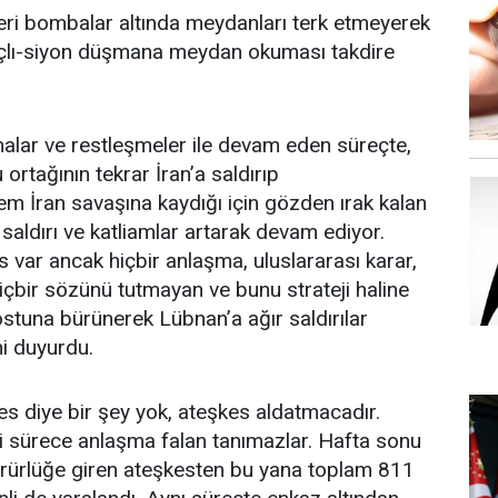
 beri bombalar altında meydanları terk etmeyerek
açlı-siyon düşmana meydan okuması takdire
amalar ve restleşmeler ile devam eden süreçte,
rtağının tekrar İran’a saldırıp
m İran savaşına kaydığı için gözden ırak kalan
saldırı ve katliamlar artarak devam ediyor.
var ancak hiçbir anlaşma, uluslararası karar,
çbir sözünü tutmayan ve bunu strateji haline
postuna bürünerek Lübnan’a ağır saldırılar
ni duyurdu.
es diye bir şey yok, ateşkes aldatmacadır.
ği sürece anlaşma falan tanımazlar. Hafta sonu
ürürlüğe giren ateşkesten bu yana toplam 811