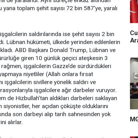
stinli de yaralandı. Aynı süreçte enkaz altından
 yana toplam şehit sayısı 72 bin 587'ye, yaralı
Cu
galcilerin saldırılarında ise şehit sayısı 2 bin
Ar
ldi. Lübnan hükümeti, ülkede yerinden edilenlerin
açıkladı. ABD Başkanı Donald Trump, Lübnan ve
ürürlüğe giren 10 günlük geçici ateşkesin 3
 rağmen, işgalcilerin Gazze’de sürdürdükleri
yapmaya niyetliler (Allah onlara fırsat
işgalcilerin sivillere yönelik saldırı ve
erasyonlarıyla işgalcilere ağır darbeler vuruyor.
de Hizbullah’tan aldıkları darbeleri saklayan
 siyonistler, her açıdan çöküşte olduklarını
kında son darbeyi alıp tarih sahnesinden yok
MG
i alırlar.