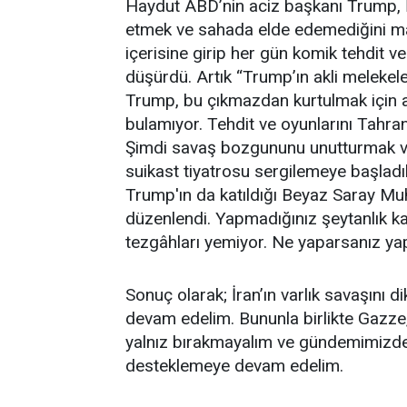
Haydut ABD’nin aciz başkanı Trump, İ
etmek ve sahada elde edemediğini ma
içerisine girip her gün komik tehdit ve 
düşürdü. Artık “Trump’ın akli melekeler
Trump, bu çıkmazdan kurtulmak için ara
bulamıyor. Tehdit ve oyunlarını Tahra
Şimdi savaş bozgununu unutturmak ve 
suikast tiyatrosu sergilemeye başla
Trump'ın da katıldığı Beyaz Saray Muh
düzenlendi. Yapmadığınız şeytanlık k
tezgâhları yemiyor. Ne yaparsanız 
Sonuç olarak; İran’ın varlık savaşını 
devam edelim. Bununla birlikte Gazze,
yalnız bırakmayalım ve gündemimizde
desteklemeye devam edelim.