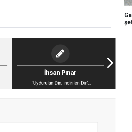
Ga
şeh
İhsan Pınar
‘Uydurulan Din, İndirilen Din’
Uydurukçularına Reddiye – 20