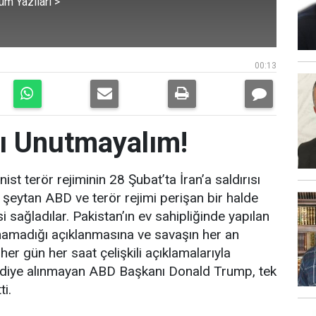
üm Yazıları >
00:13
ı Unutmayalım!
st terör rejiminin 28 Şubat’ta İran’a saldırısı
şeytan ABD ve terör rejimi perişan bir halde
i sağladılar. Pakistan’ın ev sahipliğinde yapılan
namadığı açıklanmasına ve savaşın her an
er gün her saat çelişkili açıklamalarıyla
iddiye alınmayan ABD Başkanı Donald Trump, tek
ti.