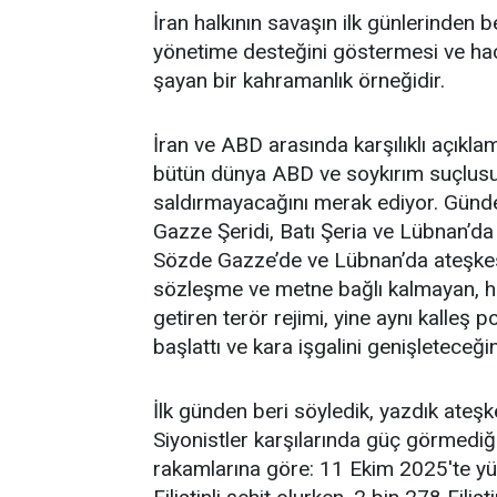
İran halkının savaşın ilk günlerinden
yönetime desteğini göstermesi ve h
şayan bir kahramanlık örneğidir.
İran ve ABD arasında karşılıklı açıkl
bütün dünya ABD ve soykırım suçlusu o
saldırmayacağını merak ediyor. Günde
Gazze Şeridi, Batı Şeria ve Lübnan’da 
Sözde Gazze’de ve Lübnan’da ateşkes 
sözleşme ve metne bağlı kalmayan, hi
getiren terör rejimi, yine aynı kalleş 
başlattı ve kara işgalini genişleteceği
İlk günden beri söyledik, yazdık ateşk
Siyonistler karşılarında güç görmedi
rakamlarına göre: 11 Ekim 2025'te y