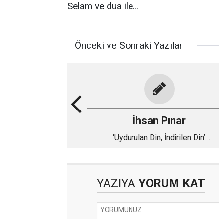
Selam ve dua ile…
Önceki ve Sonraki Yazılar
İhsan Pınar
‘Uydurulan Din, İndirilen Din’
Uydurukçularına Reddiye – 19
YAZIYA
YORUM KAT