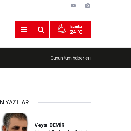
İstanbul
24 °C
22:58
Irak kuvvetlerinin hazırlık seviyesi arttırıldı
Günün tüm
haberleri
N YAZILAR
Veysi
DEMİR