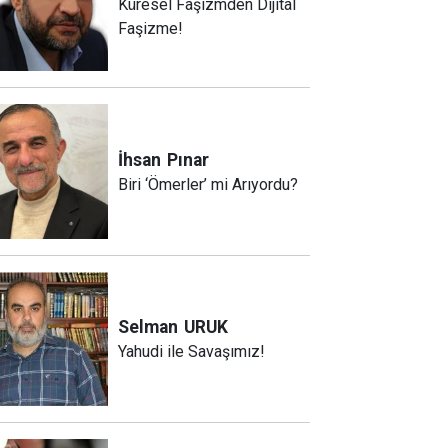
Küresel Faşizmden Dijital
Faşizme!
İhsan
Pınar
Biri ‘Ömerler’ mi Arıyordu?
Selman
URUK
Yahudi ile Savaşımız!