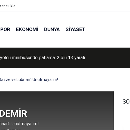
itene Ekle
SPOR
EKONOMI
DÜNYA
SIYASET
yolcu minibüsünde patlama: 2 ölü 13 yaralı
Gazze ve Lübnan’ı Unutmayalım!
SO
 DEMİR
nan’ı Unutmayalım!