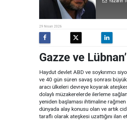
Yazarın T
29 Nisan 2026
Gazze ve Lübnan’
Haydut devlet ABD ve soykırımcı siyoni
ve 40 gün süren savaş sonrası büyük 
aracı ülkeleri devreye koyarak ateşkes
dolaylı müzakerelerde ilerleme sağla
yeniden başlaması ihtimaline rağmen h
dünyada alay konusu olan ve artık c
taraflı olarak ateşkesi uzattığını ilan et