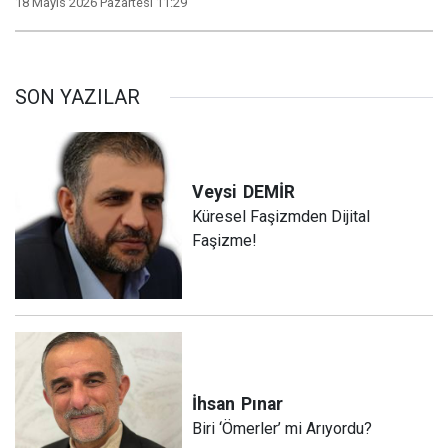
18 Mayıs 2026 Pazartesi 11:29
SON YAZILAR
Veysi
DEMİR
Küresel Faşizmden Dijital
Faşizme!
İhsan
Pınar
Biri ‘Ömerler’ mi Arıyordu?