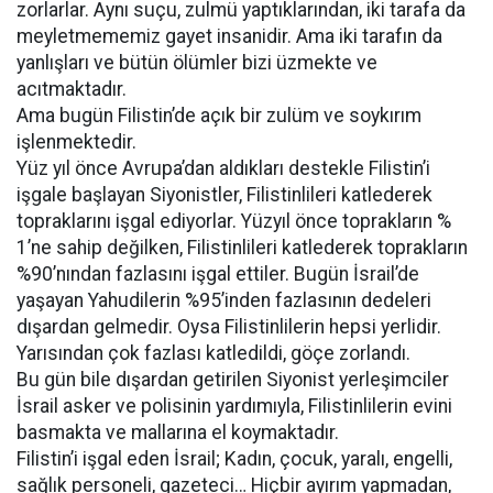
zorlarlar. Aynı suçu, zulmü yaptıklarından, iki tarafa da
meyletmememiz gayet insanidir. Ama iki tarafın da
yanlışları ve bütün ölümler bizi üzmekte ve
acıtmaktadır.
Ama bugün Filistin’de açık bir zulüm ve soykırım
işlenmektedir.
Yüz yıl önce Avrupa’dan aldıkları destekle Filistin’i
işgale başlayan Siyonistler, Filistinlileri katlederek
topraklarını işgal ediyorlar. Yüzyıl önce toprakların %
1’ne sahip değilken, Filistinlileri katlederek toprakların
%90’nından fazlasını işgal ettiler. Bugün İsrail’de
yaşayan Yahudilerin %95’inden fazlasının dedeleri
dışardan gelmedir. Oysa Filistinlilerin hepsi yerlidir.
Yarısından çok fazlası katledildi, göçe zorlandı.
Bu gün bile dışardan getirilen Siyonist yerleşimciler
İsrail asker ve polisinin yardımıyla, Filistinlilerin evini
basmakta ve mallarına el koymaktadır.
Filistin’i işgal eden İsrail; Kadın, çocuk, yaralı, engelli,
sağlık personeli, gazeteci… Hiçbir ayırım yapmadan,