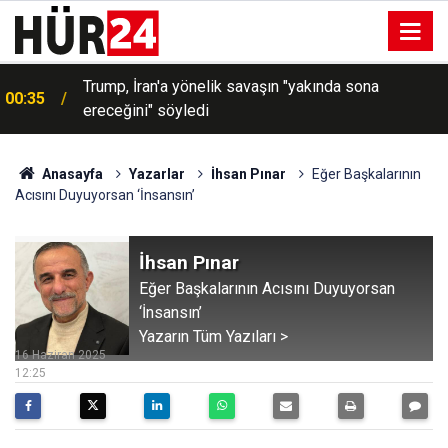
Trump, İran'a yönelik savaşın "yakında sona
00:35
ereceğini" söyledi
00:30
Cumhurbaşkanlığına Cevdet Yılmaz vekalet edecek
Anasayfa
Yazarlar
İhsan Pınar
Eğer Başkalarının
Acısını Duyuyorsan ‘İnsansın’
İhsan Pınar
Eğer Başkalarının Acısını Duyuyorsan
‘İnsansın’
Yazarın Tüm Yazıları >
16 Haziran 2025
12:25