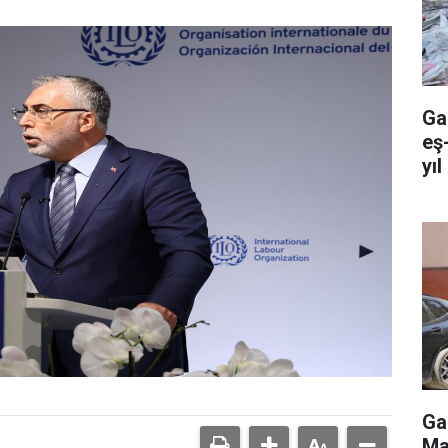
Ga
eş
yıl
Ga
Ma