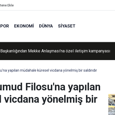
itene Ekle
SPOR
EKONOMI
DÜNYA
SIYASET
üslüman Alimler Birliği: Mekke Ortak Savunma Anlaşması'na diğ
n ülkeler de katılmalı
'na yapılan müdahale küresel vicdana yönelmiş bir saldırıdır
umud Filosu'na yapılan
 vicdana yönelmiş bir