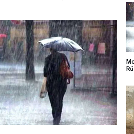
Me
Rü