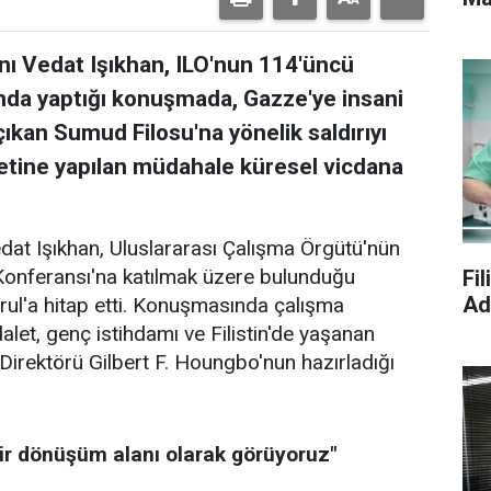
nı Vedat Işıkhan, ILO'nun 114'üncü
nda yaptığı konuşmada, Gazze'ye insani
ıkan Sumud Filosu'na yönelik saldırıyı
ketine yapılan müdahale küresel vicdana
dat Işıkhan, Uluslararası Çalışma Örgütü'nün
Konferansı'na katılmak üzere bulunduğu
Fil
Ad
rul'a hitap etti. Konuşmasında çalışma
alet, genç istihdamı ve Filistin'de yaşanan
 Direktörü Gilbert F. Houngbo'nun hazırladığı
ir dönüşüm alanı olarak görüyoruz"