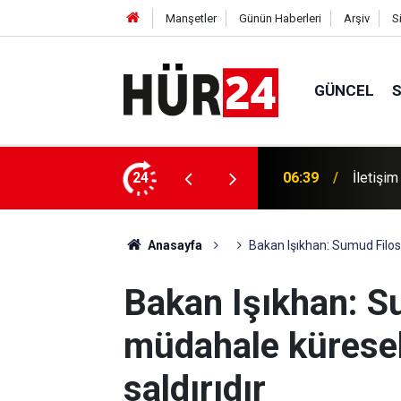
Manşetler
Günün Haberleri
Arşiv
S
GÜNCEL
Dünya M
Anlaşması’na özel iletişim kampanyası
24
06:19
Müslüma
Anasayfa
Bakan Işıkhan: Sumud Filosu
Bakan Işıkhan: S
müdahale küresel
saldırıdır