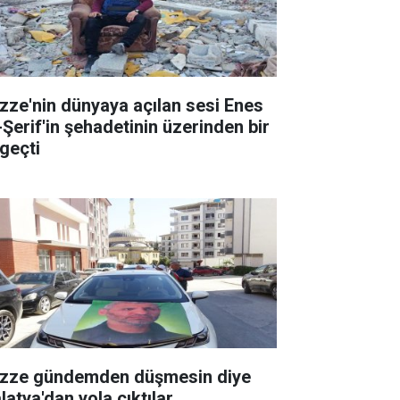
zze'nin dünyaya açılan sesi Enes
-Şerif'in şehadetinin üzerinden bir
 geçti
zze gündemden düşmesin diye
latya'dan yola çıktılar