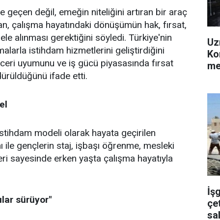
 geçen değil, emeğin niteliğini artıran bir araç
han, çalışma hayatındaki dönüşümün hak, fırsat,
ele alınması gerektiğini söyledi. Türkiye'nin
Uz
malarla istihdam hizmetlerini geliştirdiğini
Ko
beceri uyumunu ve iş gücü piyasasında fırsat
me
dürüldüğünü ifade etti.
el
stihdam modeli olarak hayata geçirilen
ile gençlerin staj, işbaşı öğrenme, mesleki
eri sayesinde erken yaşta çalışma hayatıyla
İş
ılar sürüyor"
çet
sal