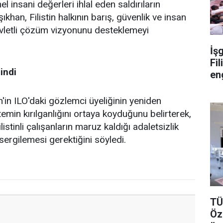
l insani değerleri ihlal eden saldırıların
şıkhan, Filistin halkının barış, güvenlik ve insan
evletli çözüm vizyonunu desteklemeyi
İşg
Fil
indi
en
'in ILO'daki gözlemci üyeliğinin yeniden
emin kırılganlığını ortaya koyduğunu belirterek,
istinli çalışanların maruz kaldığı adaletsizlik
ergilemesi gerektiğini söyledi.
TÜ
Öz