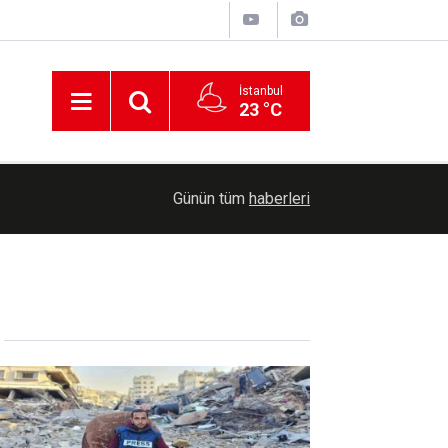
İstanbul
23 °C
er
Uluslararası Filistin Konvoyu Mardin’de: "Filist
01:01
Günün tüm
haberleri
yardımlardan çok daha ağırdır"