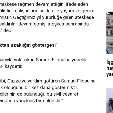
n ateşkese rağmen devam ettiğini ifade eden
listinli çalışanların hakları ile yaşam ve geçim
mıştır. Geçtiğimiz yıl yürürlüğe giren ateşkese
 saldırılar devam etmiş, ateşkes sonrasında
." dedi.
tan uzaklığın göstergesi"
acıyla yola çıkan Sumud Filosu'na yönelik
İşg
ı kaydetti:
haf
ya
u gibi, Gazze'ye yardım götüren Sumud Filosu'na
ak olduğunu bir kez daha göstermiştir.
ilerinin de bulunduğu bu sivil cesaret
cdana yönelmiş bir saldırıdır."