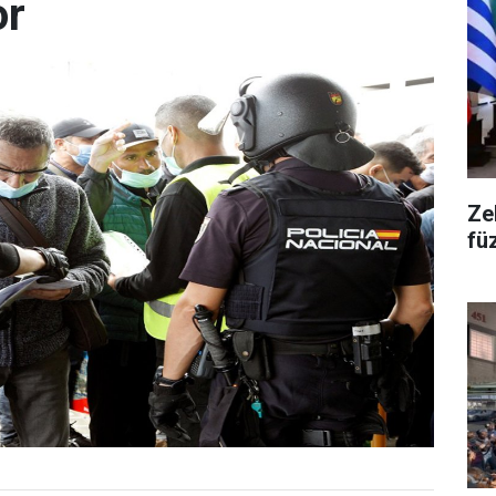
or
Ze
fü