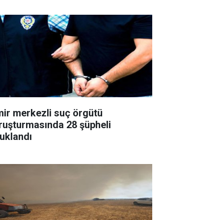
mir merkezli suç örgütü
ruşturmasında 28 şüpheli
tuklandı