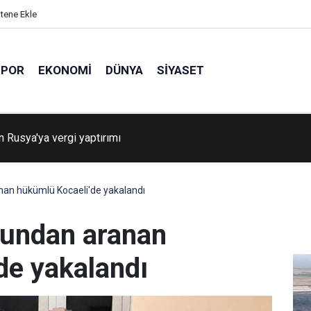
itene Ekle
SPOR
EKONOMI
DÜNYA
SIYASET
 iki ilçedeki orman yangınları kontrol altına alındı
anan hükümlü Kocaeli'de yakalandı
uçundan aranan
de yakalandı