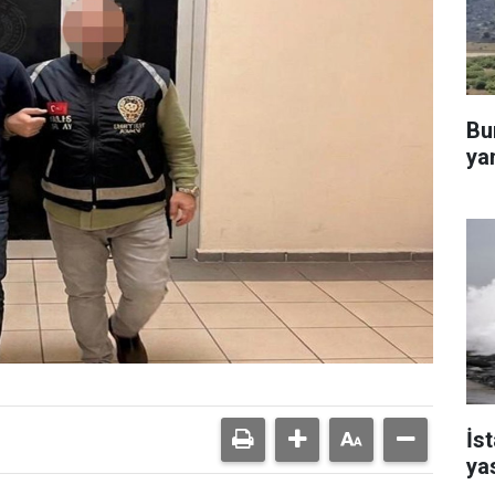
Bu
yan
İst
ya