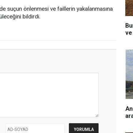
nde suçun önlenmesi ve faillerin yakalanmasına
leceğini bildirdi.
Bu
ve
An
ara