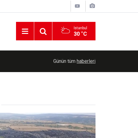
İstanbul
30 °C
Rusya: Batı ve Ukrayna, Gürcistan'ı Güney Kafka
17:17
Günün tüm
haberleri
sürüklemeye çalışıyor