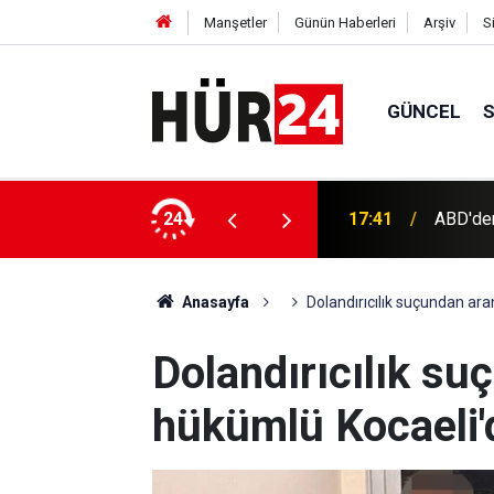
Manşetler
Günün Haberleri
Arşiv
S
GÜNCEL
ı
24
17:28
Bursa’da
Anasayfa
Dolandırıcılık suçundan ar
Dolandırıcılık s
hükümlü Kocaeli'