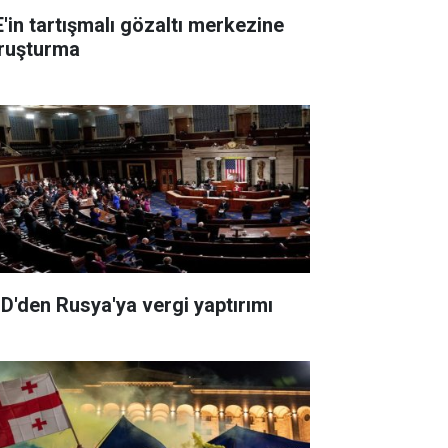
E'in tartışmalı gözaltı merkezine
ruşturma
D'den Rusya'ya vergi yaptırımı