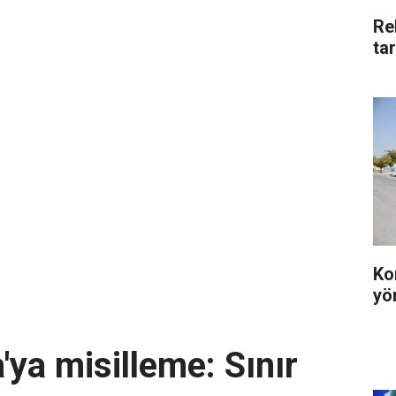
Re
ta
Ko
yö
'ya misilleme: Sınır