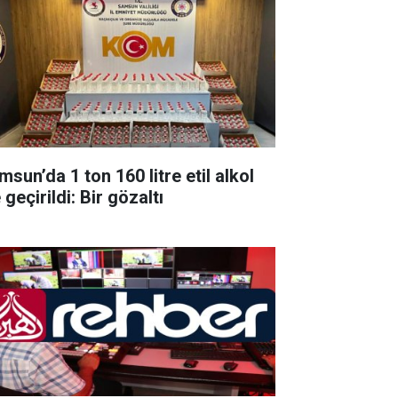
sun’da 1 ton 160 litre etil alkol
 geçirildi: Bir gözaltı