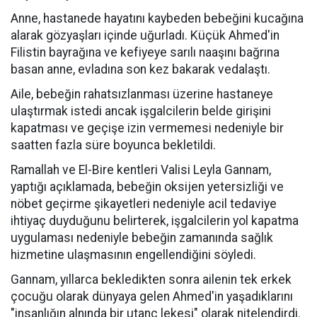
Anne, hastanede hayatını kaybeden bebeğini kucağına
alarak gözyaşları içinde uğurladı. Küçük Ahmed'in
Filistin bayrağına ve kefiyeye sarılı naaşını bağrına
basan anne, evladına son kez bakarak vedalaştı.
Aile, bebeğin rahatsızlanması üzerine hastaneye
ulaştırmak istedi ancak işgalcilerin belde girişini
kapatması ve geçişe izin vermemesi nedeniyle bir
saatten fazla süre boyunca bekletildi.
Ramallah ve El-Bire kentleri Valisi Leyla Gannam,
yaptığı açıklamada, bebeğin oksijen yetersizliği ve
nöbet geçirme şikayetleri nedeniyle acil tedaviye
ihtiyaç duyduğunu belirterek, işgalcilerin yol kapatma
uygulaması nedeniyle bebeğin zamanında sağlık
hizmetine ulaşmasının engellendiğini söyledi.
Gannam, yıllarca bekledikten sonra ailenin tek erkek
çocuğu olarak dünyaya gelen Ahmed'in yaşadıklarını
"insanlığın alnında bir utanç lekesi" olarak nitelendirdi.