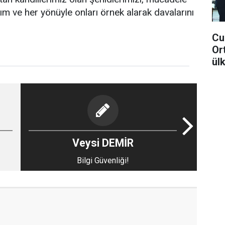
lım ve her yönüyle onları örnek alarak davalarını
Cu
Or
ül
Veysi DEMİR
Bilgi Güvenliği!