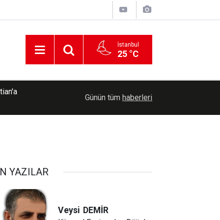
İstanbul
25 °C
ian'a
21:43
Mardin'de bir iş yeri daha silahlı saldırıya uğradı
Günün tüm
haberleri
N YAZILAR
Veysi
DEMİR