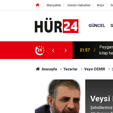
Manşetler
Günün Haberleri
Arşiv
S
GÜNCEL
Peygamb
iklerini hedef aldı
24
21:57
kitap he
Anasayfa
Yazarlar
Veysi DEMİR
Veysi
Şehidlerimiz