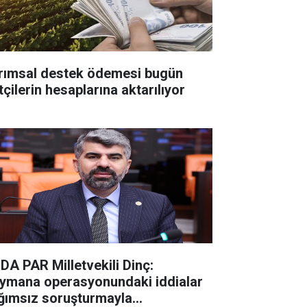
rımsal destek ödemesi bugün
tçilerin hesaplarına aktarılıyor
DA PAR Milletvekili Dinç:
ymana operasyonundaki iddialar
ğımsız soruşturmayla