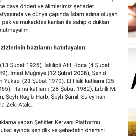
ce dava önderi ve âlimlerimiz şehadet
afyasında ve dünya çapında İslam adına oluşan
pak ve mukaddes kanları ile sahip oldukları
nutmayalım.
zlerinin bazılarını hatırlayalım:
(13 Şubat 1925), İskilipli Atıf Hoca (4 Şubat
49), İmad Muğniye (12 Şubat 2008), Şehid
Yüksel (23 Şubat 1979), El Halil katliamı (25
5), Hama katliamı (28 Şubat 1982), Erbilli M.
m, Şeyh Ragıb Harb, Şeyh Şamil, Süleyman
lla Zeki Atak…
ıklama yapan Şehitler Kervanı Platformu
şubat ayında şehidlik ve şehadetin önemini