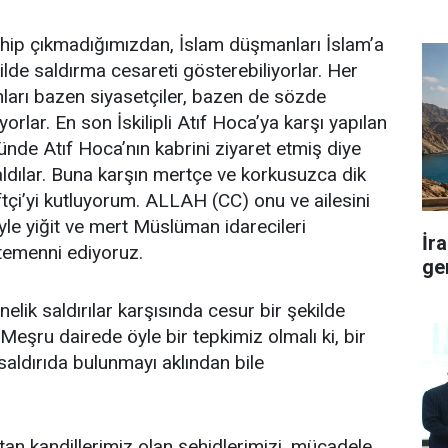
ayd
ahip çıkmadığımızdan, İslam düşmanları İslam’a
ilde saldırma cesareti gösterebiliyorlar. Her
arı bazen siyasetçiler, bazen de sözde
rıyorlar. En son İskilipli Atıf Hoca’ya karşı yapılan
nde Atıf Hoca’nın kabrini ziyaret etmiş diye
aldılar. Buna karşın mertçe ve korkusuzca dik
ftçi’yi kutluyorum. ALLAH (CC) onu ve ailesini
yle yiğit ve mert Müslüman idarecileri
İr
 temenni ediyoruz.
ge
elik saldırılar karşısında cesur bir şekilde
 Meşru dairede öyle bir tepkimiz olmalı ki, bir
saldırıda bulunmayı aklından bile
tan kandillerimiz olan şehidlerimizi, mücadele