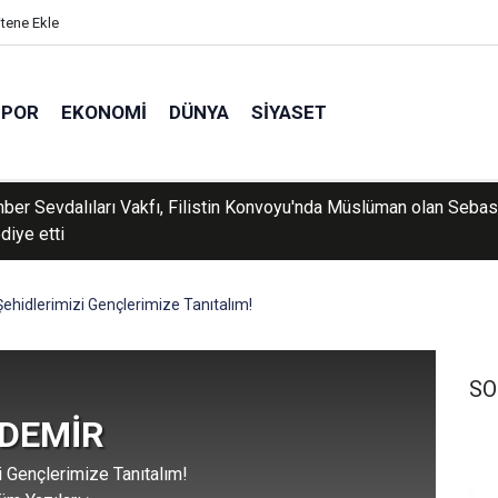
itene Ekle
SPOR
EKONOMI
DÜNYA
SIYASET
er Sevdalıları Vakfı, Filistin Konvoyu'nda Müslüman olan Sebast
diye etti
Şehidlerimizi Gençlerimize Tanıtalım!
SO
 DEMİR
i Gençlerimize Tanıtalım!