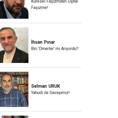
Küresel Faşizmden Dijital
Faşizme!
İhsan
Pınar
Biri ‘Ömerler’ mi Arıyordu?
Selman
URUK
Yahudi ile Savaşımız!