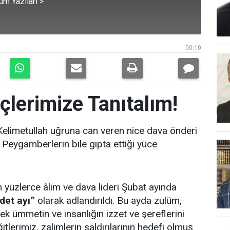
üm Yazıları >
00:10
çlerimize Tanıtalım!
i Kelimetullah uğruna can veren nice dava önderi
 Peygamberlerin bile gıpta ettiği yüce
 yüzlerce âlim ve dava lideri Şubat ayında
det ayı”
olarak adlandırıldı. Bu ayda zulüm,
 ümmetin ve insanlığın izzet ve şereflerini
tlerimiz, zalimlerin saldırılarının hedefi olmuş