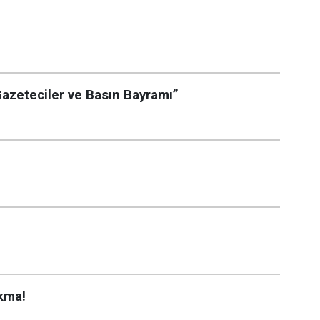
zeteciler ve Basın Bayramı”
ıkma!