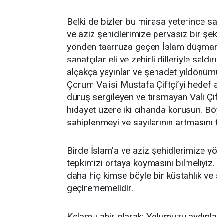
Belki de bizler bu mirasa yeterince s
ve aziz şehidlerimize pervasız bir şek
yönden taarruza geçen İslam düşmanl
sanatçılar eli ve zehirli dilleriyle saldı
alçakça yayınlar ve şehadet yıldönümü
Çorum Valisi Mustafa Çiftçi’yi hedef 
duruş sergileyen ve tırsmayan Vali Çi
hidayet üzere iki cihanda korusun. Bö
sahiplenmeyi ve sayılarının artmasını
Birde İslam’a ve aziz şehidlerimize yön
tepkimizi ortaya koymasını bilmeliyiz.
daha hiç kimse böyle bir küstahlık ve 
geçirememelidir.
Kelam-ı ahir olarak: Yolumuzu aydınla