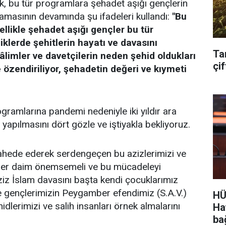
erek, bu tür programlara şehadet aşığı gençlerin
klamasının devamında şu ifadeleri kullandı:
"Bu
zellikle şehadet aşığı gençler bu tür
nliklerde şehitlerin hayatı ve davasını
Ta
limler ve davetçilerin neden şehid oldukları
çif
 özendiriliyor, şehadetin değeri ve kıymeti
gramlarına pandemi nedeniyle iki yıldır ara
 yapılmasını dört gözle ve iştiyakla bekliyoruz.
hede ederek serdengeçen bu azizlerimizi ve
nı her daim önemsemeli ve bu mücadeleyi
ziz İslam davasını başta kendi çocuklarımız
ve gençlerimizin Peygamber efendimiz (S.A.V.)
HÜ
lerimizi ve salih insanları örnek almalarını
Ha
ba