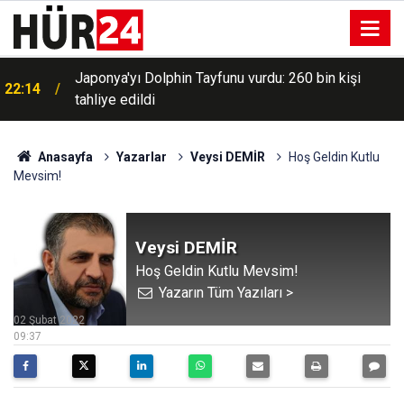
Menderes Belediye Başkanı İlkay Çiçek görevden
21:58
uzaklaştırıldı
Anasayfa
Yazarlar
Veysi DEMİR
Hoş Geldin Kutlu
Mevsim!
Veysi DEMİR
Hoş Geldin Kutlu Mevsim!
Yazarın Tüm Yazıları >
02 Şubat 2022
09:37