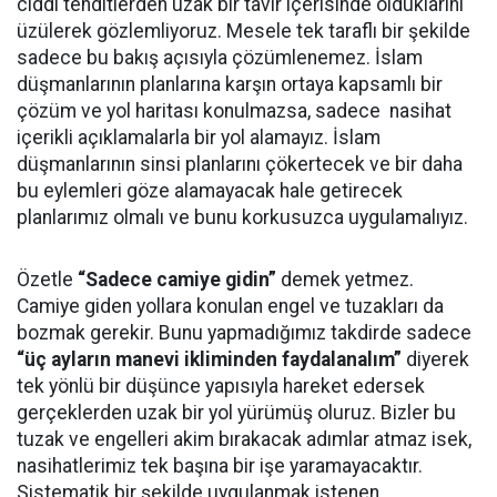
ciddi tehditlerden uzak bir tavır içerisinde olduklarını
üzülerek gözlemliyoruz. Mesele tek taraflı bir şekilde
sadece bu bakış açısıyla çözümlenemez. İslam
düşmanlarının planlarına karşın ortaya kapsamlı bir
çözüm ve yol haritası konulmazsa, sadece nasihat
içerikli açıklamalarla bir yol alamayız. İslam
düşmanlarının sinsi planlarını çökertecek ve bir daha
bu eylemleri göze alamayacak hale getirecek
planlarımız olmalı ve bunu korkusuzca uygulamalıyız.
Özetle
“Sadece camiye gidin”
demek yetmez.
Camiye giden yollara konulan engel ve tuzakları da
bozmak gerekir. Bunu yapmadığımız takdirde sadece
“üç ayların manevi ikliminden faydalanalım”
diyerek
tek yönlü bir düşünce yapısıyla hareket edersek
gerçeklerden uzak bir yol yürümüş oluruz. Bizler bu
tuzak ve engelleri akim bırakacak adımlar atmaz isek,
nasihatlerimiz tek başına bir işe yaramayacaktır.
Sistematik bir şekilde uygulanmak istenen