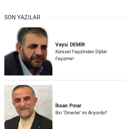
SON YAZILAR
Veysi
DEMİR
Küresel Faşizmden Dijital
Faşizme!
İhsan
Pınar
Biri ‘Ömerler’ mi Arıyordu?