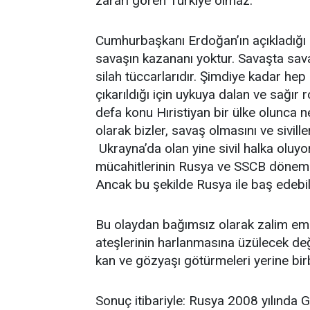
zararı gören Türkiye olmaz.
Cumhurbaşkanı Erdoğan’ın açıkladığı g
savaşın kazananı yoktur. Savaşta sav
silah tüccarlarıdır. Şimdiye kadar he
çıkarıldığı için uykuya dalan ve sağır 
defa konu Hıristiyan bir ülke olunca n
olarak bizler, savaş olmasını ve sivill
Ukrayna’da olan yine sivil halka oluyo
mücahitlerinin Rusya ve SSCB dönemind
Ancak bu şekilde Rusya ile baş edebil
Bu olaydan bağımsız olarak zalim empe
ateşlerinin harlanmasına üzülecek de
kan ve gözyaşı götürmeleri yerine birbi
Sonuç itibariyle: Rusya 2008 yılında G