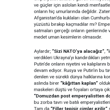
ve güçler için aslolan kendi menfaatle
onların hiç umurlarında değildir. Zate
Afganistan’da kuklaları olan Cumhurb
yüzüstü bırakıp kaçmadılar mı? Empery
satmaları gerçeği onların genlerinde 
medet uman kesimlerin olmasıdır.
Aylardır;
“Sizi NATO’ya alacağız”
,
“
verdikleri Ukrayna’yı kandırdıkları yetm
Putin’de onların niyetini ve kalıpların
devam ediyor. Rusya ve Putin’in bu ta
denilen ve sürekli dünya halklarına k
aslında birer
“kâğıttan kaplan”
olduk
maskeleri düştü ve foyaları ortaya çık
“Domuzdan post emperyalistten d
bu zorba tavrı ve batılı emperyalistle
Tam da
“Filler tepişir çimler ezilir”
s