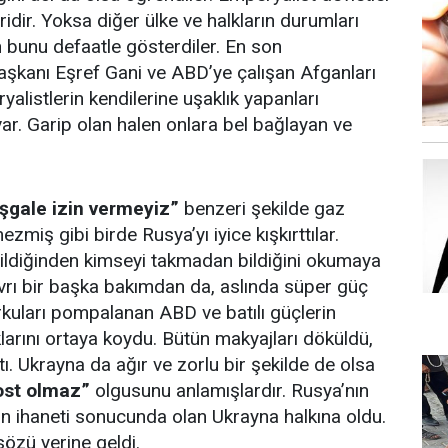
ridir. Yoksa diğer ülke ve halkların durumları
n bunu defaatle gösterdiler. En son
aşkanı Eşref Gani ve ABD’ye çalışan Afganları
alistlerin kendilerine uşaklık yapanları
var. Garip olan halen onlara bel bağlayan ve
işgale izin vermeyiz”
benzeri şekilde gaz
ezmiş gibi birde Rusya’yı iyice kışkırttılar.
ı bildiğinden kimseyi takmadan bildiğini okumaya
vrı bir başka bakımdan da, aslında süper güç
orkuları pompalanan ABD ve batılı güçlerin
larını ortaya koydu. Bütün makyajları döküldü,
tı. Ukrayna da ağır ve zorlu bir şekilde de olsa
ost olmaz”
olgusunu anlamışlardır. Rusya’nın
rin ihaneti sonucunda olan Ukrayna halkına oldu.
özü yerine geldi.