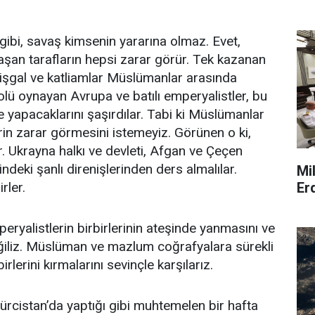
ibi, savaş kimsenin yararına olmaz. Evet,
aşan tarafların hepsi zarar görür. Tek kazanan
p işgal ve katliamlar Müslümanlar arasında
rolü oynayan Avrupa ve batılı emperyalistler, bu
e yapacaklarını şaşırdılar. Tabi ki Müslümanlar
erin zarar görmesini istemeyiz. Görünen o ki,
r. Ukrayna halkı ve devleti, Afgan ve Çeçen
eki şanlı direnişlerinden ders almalılar.
Mi
Er
irler.
ryalistlerin birbirlerinin ateşinde yanmasını ve
ğiliz. Müslüman ve mazlum coğrafyalara sürekli
rlerini kırmalarını sevinçle karşılarız.
ürcistan’da yaptığı gibi muhtemelen bir hafta