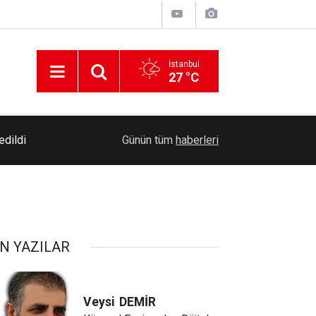
İstanbul
27 °C
edildi
19:08
Mersin'de okullar yeni eğitim öğretim yılına hazı
Günün tüm
haberleri
N YAZILAR
Veysi
DEMİR