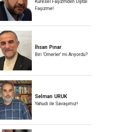
Küresel Faşizmden Dijital
Faşizme!
İhsan
Pınar
Biri ‘Ömerler’ mi Arıyordu?
Selman
URUK
Yahudi ile Savaşımız!