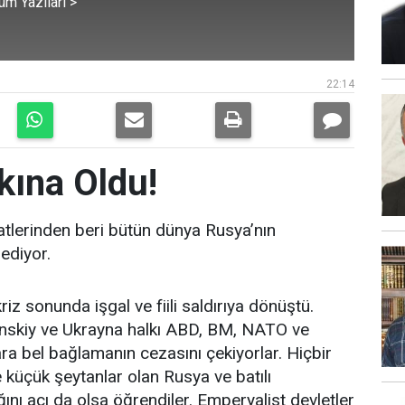
üm Yazıları >
22:14
kına Oldu!
lerinden beri bütün dünya Rusya’nın
 ediyor.
z sonunda işgal ve fiili saldırıya dönüştü.
enskiy ve Ukrayna halkı ABD, BM, NATO ve
a bel bağlamanın cezasını çekiyorlar. Hiçbir
üçük şeytanlar olan Rusya ve batılı
nı acı da olsa öğrendiler. Emperyalist devletler