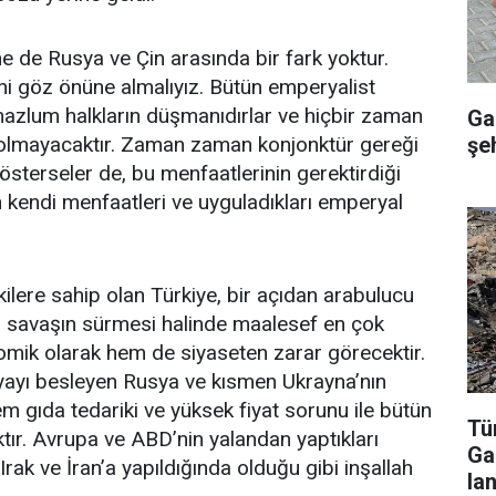
 de Rusya ve Çin arasında bir fark yoktur.
i göz önüne almalıyız. Bütün emperyalist
azlum halkların düşmanıdırlar ve hiçbir zaman
Ga
şeh
dı olmayacaktır. Zaman zaman konjonktür gereği
sterseler de, bu menfaatlerinin gerektirdiği
n kendi menfaatleri ve uyguladıkları emperyal
ilere sahip olan Türkiye, bir açıdan arabulucu
n savaşın sürmesi halinde maalesef en çok
omik olarak hem de siyaseten zarar görecektir.
ayı besleyen Rusya ve kısmen Ukrayna’nın
 gıda tedariki ve yüksek fiyat sorunu ile bütün
Tür
ır. Avrupa ve ABD’nin yalandan yaptıkları
Ga
rak ve İran’a yapıldığında olduğu gibi inşallah
lan