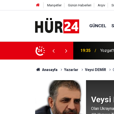
Manşetler
Günün Haberleri
Arşiv
S
GÜNCEL
19:35
Yozgat'
24
19:16
Gazze'd
Anasayfa
Yazarlar
Veysi DEMİR
Veysi
Olan Ukrayna