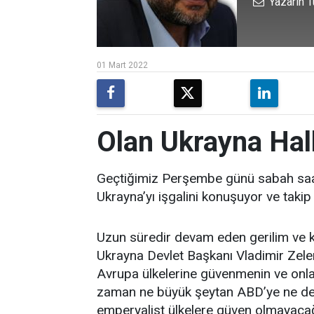
Yazarın T
01 Mart 2022
Olan Ukrayna Hal
Geçtiğimiz Perşembe günü sabah saat
Ukrayna’yı işgalini konuşuyor ve takip
Uzun süredir devam eden gerilim ve kri
Ukrayna Devlet Başkanı Vladimir Zel
Avrupa ülkelerine güvenmenin ve onlar
zaman ne büyük şeytan ABD’ye ne de k
emperyalist ülkelere güven olmayacağı