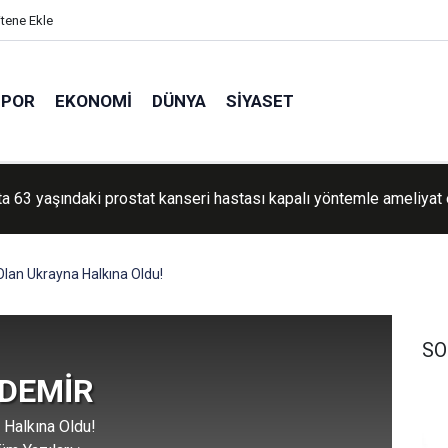
itene Ekle
SPOR
EKONOMI
DÜNYA
SIYASET
ta 63 yaşındaki prostat kanseri hastası kapalı yöntemle ameliyat 
e ateşkesin ardından 1255 şehit verildi
Olan Ukrayna Halkına Oldu!
SO
 DEMİR
 Halkına Oldu!