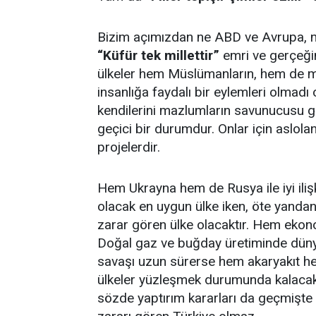
Bizim açımızdan ne ABD ve Avrupa, ne
“Küfür tek millettir”
emri ve gerçeğin
ülkeler hem Müslümanların, hem de m
insanlığa faydalı bir eylemleri olma
kendilerini mazlumların savunucusu gö
geçici bir durumdur. Onlar için aslola
projelerdir.
Hem Ukrayna hem de Rusya ile iyi ilişk
olacak en uygun ülke iken, öte yanda
zarar gören ülke olacaktır. Hem ekon
Doğal gaz ve buğday üretiminde düny
savaşı uzun sürerse hem akaryakıt hem
ülkeler yüzleşmek durumunda kalacakt
sözde yaptırım kararları da geçmişte I