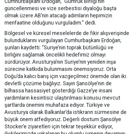
Cumhurbaşkanı Erdoğan, “Gümrük Birliği’nin
güncellenmesi ve vize serbestisi diyaloğu başta
olmak üzere AB’nin atacağı adımların hepimizin
menfaatine olduğunu vurguladım.” dedi.
Bölgesel ve küresel meselelerde de fikir alışverişinde
bulunduklarını vurgulayan Cumhurbaşkanı Erdoğan,
şunları kaydetti: “Suriye’nin toprak bütünlüğü ve
birliğini sağlamak öncelikli hedefimiz olmayı
sürdürüyor. Avusturya’nın Suriye’nin yeniden inşa
sürecine katkıda bulunmasını önemsiyoruz. Orta
Doğu’da kalıcı barış için vazgeçilmez önemde olan iki
devletli çözüme bağlıyız. Sayın Şansölye’nin de
bilhassa hassasiyet gösterdiği Gazze’ye insani
yardımların kesintisiz ulaştırılması konusu mevcut
şartlarda önemini muhafaza ediyor. Türkiye ve
Avusturya olarak Balkanlar’da istikrarın sürmesine de
büyük önem atfediyoruz. Değerli dostum Şansölye
Stocker’e ziyaretleri için tekrar teşekkür ediyor,
ilişkilerimizde yakalanan bu olumlu ivmenin devamını