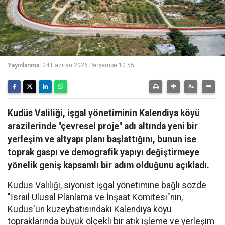
Yayınlanma:
04 Haziran 2026 Perşembe 10:55
Kudüs Valiliği, işgal yönetiminin Kalendiya köyü
arazilerinde "çevresel proje" adı altında yeni bir
yerleşim ve altyapı planı başlattığını, bunun ise
toprak gaspı ve demografik yapıyı değiştirmeye
yönelik geniş kapsamlı bir adım olduğunu açıkladı.
Kudüs Valiliği, siyonist işgal yönetimine bağlı sözde
"İsrail Ulusal Planlama ve İnşaat Komitesi"nin,
Kudüs'ün kuzeybatısındaki Kalendiya köyü
topraklarında büyük ölçekli bir atık işleme ve yerleşim