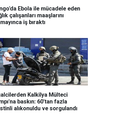
ngo'da Ebola ile mücadele eden
lık çalışanları maaşlarını
amayınca iş bıraktı
galcilerden Kalkilya Mülteci
mpı'na baskın: 60'tan fazla
istinli alıkonuldu ve sorgulandı