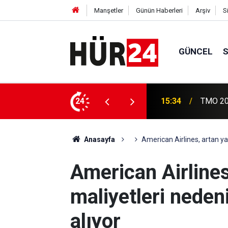
Manşetler
Günün Haberleri
Arşiv
S
GÜNCEL
lım fiyatlarını açıkladı
24
15:25
Siirt'te
Anasayfa
American Airlines, artan yak
American Airlines
maliyetleri neden
alıyor