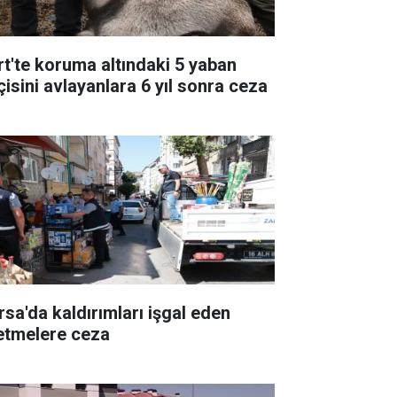
irt'te koruma altındaki 5 yaban
çisini avlayanlara 6 yıl sonra ceza
rsa'da kaldırımları işgal eden
letmelere ceza