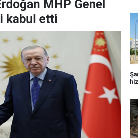
Erdoğan MHP Genel
 kabul etti
Şa
hi