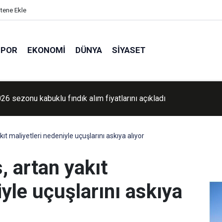
itene Ekle
SPOR
EKONOMI
DÜNYA
SIYASET
 koruma altındaki 5 yaban keçisini avlayanlara 6 yıl sonra ceza
ıt maliyetleri nedeniyle uçuşlarını askıya alıyor
, artan yakıt
iyle uçuşlarını askıya