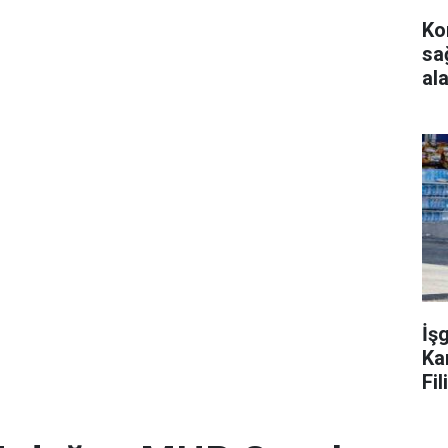
Ko
sağ
al
İş
Ka
Fil