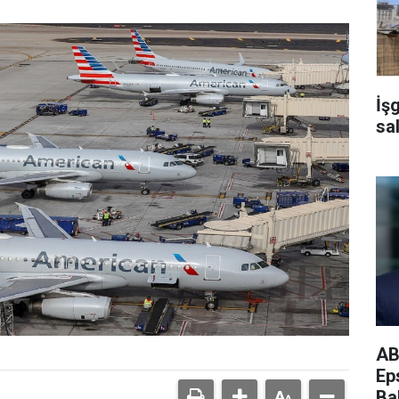
İş
sal
AB
Ep
Bak