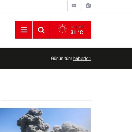
İstanbul
31 °C
ABD'de tek imzayla açılabilecek Epstein dosyalar
15:24
Günün tüm
haberleri
şekilde kapatılıyor