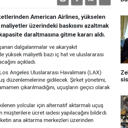
ka
ketlerinden American Airlines, yükselen
l maliyetler üzerindeki baskısını azaltmak
kapasite daraltmasına gitme kararı aldı.
yaşanan dalgalanmalar ve akaryakıt
le yüksek maliyetli bazı iç hat ve uluslararası
acağını açıkladı.
Ze
Los Angeles Uluslararası Havalimanı (LAX)
si
çuş düzenlemelerine gidilecek. Şirket yönetimi,
mamen çıkarılmadığını, uçuşların geçici olarak
ilenen yolcular için alternatif aktarmalı uçuş
 müşterilere ücret iadesi yapılacağını bildirdi.
 şirketin ana aktarma merkezleri üzerinden