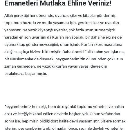
Emanetleri Mutlaka Ehline Veriniz!
Allah gerektiği her dönemde, uyarıcı elçiler ve kitaplar göndermiş,
toplumun huzurlu ve mutlu yaşaması için, gereken ikaz ve uyarıları
yapmıştır. Ne yazık ki yaptığı uyarılar, çok fazla uzun sürmemiştir.
Yaradan en son uyarısını da Kur’an ile yaparak, bir daha ne elçi ne de
uyarıcı kitap göndermeyeceğini, onun içinde Kur’an ı koruması altına
aldığını, açıkça bizlere bildirmiştir. Daha önceki Ehli kitabın yanlışlarına,
biz Müslümanlar da düşerek, peygamberimizin ölümünden çok uzun
zaman geçmeden, ne yazık ki Kur’an yavaş yavaş, devre dışı
bırakılmaya başlanmıştır.
Peygamberimiz hem elçi, hem de o günkü toplumu yöneten ve halkın
arzu ve isteğiyle kabul edilen devletin başkanıydı. O'nun vefatından
sonra ise, hepimizin bildiği dört halife devri yaşanmıştır. Sizlere sormak
isterim, peygamberimiz elçi olmadan önce, seçimle devleti yönetenler