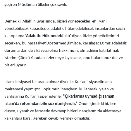
geçiren Müslüman ülkeler çok sayılı.
Demek ki; Allah’ın uyarısında, bizleri yönetecekleri ehil yani
yönetebilecek kapasitede, adaletle hükmedebilecek insanlardan seçin
ki, topluma
‘Adaletle Hükmedebilsin’
diyor. Bizler yöneticilerimizi
seçerken, bu hassasiyeti göstermediğimizde, karşılaşacağımız adaletsiz
durumlardan da şikâyetçi olma hakkımızın, olmadığını hatırlatmak
isterim. Çünkü Yaradan sizler neye layıksanız, onu bulursunuz der ve
bizleri uyarır.
İslam ile siyaset bir arada olmaz diyenler Kur’an'ı siyasetin ana
malzemesi yapmıştır. Toplumun inançlarını kullanarak, yalan ve
yanlışlarına Kur’an’ı siper edenler
“Çıkarlarına uymadığı zaman
İslam’da reformdan bile söz etmişlerdir.”
Onun içindir ki bizlere
düşen, uyanık ve ferasetle davranıp bizleri inançlarımızla aldatmaya
kalkanlara karşı, gereken cevabı vermek olmalıdır.