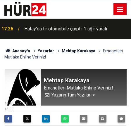
17:26
Hatay'da tır otomobile çarptı: 1 ağır yaralı
Ensarullah, Yemen'de Suudi birliklerine yönelik
17:12
saldırılarını sürdürüyor
Anasayfa
Yazarlar
Mehtap Karakaya
Emanetleri
Mutlaka Ehline Veriniz!
Mehtap Karakaya
Emanetleri Mutlaka Ehline Veriniz!
Yazarın Tüm Yazıları >
26 Nisan 2018
18:00