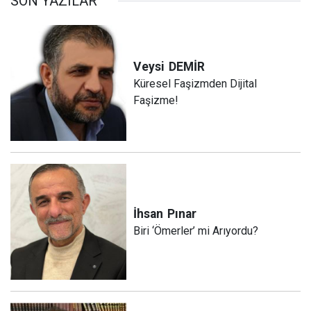
SON YAZILAR
Veysi
DEMİR
Küresel Faşizmden Dijital
Faşizme!
İhsan
Pınar
Biri ‘Ömerler’ mi Arıyordu?