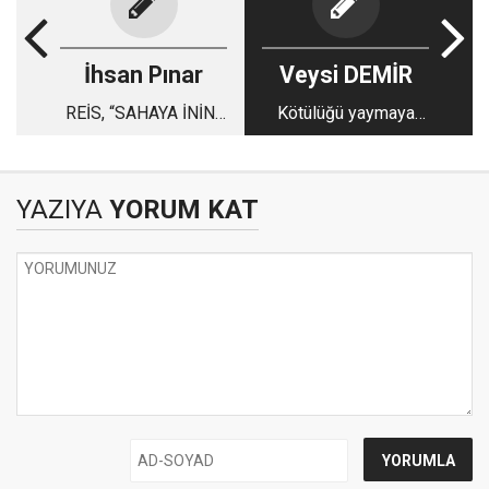
İhsan Pınar
Veysi DEMİR
REİS, “SAHAYA İNİN”
Kötülüğü yaymaya
DİYE FERMAN
çalışanlar!
BUYURDU…
YAZIYA
YORUM KAT