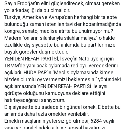
Sayın Erdoğan’ın elini güçlendirecek, olması gereken
yol arkadaşlığı da bu olmalıdır.
Türkiye, Amerika ve Avrupa’dan herhangi bir talepte
bulunduğu zaman istenilen tavizler koparılmadığında
kongre, senato, meclise atıfta bulunulmuyor mu?
Madem “onların silahlarıyla silahlanmalıyız” o halde
özellikle dış siyasette bu anlamda bu partilerimize
büyük görevler düşmektedir.
YENİDEN REFAH PARTİSİ, İsveç’in Nato üyeliği için
TBMM’de yapılacak oylamada red oyu vereceklerini
açıkladı. HÜDA PAR’ın “Meclis oylamasında kimse
bizden olumlu oy vermemizi beklemesin “ yönündeki
açıklamasında YENİDEN REFAH PARTİSİ ile aynı
görüşte olduğunu kamuoyuna deklare ettiğini
hatırlayacağınızı sanıyorum.
Dış siyasette bu sadece bir güncel örnek. Elbette bu
anlamda daha fazla örnekler verilebilir.
Emekli maaşlarının yetersiz görülmesi, 6284 sayılı
yasa ve paralelindeki aile ve sosyal hayatımızı