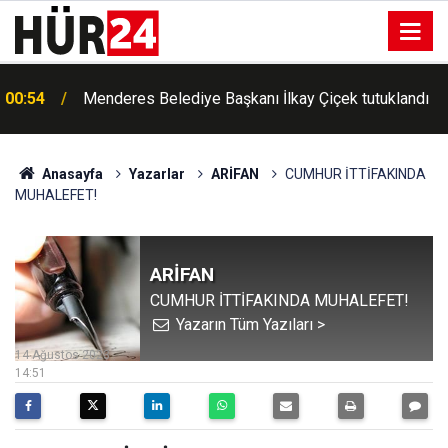
00:54
Menderes Belediye Başkanı İlkay Çiçek tutuklandı
00:42
Erdemli'de Kur'an kursu öğrencileri piknikte buluştu
Anasayfa
Yazarlar
ARİFAN
CUMHUR İTTİFAKINDA
MUHALEFET!
ARİFAN
CUMHUR İTTİFAKINDA MUHALEFET!
Yazarın Tüm Yazıları >
14 Ağustos 2023
14:51