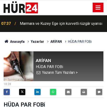
07:37
Marmara ve Kuzey Ege için kuvvetli rüzgâr uyarısı
BM'de büyük skandal: Siyonist rejime gizli bilgi
07:18
aktaran görevli ifşa oldu
Anasayfa
Yazarlar
ARİFAN
HÜDA PAR FOBi
ARİFAN
HÜDA PAR FOBi
Yazarın Tüm Yazıları >
01 Temmuz 2023
18:28
HÜDA PAR FOBi