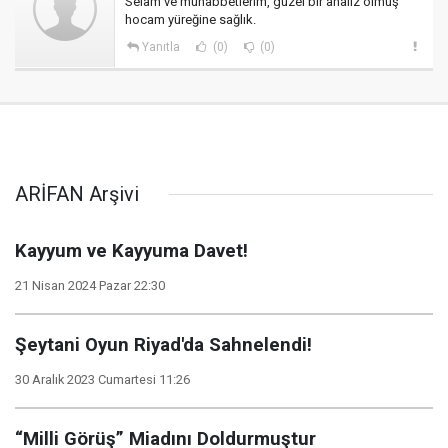
Selam ve muhabbetlerim, güzel bir analiz olmuş
hocam yüreğine sağlık.
Yanıtla
(0)
(0)
ARİFAN Arşivi
Kayyum ve Kayyuma Davet!
21 Nisan 2024 Pazar 22:30
Şeytani Oyun Riyad'da Sahnelendi!
30 Aralık 2023 Cumartesi 11:26
“Milli Görüş” Miadını Doldurmuştur