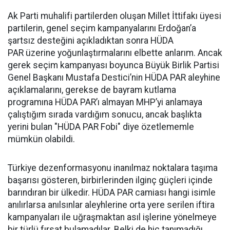
Ak Parti muhalifi partilerden oluşan Millet İttifakı üyesi
partilerin, genel seçim kampanyalarını Erdoğan’a
şartsız desteğini açıkladıktan sonra HÜDA
PAR üzerine yoğunlaştırmalarını elbette anlarım. Ancak
gerek seçim kampanyası boyunca Büyük Birlik Partisi
Genel Başkanı Mustafa Destici’nin HÜDA PAR aleyhine
açıklamalarını, gerekse de bayram kutlama
programına HÜDA PAR’ı almayan MHP’yi anlamaya
çalıştığım sırada vardığım sonucu, ancak başlıkta
yerini bulan "HÜDA PAR Fobi" diye özetlememle
mümkün olabildi.
Türkiye dezenformasyonu inanılmaz noktalara taşıma
başarısı gösteren, birbirlerinden ilginç güçleri içinde
barındıran bir ülkedir. HÜDA PAR camiası hangi isimle
anılırlarsa anılsınlar aleyhlerine orta yere serilen iftira
kampanyaları ile uğraşmaktan asıl işlerine yönelmeye
bir türlü fırsat bulamadılar. Belki de hiç tanımadığı