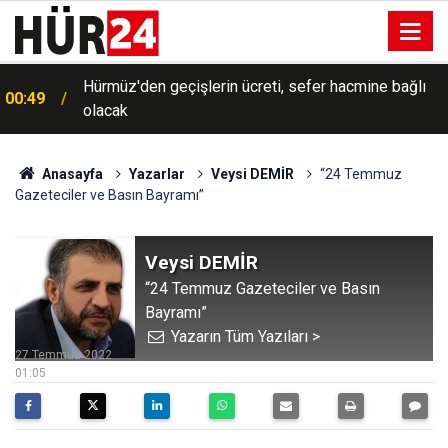
Trump, İran'a yönelik savaşın "yakında sona
00:35
ereceğini" söyledi
Anasayfa
Yazarlar
Veysi DEMİR
“24 Temmuz
Gazeteciler ve Basın Bayramı”
Veysi DEMİR
“24 Temmuz Gazeteciler ve Basın
Bayramı”
Yazarın Tüm Yazıları >
27 Temmuz 2022
01:05