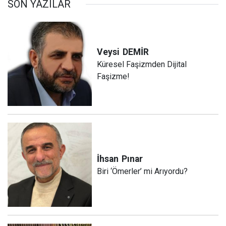
SON YAZILAR
Veysi
DEMİR
Küresel Faşizmden Dijital
Faşizme!
İhsan
Pınar
Biri ‘Ömerler’ mi Arıyordu?