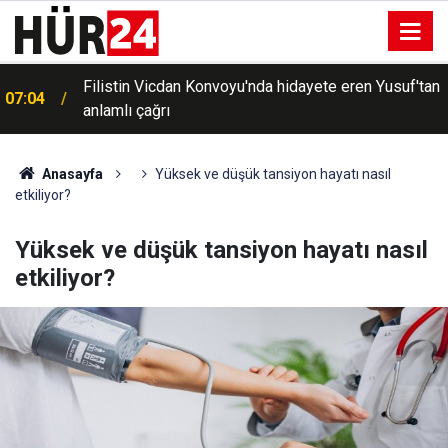
Filistin Vicdan Konvoyu'nda hidayete eren Yusuf'tan
07:04
anlamlı çağrı
HÜDA PAR Adana İl Başkanı Beyazçiçek: "Gazze'de
06:48
yaşanan vahşeti unutturmayacağız"
Anasayfa
Yüksek ve düşük tansiyon hayatı nasıl
etkiliyor?
Yüksek ve düşük tansiyon hayatı nasıl
etkiliyor?