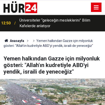
Üniversiteler “geleceğin mesleklerini” Bilim
12:50
Kafelerde anlatıyor
12:46
Siirt’te 2 günde 2 açık kalp ameliyatı
Anasayfa
Yemen halkından Gazze için milyonluk
gösteri: "Allah'ın kudretiyle ABD'yi yendik, israili de yeneceğiz"
Yemen halkından Gazze için milyonluk
gösteri: "Allah'ın kudretiyle ABD'yi
yendik, israili de yeneceğiz"