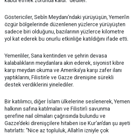
kabul etmek zorunda kaldı.” dediler.
Göstericiler, Sebîn Meydanı’ndaki yürüyüşün, Yemen’in
özgür bölgelerinde düzenlenen yüzlerce yürüyüşten
sadece biri olduğunu, bazılarının yüzlerce kilometre
yol kat ederek bu onurlu etkinliğe katıldığını ifade etti.
Yemenliler, Sana kentinden ve şehrin devasa
kalabalıkların meydanlara akın ederek, siyonist kibre
karşı meydan okuma ve Amerika’ya karşı zafer ilanı
yaptıklarını, Filistin’e ve Gazze direnişine sürekli
destek verdiklerini yinelediler.
Bir katılımcı, diğer İslam ülkelerine seslenerek, Yemen
halkının safına katılmaları ve Filistin’i savunma
şerefine nail olmaları çağrısında bulundu ve
Gazze’deki direnişçilere hitaben ise Kur’an’dan şu ayeti
hatırlattı: “Nice az topluluk, Allah’ın izniyle çok