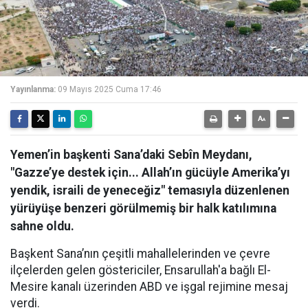
Yayınlanma:
09 Mayıs 2025 Cuma 17:46
Yemen’in başkenti Sana’daki Sebîn Meydanı,
"Gazze’ye destek için... Allah’ın gücüyle Amerika’yı
yendik, israili de yeneceğiz" temasıyla düzenlenen
yürüyüşe benzeri görülmemiş bir halk katılımına
sahne oldu.
Başkent Sana’nın çeşitli mahallelerinden ve çevre
ilçelerden gelen göstericiler, Ensarullah'a bağlı El-
Mesire kanalı üzerinden ABD ve işgal rejimine mesaj
verdi.