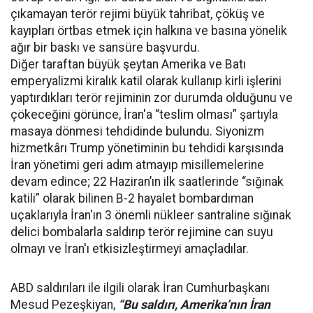
çıkamayan terör rejimi büyük tahribat, çöküş ve
kayıpları örtbas etmek için halkına ve basına yönelik
ağır bir baskı ve sansüre başvurdu.
Diğer taraftan büyük şeytan Amerika ve Batı
emperyalizmi kiralık katil olarak kullanıp kirli işlerini
yaptırdıkları terör rejiminin zor durumda olduğunu ve
çökeceğini görünce, İran'a “teslim olması” şartıyla
masaya dönmesi tehdidinde bulundu. Siyonizm
hizmetkârı Trump yönetiminin bu tehdidi karşısında
İran yönetimi geri adım atmayıp misillemelerine
devam edince; 22 Haziran’ın ilk saatlerinde “sığınak
katili” olarak bilinen B-2 hayalet bombardıman
uçaklarıyla İran'ın 3 önemli nükleer santraline sığınak
delici bombalarla saldırıp terör rejimine can suyu
olmayı ve İran'ı etkisizleştirmeyi amaçladılar.
ABD saldırıları ile ilgili olarak İran Cumhurbaşkanı
Mesud Pezeşkiyan,
“Bu saldırı, Amerika’nın İran