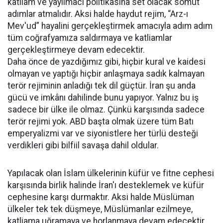
katliam ve yayılmacı politikasına set olacak somut
adımlar atmalıdır. Aksi halde haydut rejim, “Arz-ı
Mev'ud” hayalini gerçekleştirmek amacıyla adım adım
tüm coğrafyamıza saldırmaya ve katliamlar
gerçekleştirmeye devam edecektir.
Daha önce de yazdığımız gibi, hiçbir kural ve kaidesi
olmayan ve yaptığı hiçbir anlaşmaya sadık kalmayan
terör rejiminin anladığı tek dil güçtür. İran şu anda
gücü ve imkânı dahilinde bunu yapıyor. Yalnız bu iş
sadece bir ülke ile olmaz. Çünkü karşısında sadece
terör rejimi yok. ABD başta olmak üzere tüm Batı
emperyalizmi var ve siyonistlere her türlü desteği
verdikleri gibi bilfiil savaşa dahil oldular.
Yapılacak olan İslam ülkelerinin küfür ve fitne cephesi
karşısında birlik halinde İran'ı desteklemek ve küfür
cephesine karşı durmaktır. Aksi halde Müslüman
ülkeler tek tek düşmeye, Müslümanlar ezilmeye,
katliama uğramaya ve horlanmaya devam edecektir.