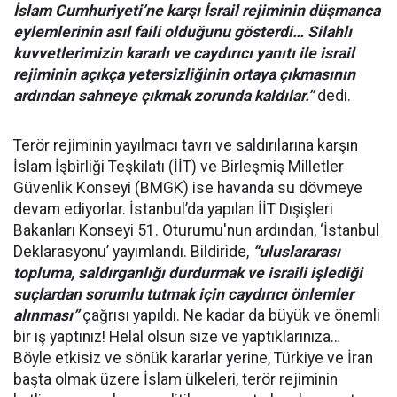
İslam Cumhuriyeti’ne karşı İsrail rejiminin düşmanca
eylemlerinin asıl faili olduğunu gösterdi… Silahlı
kuvvetlerimizin kararlı ve caydırıcı yanıtı ile israil
rejiminin açıkça yetersizliğinin ortaya çıkmasının
ardından sahneye çıkmak zorunda kaldılar.”
dedi.
Terör rejiminin yayılmacı tavrı ve saldırılarına karşın
İslam İşbirliği Teşkilatı (İİT) ve Birleşmiş Milletler
Güvenlik Konseyi (BMGK) ise havanda su dövmeye
devam ediyorlar. İstanbul’da yapılan İİT Dışişleri
Bakanları Konseyi 51. Oturumu'nun ardından, ‘İstanbul
Deklarasyonu’ yayımlandı. Bildiride,
“uluslararası
topluma, saldırganlığı durdurmak ve israili işlediği
suçlardan sorumlu tutmak için caydırıcı önlemler
alınması”
çağrısı yapıldı. Ne kadar da büyük ve önemli
bir iş yaptınız! Helal olsun size ve yaptıklarınıza…
Böyle etkisiz ve sönük kararlar yerine, Türkiye ve İran
başta olmak üzere İslam ülkeleri, terör rejiminin