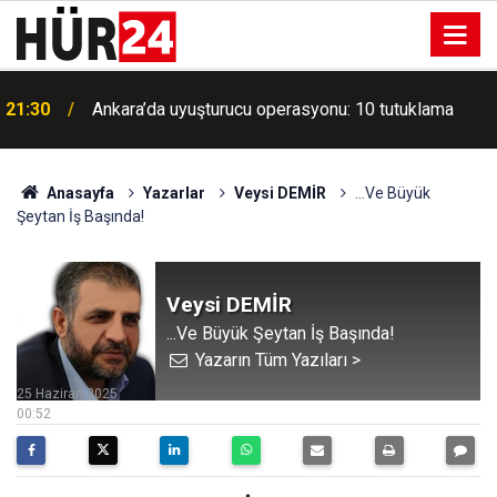
Cumhurbaşkanı Erdoğan: Avusturya ile ticaret
21:14
hacmini 5 milyar dolara ulaştıracağız
Anasayfa
Yazarlar
Veysi DEMİR
...Ve Büyük
Şeytan İş Başında!
Veysi DEMİR
...Ve Büyük Şeytan İş Başında!
Yazarın Tüm Yazıları >
25 Haziran 2025
00:52