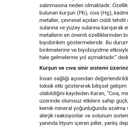
salınmasına neden olmaktadır. Özellikle
bulunan kurşun (Pb), cıva (Hg), kadmiy
metaller, çevresel açıdan ciddi tehdit
sularına ve yüzey sularına karışarak 
metallerin en önemli özelliklerinden 
biyobirikim göstermeleridir. Bu durum
birikmelerine ve biyobüyütme etkisiy
hale gelmelerine yol açmaktadır.” dedi
Kurşun ve cıva sinir sistemi üzerin
İnsan sağlığı açısından değerlendirild
toksik etki göstererek bilişsel gelişi
olabildiğini kaydeden Karan, “Cıva, me
üzerinde olumsuz etkilere sahip güçl
kemik mineral yoğunluğunda azalma ve k
alerjik reaksiyonlar ve solunum siste
yanında lityum içeren piller, yanlış 