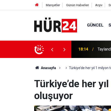
Manşetler
Günün Haberleri
Arşiv
S
GÜNCEL
18:14
Tayland
24
18:09
Hırvatis
Anasayfa
Türkiye’de her yıl 1 milyon 
Türkiye’de her yıl
oluşuyor