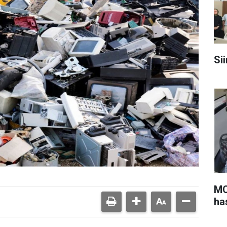
Sii
MO
ha