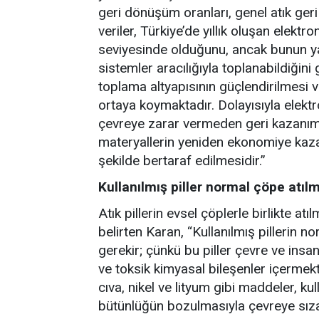
geri dönüşüm oranları, genel atık geri
veriler, Türkiye’de yıllık oluşan elektr
seviyesinde olduğunu, ancak bunun yal
sistemler aracılığıyla toplanabildiğin
toplama altyapısının güçlendirilmesi ve
ortaya koymaktadır. Dolayısıyla elektr
çevreye zarar vermeden geri kazanım s
materyallerin yeniden ekonomiye kazan
şekilde bertaraf edilmesidir.”
Kullanılmış piller normal çöpe atıl
Atık pillerin evsel çöplerle birlikte a
belirten Karan, “Kullanılmış pillerin n
gerekir; çünkü bu piller çevre ve insan
ve toksik kimyasal bileşenler içermek
cıva, nikel ve lityum gibi maddeler, 
bütünlüğün bozulmasıyla çevreye sızab