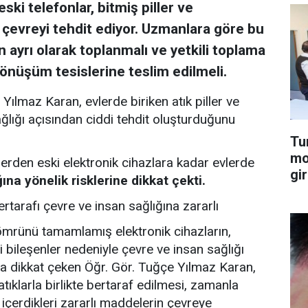
i telefonlar, bitmiş piller ve
 çevreyi tehdit ediyor. Uzmanlara göre bu
n ayrı olarak toplanmalı ve yetkili toplama
dönüşüm tesislerine teslim edilmeli.
ılmaz Karan, evlerde biriken atık piller ve
sağlığı açısından ciddi tehdit oluşturduğunu
Tu
mo
lerden eski elektronik cihazlara kadar evlerde
gir
ına yönelik risklerine dikkat çekti.
bertarafı çevre ve insan sağlığına zararlı
m ömrünü tamamlamış elektronik cihazların,
li bileşenler nedeniyle çevre ve insan sağlığı
na dikkat çeken Öğr. Gör. Tuğçe Yılmaz Karan,
atıklarla birlikte bertaraf edilmesi, zamanla
çerdikleri zararlı maddelerin çevreye