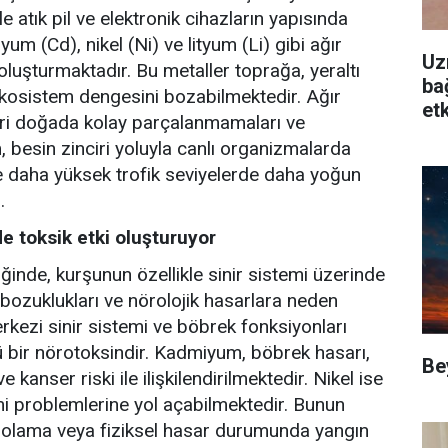
 atık pil ve elektronik cihazların yapısında
um (Cd), nikel (Ni) ve lityum (Li) gibi ağır
Uz
 oluşturmaktadır. Bu metaller toprağa, yeraltı
ba
ekosistem dengesini bozabilmektedir. Ağır
etk
biri doğada kolay parçalanmamaları ve
, besin zinciri yoluyla canlı organizmalarda
le daha yüksek trofik seviyelerde daha yoğun
.
de toksik etki oluşturuyor
iğinde, kurşunun özellikle sinir sistemi üzerinde
m bozuklukları ve nörolojik hasarlara neden
rkezi sinir sistemi ve böbrek fonksiyonları
ü bir nörotoksindir. Kadmiyum, böbrek hasarı,
Be
anser riski ile ilişkilendirilmektedir. Nikel ise
mi problemlerine yol açabilmektedir. Bunun
depolama veya fiziksel hasar durumunda yangın