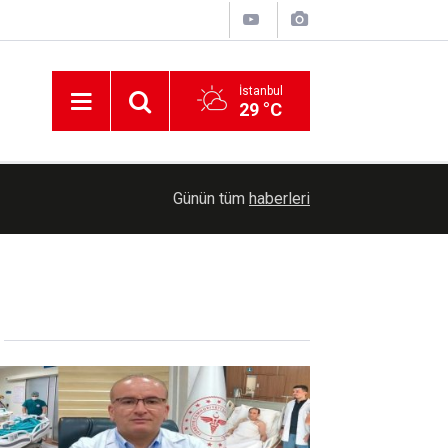
İstanbul
29 °C
17:56
Zelenski: ABD'den her ay Patriot füzesi alacağı
Günün tüm
haberleri