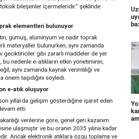
toksik bileşenler içermeleridir.” şeklinde
Uz
uya
baz
oprak elementleri bulunuyor
 altın, gümüş, alüminyum ve nadir toprak
ğerli materyaller bulunurken; aynı zamanda
geciktiriciler gibi zararlı maddeler de yer
 bu nedenle e-atıkların etkin yönetiminin,
ğil, aynı zamanda kaynak verimliliği ve
a önem taşıdığını söyledi.
ton e-atık oluşuyor
 son yıllarda gelişim gösterdiğine işaret eden
Yo
devam etti:
ka
am
 Bakanlığı verilerine göre, genel geri kazanım
sine ulaşmıştır ve bu oranın 2035 yılına kadar
dir. Ancak elektronik atıklara özgü toplama ve