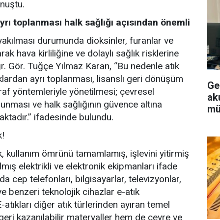
onuştu.
n ayrı toplanması halk sağlığı açısından önemli
 yakılması durumunda dioksinler, furanlar ve
k hava kirliliğine ve dolaylı sağlık risklerine
r. Gör. Tuğçe Yılmaz Karan, “Bu nedenle atık
atıklardan ayrı toplanması, lisanslı geri dönüşüm
Ge
raf yöntemleriyle yönetilmesi; çevresel
aku
orunması ve halk sağlığının güvence altına
mü
ktadır.” ifadesinde bulundu.
k!
ık, kullanım ömrünü tamamlamış, işlevini yitirmiş
mış elektrikli ve elektronik ekipmanları ifade
 cep telefonları, bilgisayarlar, televizyonlar,
ve benzeri teknolojik cihazlar e-atık
atıkları diğer atık türlerinden ayıran temel
eri kazanılabilir materyaller hem de çevre ve