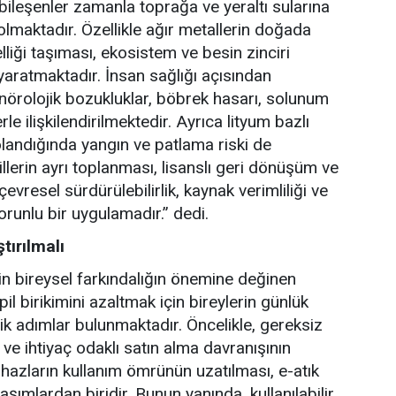
bileşenler zamanla toprağa ve yeraltı sularına
lmaktadır. Özellikle ağır metallerin doğada
lliği taşıması, ekosistem ve besin zinciri
yaratmaktadır. İnsan sağlığı açısından
nörolojik bozukluklar, böbrek hasarı, solunum
rle ilişkilendirilmektedir. Ayrıca lityum bazlı
landığında yangın ve patlama riski de
illerin ayrı toplanması, lisanslı geri dönüşüm ve
evresel sürdürülebilirlik, kaynak verimliliği ve
runlu bir uygulamadır.” dedi.
ştırılmalı
n bireysel farkındalığın önemine değinen
pil birikimini azaltmak için bireylerin günlük
ik adımlar bulunmaktadır. Öncelikle, gereksiz
 ve ihtiyaç odaklı satın alma davranışının
hazların kullanım ömrünün uzatılması, e-atık
mlardan biridir. Bunun yanında, kullanılabilir