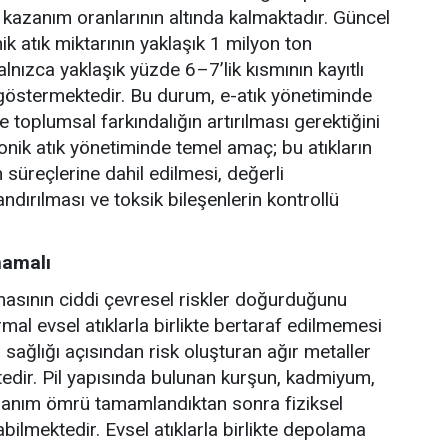
 kazanım oranlarının altında kalmaktadır. Güncel
onik atık miktarının yaklaşık 1 milyon ton
nızca yaklaşık yüzde 6–7’lik kısmının kayıtlı
i göstermektedir. Bu durum, e-atık yönetiminde
 toplumsal farkındalığın artırılması gerektiğini
onik atık yönetiminde temel amaç; bu atıkların
üreçlerine dahil edilmesi, değerli
dırılması ve toksik bileşenlerin kontrollü
mamalı
tılmasının ciddi çevresel riskler doğurduğunu
ormal evsel atıklarla birlikte bertaraf edilmemesi
 sağlığı açısından risk oluşturan ağır metaller
tedir. Pil yapısında bulunan kurşun, kadmiyum,
kullanım ömrü tamamlandıktan sonra fiziksel
ilmektedir. Evsel atıklarla birlikte depolama