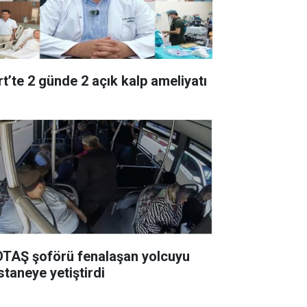
rt’te 2 günde 2 açık kalp ameliyatı
TAŞ şoförü fenalaşan yolcuyu
staneye yetiştirdi