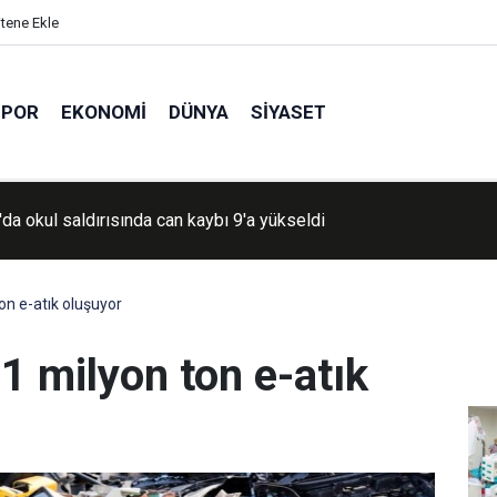
itene Ekle
SPOR
EKONOMI
DÜNYA
SIYASET
'da okul saldırısında can kaybı 9'a yükseldi
tan’da tren kazası: 6’sı ağır 20 yaralı
ton e-atık oluşuyor
 1 milyon ton e-atık