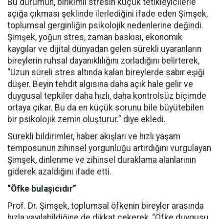
Bu durumun, birikimli stresin küçük tetikleyicilerle
açığa çıkması şeklinde ilerlediğini ifade eden Şimşek,
toplumsal gerginliğin psikolojik nedenlerine değindi.
Şimşek, yoğun stres, zaman baskısı, ekonomik
kaygılar ve dijital dünyadan gelen sürekli uyaranların
bireylerin ruhsal dayanıklılığını zorladığını belirterek,
“Uzun süreli stres altında kalan bireylerde sabır eşiği
düşer. Beyin tehdit algısına daha açık hale gelir ve
duygusal tepkiler daha hızlı, daha kontrolsüz biçimde
ortaya çıkar. Bu da en küçük sorunu bile büyütebilen
bir psikolojik zemin oluşturur.” diye ekledi.
Sürekli bildirimler, haber akışları ve hızlı yaşam
temposunun zihinsel yorgunluğu artırdığını vurgulayan
Şimşek, dinlenme ve zihinsel duraklama alanlarının
giderek azaldığını ifade etti.
“Öfke bulaşıcıdır”
Prof. Dr. Şimşek, toplumsal öfkenin bireyler arasında
hızla yayılabildiğine de dikkat çekerek, “Öfke duygusu