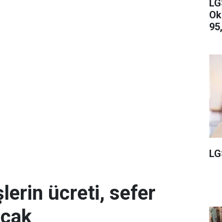
LG
Ok
95,
LG
erin ücreti, sefer
acak