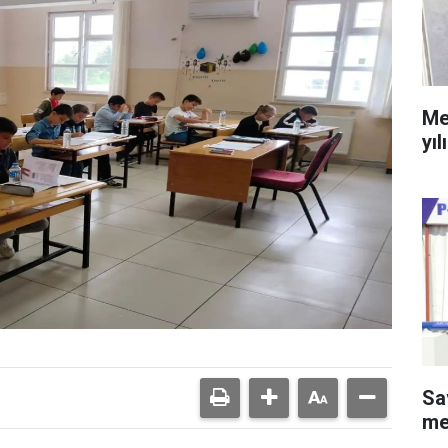
Me
yıl
Sa
me