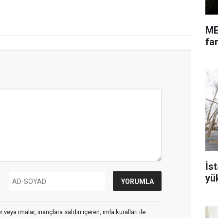
ME
far
İs
yü
veya imalar, inançlara saldırı içeren, imla kuralları ile