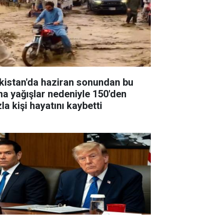
kistan'da haziran sonundan bu
na yağışlar nedeniyle 150'den
la kişi hayatını kaybetti