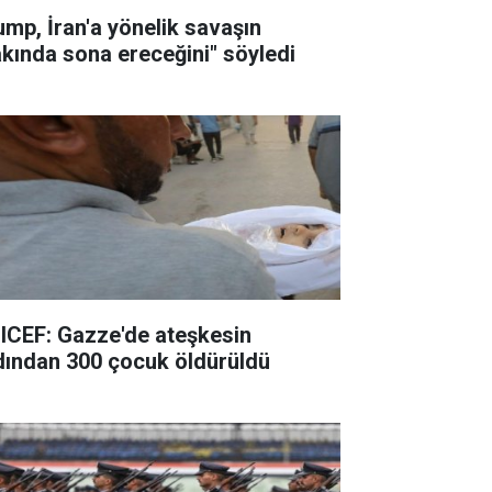
ump, İran'a yönelik savaşın
akında sona ereceğini" söyledi
ICEF: Gazze'de ateşkesin
dından 300 çocuk öldürüldü