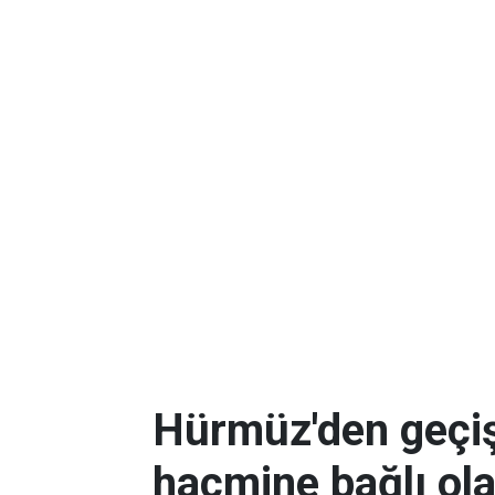
Hürmüz'den geçişl
hacmine bağlı ol