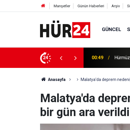
Manşetler
Günün Haberleri
Arşiv
S
GÜNCEL
efer hacmine bağlı olacak
24
00:35
Trump, 
Anasayfa
Malatya'da deprem nedeniyl
Malatya'da depre
bir gün ara verildi