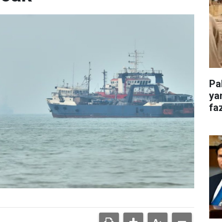
Pa
ya
faz