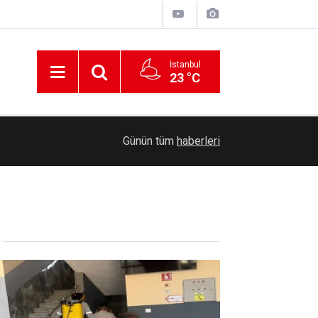
İstanbul
23 °C
00:30
Cumhurbaşkanlığına Cevdet Yılmaz vekalet ede
Günün tüm
haberleri