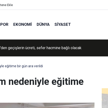
itene Ekle
SPOR
EKONOMI
DÜNYA
SIYASET
İran'a yönelik savaşın "yakında sona ereceğini" söyledi
e eğitime bir gün ara verildi
m nedeniyle eğitime