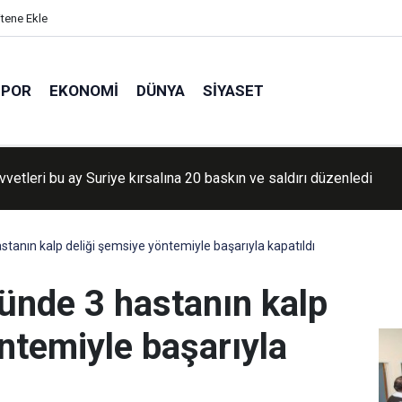
itene Ekle
SPOR
EKONOMI
DÜNYA
SIYASET
vvetleri Lübnan'da saldırılarını sürdürdü
tanın kalp deliği şemsiye yöntemiyle başarıyla kapatıldı
günde 3 hastanın kalp
ntemiyle başarıyla