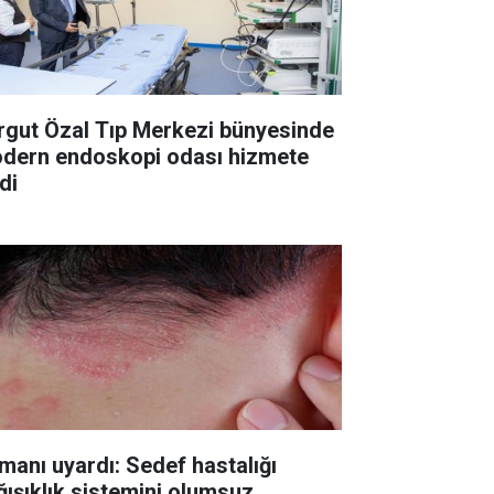
rgut Özal Tıp Merkezi bünyesinde
dern endoskopi odası hizmete
di
manı uyardı: Sedef hastalığı
ğışıklık sistemini olumsuz