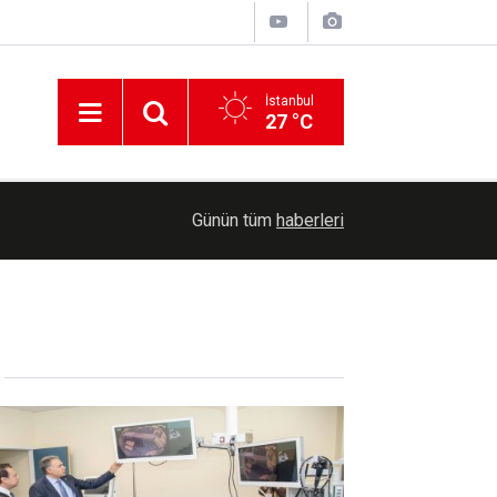
İstanbul
27 °C
19:52
Tarımsal destek ödemesi bugün çiftçilerin hesapl
Günün tüm
haberleri