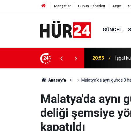
Manşetler
Günün Haberleri
Arşiv
S
GÜNCEL
salına 20 baskın ve saldırı düzenledi
24
20:30
İşgal ku
Anasayfa
Malatya'da aynı günde 3 has
Malatya'da aynı 
deliği şemsiye yö
kapatıldı