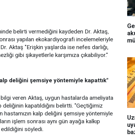
Ge
de belirti vermediğini kaydeden Dr. Aktaş,
aku
nrası yapılan ekokardiyografi incelemeleriyle
mü
. Dr. Aktaş "Erişkin yaşlarda ise nefes darlığı,
zliği gibi şikayetlerle karşımıza çıkabiliyor."
alp deliğini şemsiye yöntemiyle kapattık"
bilgi veren Aktaş, uygun hastalarda ameliyata
eliğinin kapatıldığını belirtti. "Geçtiğimiz
in hastamızın kalp deliğini şemsiye yöntemiyle
Uz
aların işlem sonrası aynı gün ayağa kalkıp
uya
edildiğini söyledi.
baz