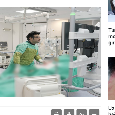
Tu
mo
gir
Uz
ba