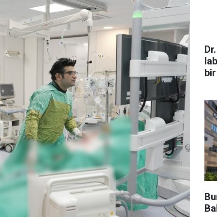
Dr
la
bir
Bu
Bak