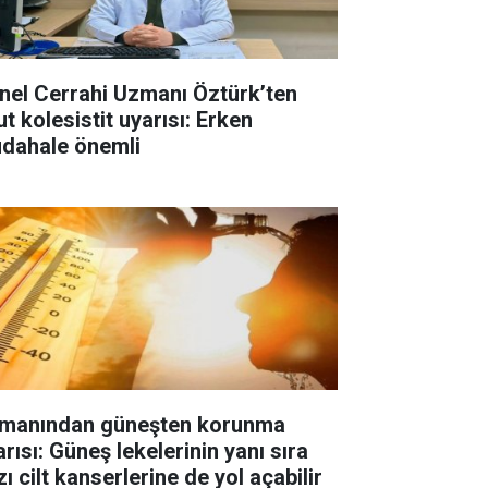
nel Cerrahi Uzmanı Öztürk’ten
t kolesistit uyarısı: Erken
dahale önemli
manından güneşten korunma
rısı: Güneş lekelerinin yanı sıra
ı cilt kanserlerine de yol açabilir