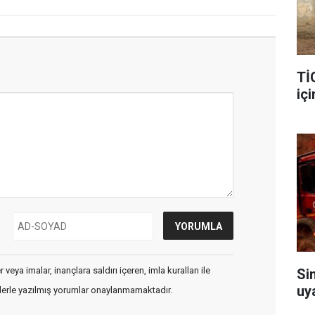
Tİ
içi
veya imalar, inançlara saldırı içeren, imla kuralları ile
Si
uy
flerle yazılmış yorumlar onaylanmamaktadır.