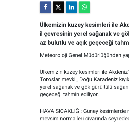
Ülkemizin kuzey kesimleri ile Akde
il çevresinin yerel sağanak ve gö
az bulutlu ve açık geçeceği tahmi
Meteoroloji Genel Müdürlüğünden yap
Ülkemizin kuzey kesimleri ile Akdeniz’i
Toroslar mevkii, Doğu Karadeniz kıyıla
yerel sağanak ve gök gürültülü sağanak
geçeceği tahmin ediliyor.
HAVA SICAKLIĞI: Güney kesimlerde me
mevsim normalleri civarında seyredece