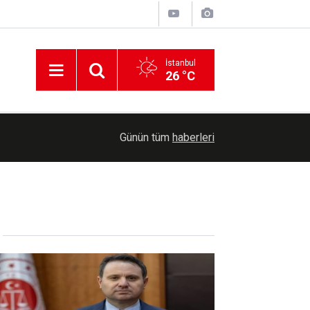
İstanbul
26 °C
10:27
MOTAŞ şoförü fenalaşan yolcuyu hastaneye yeti
Günün tüm
haberleri