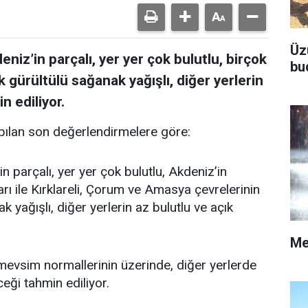
Üz
niz’in parçalı, yer yer çok bulutlu, birçok
bu
k gürültülü sağanak yağışlı, diğer yerlerin
n ediliyor.
ılan son değerlendirmelere göre:
n parçalı, yer yer çok bulutlu, Akdeniz’in
rı ile Kırklareli, Çorum ve Amasya çevrelerinin
 yağışlı, diğer yerlerin az bulutlu ve açık
Me
vsim normallerinin üzerinde, diğer yerlerde
ği tahmin ediliyor.