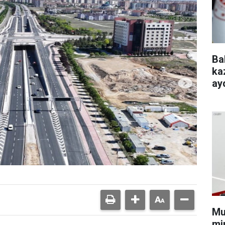
Ba
ka
ayd
Mu
min