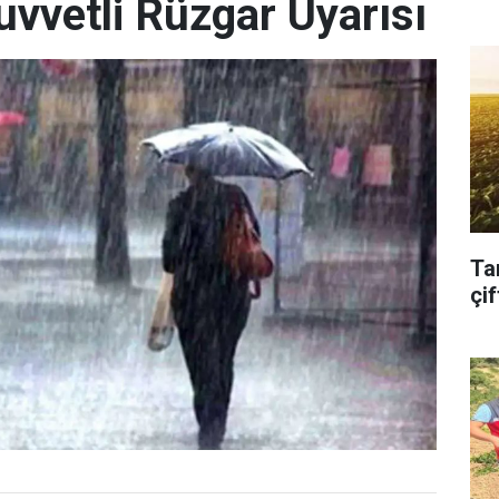
uvvetli Rüzgar Uyarısı
Ta
çif