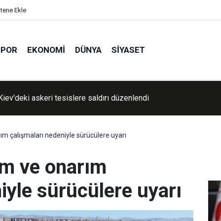
itene Ekle
SPOR
EKONOMI
DÜNYA
SIYASET
kır'da motosikletin araca çarpma anı kameralara yansıdı
ım çalışmaları nedeniyle sürücülere uyarı
ım ve onarım
iyle sürücülere uyarı