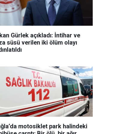
kan Gürlek açıkladı: İntihar ve
za süsü verilen iki ölüm olayı
ınlatıldı
ğla’da motosiklet park halindeki
ibüse çarptı: Bir ölü, bir ağır