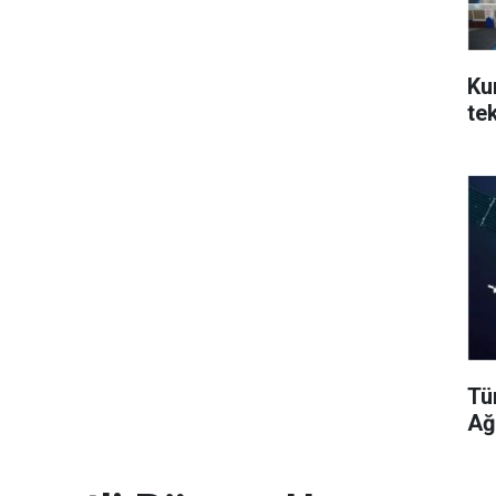
Ku
te
Tü
Ağ