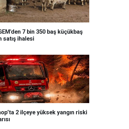
GEM'den 7 bin 350 baş küçükbaş
n satış ihalesi
nop’ta 2 ilçeye yüksek yangın riski
arısı