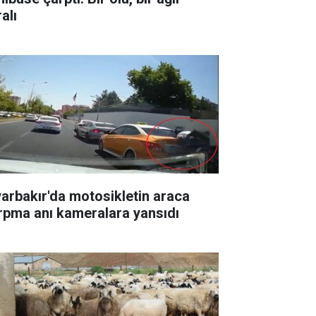
alı
yarbakır'da motosikletin araca
rpma anı kameralara yansıdı