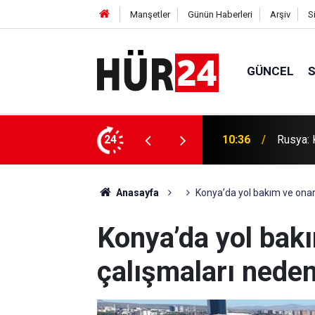
Manşetler
Günün Haberleri
Arşiv
S
GÜNCEL
e saldırı düzenlendi
24
10:30
Diyarba
Anasayfa
Konya’da yol bakım ve onar
Konya’da yol bak
çalışmaları neden