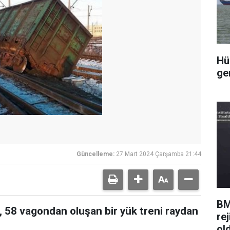
Hü
ge
Güncelleme:
27 Mart 2024 Çarşamba 21:44
BM
 58 vagondan oluşan bir yük treni raydan
rej
ol