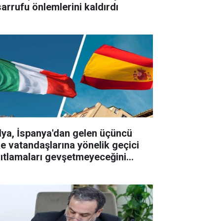
sarrufu önlemlerini kaldırdı
alya, İspanya'dan gelen üçüncü
ke vatandaşlarına yönelik geçici
sıtlamaları gevşetmeyeceğini
ıkladı