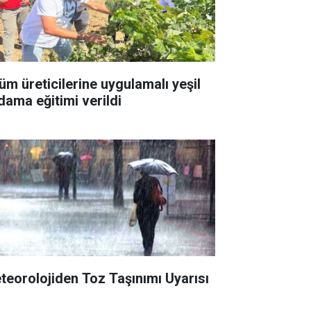
üm üreticilerine uygulamalı yeşil
dama eğitimi verildi
teorolojiden Toz Taşınımı Uyarısı