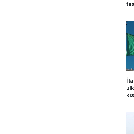
ta
İt
ül
kı
aç