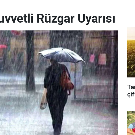
uvvetli Rüzgar Uyarısı
Ta
çif