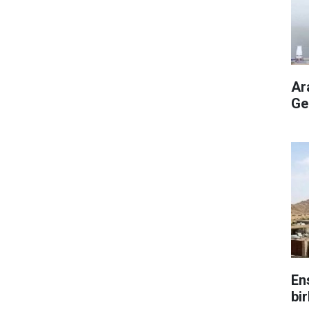
Ar
Ge
En
bir