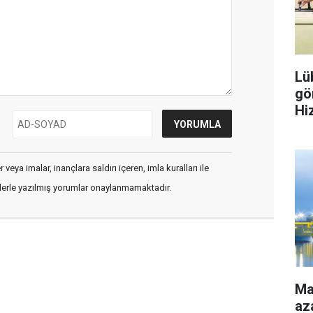
Lü
gö
Hiz
ülk
veya imalar, inançlara saldırı içeren, imla kuralları ile
flerle yazılmış yorumlar onaylanmamaktadır.
Ma
aza