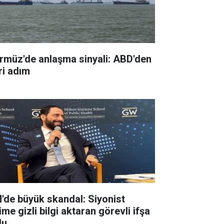
rmüz'de anlaşma sinyali: ABD'den
ri adım
'de büyük skandal: Siyonist
ime gizli bilgi aktaran görevli ifşa
du