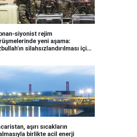
bnan-siyonist rejim
rüşmelerinde yeni aşama:
bullah'ın silahsızlandırılması için
eler belirlendi
caristan, aşırı sıcakların
lmasıyla birlikte acil enerji