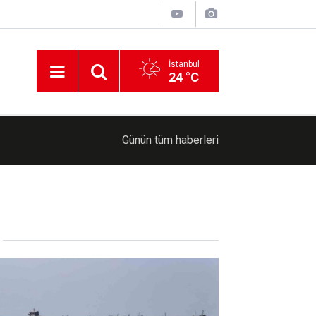
İstanbul
24 °C
İşgalcilerden tecrit: 9 bin 400 Filistinli esirin ai
06:58
Günün tüm
haberleri
engelleniyor