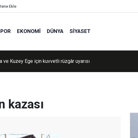
itene Ekle
SPOR
EKONOMI
DÜNYA
SIYASET
 ve Kuzey Ege için kuvvetli rüzgâr uyarısı
üyük skandal: Siyonist rejime gizli bilgi aktaran görevli ifşa oldu
n kazası