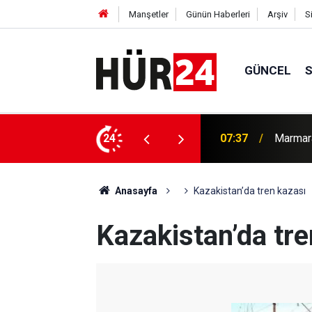
Manşetler
Günün Haberleri
Arşiv
S
GÜNCEL
07:37
Marmara
24
07:18
BM'de b
Anasayfa
Kazakistan’da tren kazası
Kazakistan’da tre