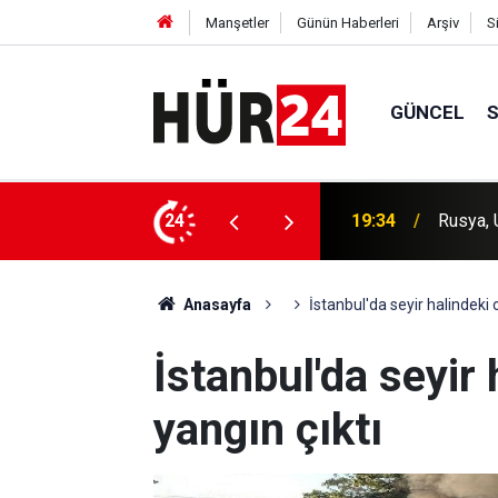
Manşetler
Günün Haberleri
Arşiv
S
GÜNCEL
e büyük bir saldırı düzenledi
24
19:13
HÜDA PA
Anasayfa
İstanbul'da seyir halindeki 
İstanbul'da seyir
yangın çıktı