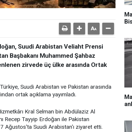
Ma
Bis
ğan, Suudi Arabistan Veliaht Prensi
stan Başbakanı Muhammed Şahbaz
zenlenen zirvede üç ülke arasında Ortak
 Türkiye, Suudi Arabistan ve Pakistan arasında
dından ortak açıklama yayımladı.
Mar
an
Hizmetkârı Kral Selman bin Abdülaziz Al
ı Recep Tayyip Erdoğan ile Pakistan
ğustos'ta Suudi Arabistan'ı ziyaret etti.