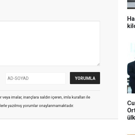
Ha
ki
veya imalar, inançlara saldırı içeren, imla kuralları ile
Cu
flerle yazılmış yorumlar onaylanmamaktadır.
Or
ül