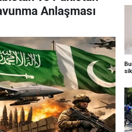
Savunma Anlaşması
Bu
sik