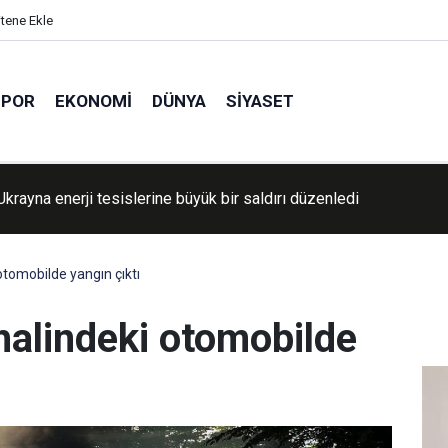
itene Ekle
SPOR
EKONOMI
DÜNYA
SIYASET
R Genel Sekreteri Yılmaz, İZOTO'yu ziyaret etti
otomobilde yangın çıktı
 halindeki otomobilde