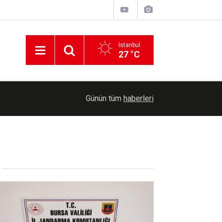
İstanbul
27 °C
ABD mahkemesi, Trump'ın 400 milyon dolarlık B
19:05
Günün tüm
haberleri
projesini engelledi