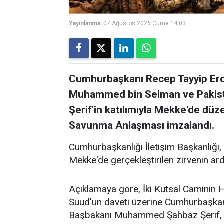
Yayınlanma:
07 Ağustos 2026 Cuma 14:03
Cumhurbaşkanı Recep Tayyip Erdo
Muhammed bin Selman ve Paki
Şerif'in katılımıyla Mekke'de dü
Savunma Anlaşması imzalandı.
Cumhurbaşkanlığı İletişim Başkanlığı,
Mekke'de gerçekleştirilen zirvenin ar
Açıklamaya göre, İki Kutsal Caminin 
Suud'un daveti üzerine Cumhurbaşkan
Başbakanı Muhammed Şahbaz Şerif, 7 A