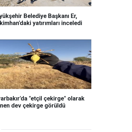
yükşehir Belediye Başkanı Er,
kimhan'daki yatırımları inceledi
yarbakır'da "etçil çekirge" olarak
linen dev çekirge görüldü