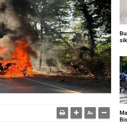
Bu
sik
Ma
Bis