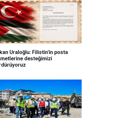
an Uraloğlu: Filistin'in posta
zmetlerine desteğimizi
rdürüyoruz