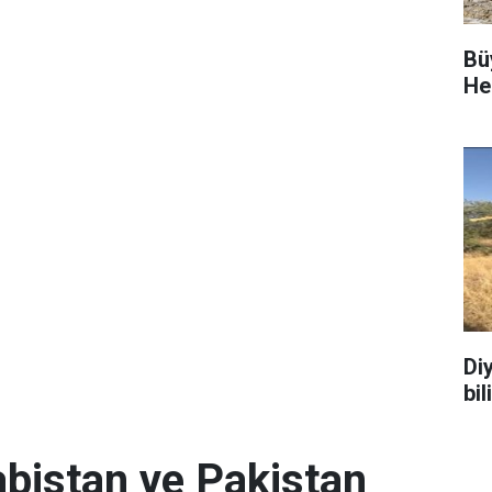
Bü
He
Di
bi
abistan ve Pakistan