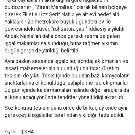
Yerel kaynakların aktardığına göre işgalcilerin
buldozerleri, "Ziraat Mahallesi" olarak bilinen bölgeye
girerek Filistinli İzz Şerif Nahlə'ye ait evi hedef aldı.
Yaklaşık 120 metrekare büyüklüğündeki ev ile
çevresindeki duvar, "ruhsatsız yapı" iddiasıyla yıkıldı.
Ancak Nahlə'nin daha önce gerekli resmî belgeleri
işgal makamlarına sunduğu, buna rağmen yıkımın
bugün gerçekleştirildiği belirtildi.
Aynı baskın sırasında işgalciler, sondaj ekipmanları ve
inşaat malzemelerinin bulunduğu bir ticari/üretim
tesisini de yıktı. Tesis içinde bulunan bazı kamyonların
anahtarlarına el konulduğu, sahiplerine ise ekipmanları
üç gün içinde kaldırmamaları halinde diğer araçlara da
el konulacağı yönünde tehditler yöneltildiği aktarıldı.
Söz konusu tesisin daha önce de birkaç ay önce aynı
gerekçeyle işgalciler tarafından yıkıldığı ifade edildi.
İLKHA
Kaynak: