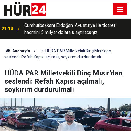
İran'dan Mekke Anlaşmasına ilişkin açıklama: İran’a
20:55
karşı olduğundan endişe duymamız için bir neden
yok
Anasayfa
HÜDA PAR Milletvekili Dinç Mısır'dan
seslendi: Refah Kapısı açılmalı, soykırım durdurulmalı
HÜDA PAR Milletvekili Dinç Mısır'dan
seslendi: Refah Kapısı açılmalı,
soykırım durdurulmalı