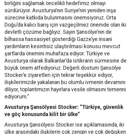
birliğini sağlamak öncelikli hedefimiz olmayı
sürdürüyor. Avusturya’nın Suriye’nin yeniden inşa
sürecine katkıda bulunmasını önemsiyoruz. Orta
Doğu’da kalıcı barış için vazgeçilmez önemde olan iki
devletli çözüme bağlıyız. Sayın Şansölye’nin de
bilhassa hassasiyet gösterdiği Gazze’ye insani
yardımların kesintisiz ulaştırılması konusu mevcut
şartlarda önemini muhafaza ediyor. Türkiye ve
Avusturya olarak Balkanlar’da istikrarın sürmesine de
büyük önem atfediyoruz. Değerli dostum Şansölye
Stocker’e ziyaretleri için tekrar teşekkür ediyor,
ilişkilerimizde yakalanan bu olumlu ivmenin devamını
diliyor, toplantımızın hayırlara vesile olmasını temenni
ediyorum.”
Avusturya Şansölyesi Stocker: “Türkiye, güvenlik
ve göç konusunda kilit bir ülke”
Avusturya Şansölyesi Stocker ise açıklamasında, iki
ülke arasındaki ilişkilerin çok zengin ve çok değişken