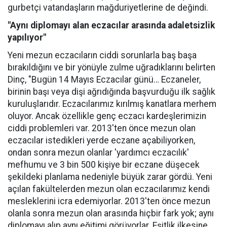
gurbetçi vatandaşların mağduriyetlerine de değindi.
"Aynı diplomayı alan eczacılar arasında adaletsizlik
yapılıyor"
Yeni mezun eczacıların ciddi sorunlarla baş başa
bırakıldığını ve bir yönüyle zulme uğradıklarını belirten
Dinç, "Bugün 14 Mayıs Eczacılar günü… Eczaneler,
birinin başı veya dişi ağrıdığında başvurduğu ilk sağlık
kuruluşlarıdır. Eczacılarımız kırılmış kanatlara merhem
oluyor. Ancak özellikle genç eczacı kardeşlerimizin
ciddi problemleri var. 2013'ten önce mezun olan
eczacılar istedikleri yerde eczane açabiliyorken,
ondan sonra mezun olanlar 'yardımcı eczacılık'
mefhumu ve 3 bin 500 kişiye bir eczane düşecek
şekildeki planlama nedeniyle büyük zarar gördü. Yeni
açılan fakültelerden mezun olan eczacılarımız kendi
mesleklerini icra edemiyorlar. 2013'ten önce mezun
olanla sonra mezun olan arasında hiçbir fark yok; aynı
diplomayı alıp aynı eğitimi görüyorlar. Eşitlik ilkesine