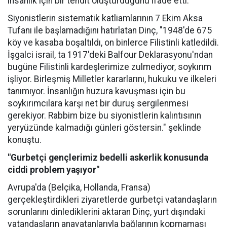
insanlık için bir tehdit oluşturduğunu ifade etti.
Siyonistlerin sistematik katliamlarının 7 Ekim Aksa
Tufanı ile başlamadığını hatırlatan Dinç, "1948'de 675
köy ve kasaba boşaltıldı, on binlerce Filistinli katledildi.
İşgalci israil, ta 1917'deki Balfour Deklarasyonu'ndan
bugüne Filistinli kardeşlerimize zulmediyor, soykırım
işliyor. Birleşmiş Milletler kararlarını, hukuku ve ilkeleri
tanımıyor. İnsanlığın huzura kavuşması için bu
soykırımcılara karşı net bir duruş sergilenmesi
gerekiyor. Rabbim bize bu siyonistlerin kalıntısının
yeryüzünde kalmadığı günleri göstersin." şeklinde
konuştu.
"Gurbetçi gençlerimiz bedelli askerlik konusunda
ciddi problem yaşıyor"
Avrupa'da (Belçika, Hollanda, Fransa)
gerçekleştirdikleri ziyaretlerde gurbetçi vatandaşların
sorunlarını dinlediklerini aktaran Dinç, yurt dışındaki
vatandaşların anavatanlarıyla bağlarının kopmaması