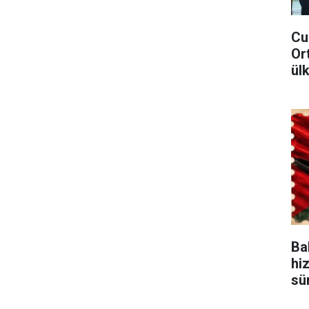
Cu
Or
ül
Bak
hi
sü