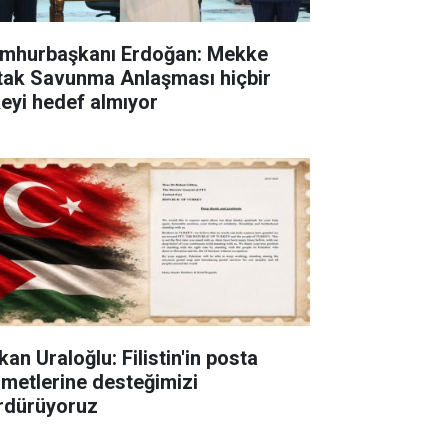
mhurbaşkanı Erdoğan: Mekke
tak Savunma Anlaşması hiçbir
keyi hedef almıyor
an Uraloğlu: Filistin'in posta
zmetlerine desteğimizi
rdürüyoruz