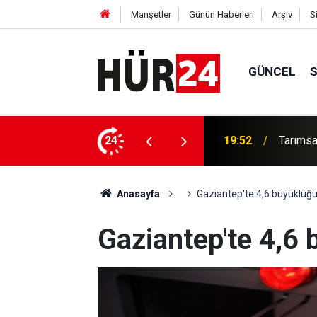
Manşetler
Günün Haberleri
Arşiv
S
GÜNCEL
ftçilerin hesaplarına aktarılıyor
24
19:37
HÜDA PA
Anasayfa
Gaziantep'te 4,6 büyüklü
Gaziantep'te 4,6