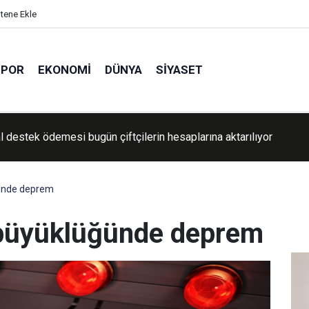
itene Ekle
SPOR
EKONOMI
DÜNYA
SIYASET
R Genel Sekreteri Yılmaz, İzmir'de esnafı ziyaret etti
ğünde deprem
 büyüklüğünde deprem