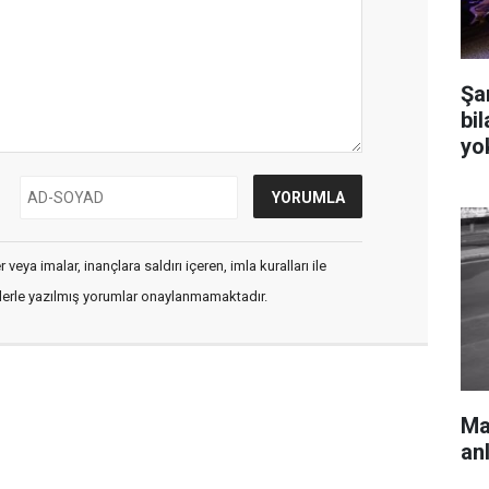
Şa
bi
yo
veya imalar, inançlara saldırı içeren, imla kuralları ile
flerle yazılmış yorumlar onaylanmamaktadır.
Mar
an