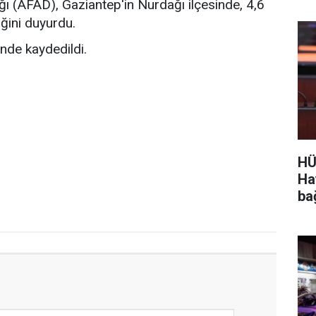
ı (AFAD), Gaziantep'in Nurdağı ilçesinde, 4,6
ini duyurdu.
inde kaydedildi.
HÜ
Ha
ba
ayd