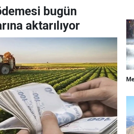
 ödemesi bugün
arına aktarılıyor
Me