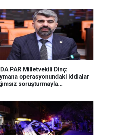
DA PAR Milletvekili Dinç:
ymana operasyonundaki iddialar
ğımsız soruşturmayla
ınlatılmalı