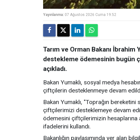
Yayınlanma:
07 Ağustos 2026 Cuma 19:52
Tarım ve Orman Bakanı İbrahim Yu
destekleme ödemesinin bugün çift
açıkladı.
Bakan Yumaklı, sosyal medya hesabın
çiftçilerin desteklenmeye devam edildiğ
Bakan Yumaklı, "Toprağın bereketini s
çiftçilerimizi desteklemeye devam ed
ödemesini çiftçilerimizin hesaplarına a
ifadelerini kullandı.
Bakanlığın paylaşımında yer alan bilg