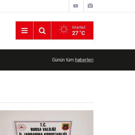
İstanbul
27 °C
19:34
Rusya, Ukrayna enerji tesislerine büyük bir saldı
Günün tüm
haberleri