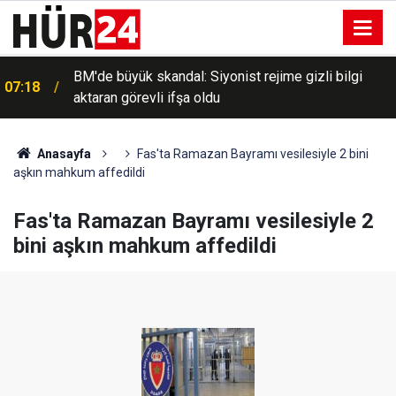
BM'de büyük skandal: Siyonist rejime gizli bilgi
07:18
aktaran görevli ifşa oldu
Anasayfa
Fas'ta Ramazan Bayramı vesilesiyle 2 bini
aşkın mahkum affedildi
Fas'ta Ramazan Bayramı vesilesiyle 2
bini aşkın mahkum affedildi