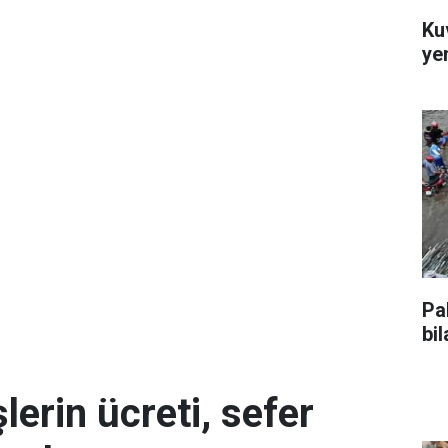
Kuv
ye
Pa
bi
erin ücreti, sefer