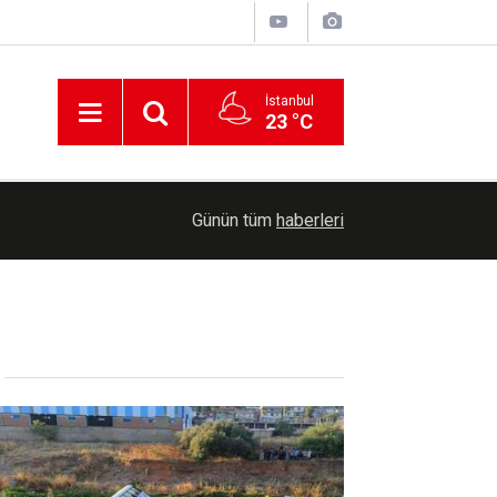
İstanbul
23 °C
00:30
Cumhurbaşkanlığına Cevdet Yılmaz vekalet ede
Günün tüm
haberleri