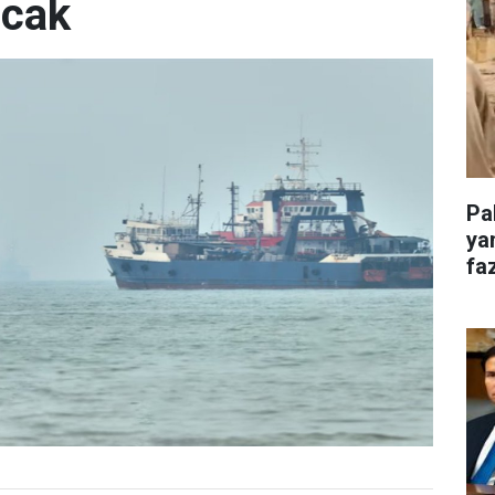
acak
Pa
ya
faz