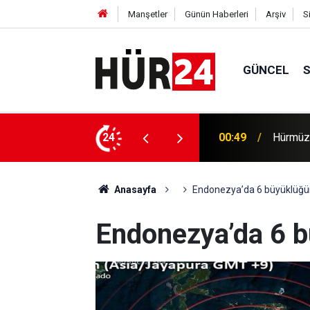
Manşetler
Günün Haberleri
Arşiv
S
GÜNCEL
00:49
Hürmüz'
24
00:35
Trump, 
Anasayfa
Endonezya’da 6 büyüklüğ
Endonezya’da 6 