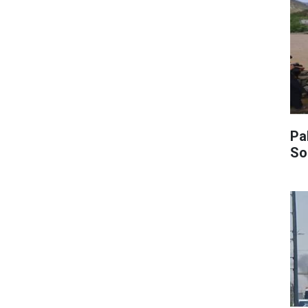
Pak
So