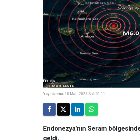
Yayınlanma:
18 Mart 2025 Salı 01:11
Endonezya'nın Seram bölgesind
geldi.