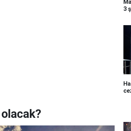
Ma
3 
Ha
ce
 olacak?