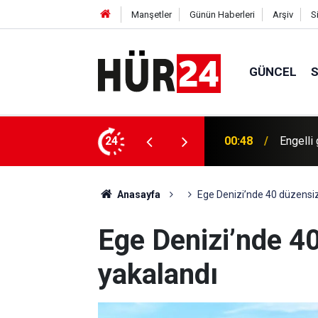
Manşetler
Günün Haberleri
Arşiv
S
GÜNCEL
ekleşiyor
24
00:40
Bugün h
Anasayfa
Ege Denizi’nde 40 düzensi
Ege Denizi’nde 4
yakalandı