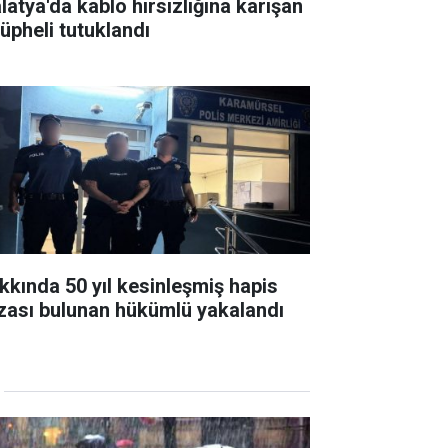
latya'da kablo hırsızlığına karışan
şüpheli tutuklandı
kkında 50 yıl kesinleşmiş hapis
zası bulunan hükümlü yakalandı