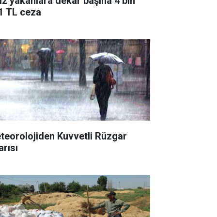
ız yakanlara dekar başına 4 bin
1 TL ceza
teorolojiden Kuvvetli Rüzgar
arısı