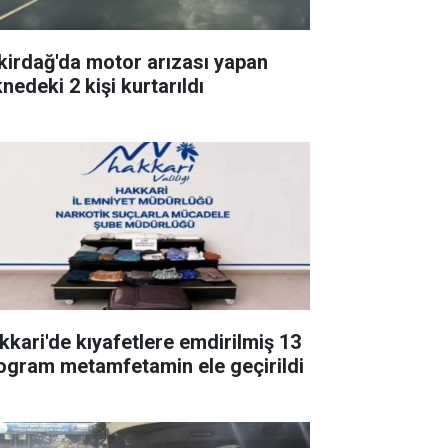
kirdağ'da motor arızası yapan
nedeki 2 kişi kurtarıldı
kkari'de kıyafetlere emdirilmiş 13
logram metamfetamin ele geçirildi