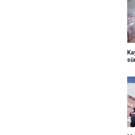
Kay
sü