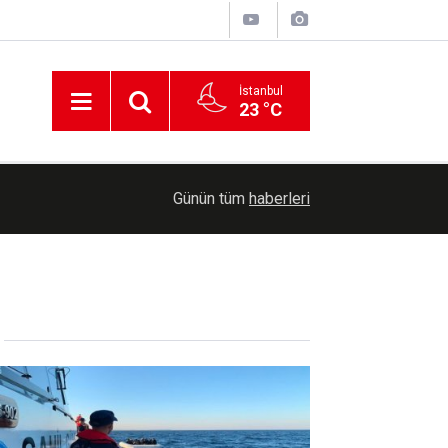
İstanbul
23 °C
00:39
Yozgat'ta yeşil mercimek hasadı başladı
Günün tüm
haberleri