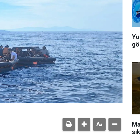
Yu
gö
Ma
sık