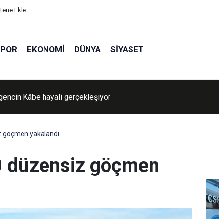
itene Ekle
SPOR
EKONOMI
DÜNYA
SIYASET
ava nasıl olacak?
z göçmen yakalandı
0 düzensiz göçmen