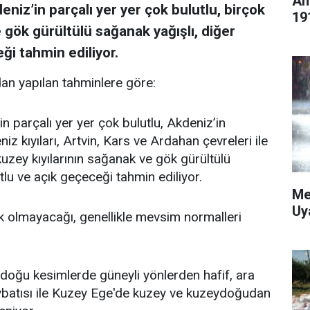
An
eniz’in parçalı yer yer çok bulutlu, birçok
19
 gök gürültülü sağanak yağışlı, diğer
ği tahmin ediliyor.
an yapılan tahminlere göre:
in parçalı yer yer çok bulutlu, Akdeniz’in
z kıyıları, Artvin, Kars ve Ardahan çevreleri ile
n kuzey kıyılarının sağanak ve gök gürültülü
tlu ve açık geçeceği tahmin ediliyor.
Me
Uy
k olmayacağı, genellikle mevsim normalleri
doğu kesimlerde güneyli yönlerden hafif, ara
ybatısı ile Kuzey Ege'de kuzey ve kuzeydoğudan