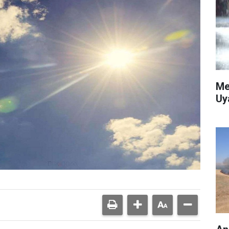
Me
Uy