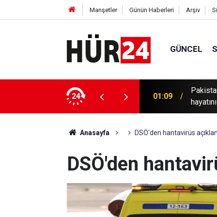
Manşetler
Günün Haberleri
Arşiv
S
GÜNCEL
 yana yağışlar nedeniyle 150'den fazla kişi
24
00:49
Hürmüz'
Anasayfa
DSÖ'den hantavirüs açıkla
DSÖ'den hantavir