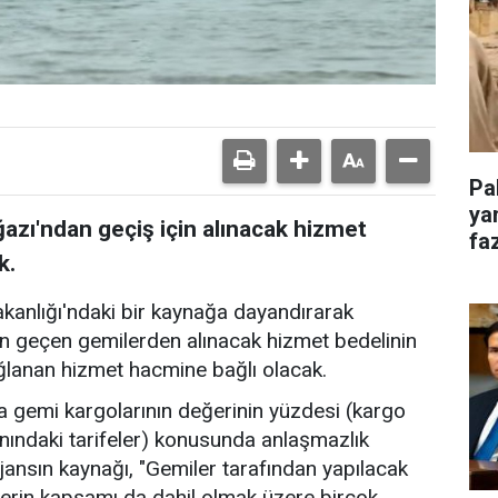
Pa
ya
zı'ndan geçiş için alınacak hizmet
faz
k.
akanlığı'ndaki bir kaynağa dayandırarak
n geçen gemilerden alınacak hizmet bedelinin
ğlanan hizmet hacmine bağlı olacak.
 gemi kargolarının değerinin yüzdesi (kargo
nındaki tarifeler) konusunda anlaşmazlık
jansın kaynağı, "Gemiler tarafından yapılacak
erin kapsamı da dahil olmak üzere birçok