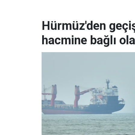
Hürmüz'den geçişl
hacmine bağlı ol