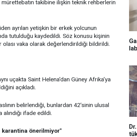
 mürettebatın takibine ilişkin teknik rehberlerin
en ayrılan yetişkin bir erkek yolcunun
da tutulduğu kaydedildi. Söz konusu kişinin
Ga
lası vaka olarak değerlendirildiği bildirildi.
la
aynı uçakta Saint Helena’dan Güney Afrika’ya
diğini açıkladı.
ının belirlendiği, bunlardan 42’sinin ulusal
a alındığı ifade edildi.
Dr
n karantina önerilmiyor"
tü