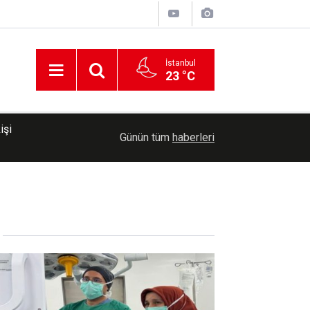
İstanbul
23 °C
00:35
Trump, İran'a yönelik savaşın "yakında sona erec
Günün tüm
haberleri