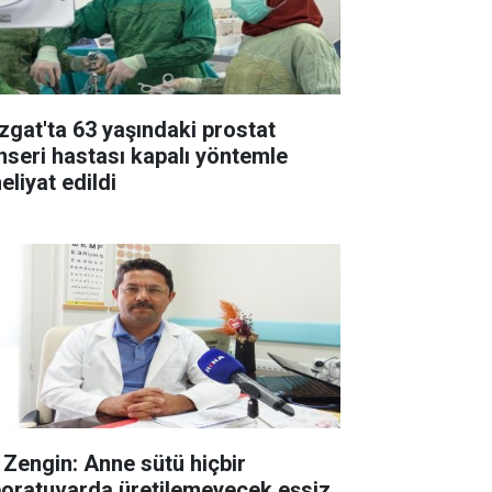
zgat'ta 63 yaşındaki prostat
nseri hastası kapalı yöntemle
eliyat edildi
. Zengin: Anne sütü hiçbir
boratuvarda üretilemeyecek eşsiz