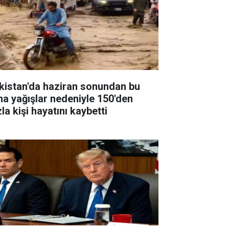
kistan'da haziran sonundan bu
na yağışlar nedeniyle 150'den
la kişi hayatını kaybetti