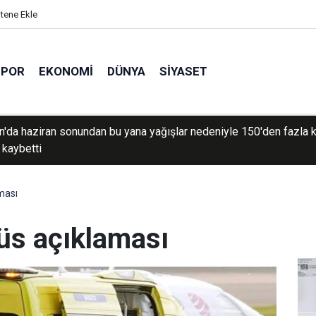
itene Ekle
SPOR
EKONOMI
DÜNYA
SIYASET
den geçişlerin ücreti, sefer hacmine bağlı olacak
ması
üs açıklaması