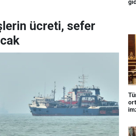
gı
erin ücreti, sefer
acak
Tü
or
im