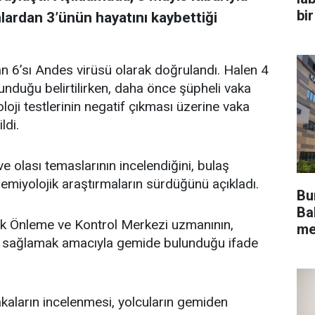
bir
nlardan 3’ünün hayatını kaybettiği
 6’sı Andes virüsü olarak doğrulandı. Halen 4
unduğu belirtilirken, daha önce şüpheli vaka
oloji testlerinin negatif çıkması üzerine vaka
ldi.
 ve olası temaslarının incelendiğini, bulaş
emiyolojik araştırmaların sürdüğünü açıkladı.
Bu
Bak
ık Önleme ve Kontrol Merkezi uzmanının,
me
k sağlamak amacıyla gemide bulunduğu ifade
akaların incelenmesi, yolcuların gemiden