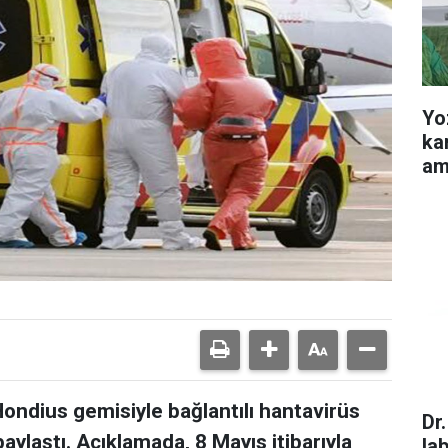
Yo
ka
am
ondius gemisiyle bağlantılı hantavirüs
Dr
 paylaştı. Açıklamada, 8 Mayıs itibarıyla
la