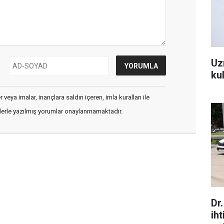
Uz
kul
veya imalar, inançlara saldırı içeren, imla kuralları ile
flerle yazılmış yorumlar onaylanmamaktadır.
Dr
ih