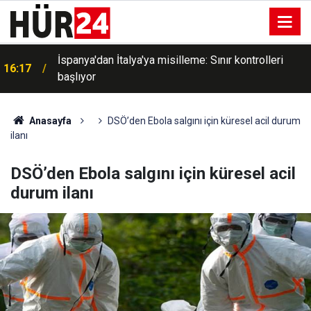
16:08
ABD'de yangın söndürme helikopteri düştü
Anasayfa
DSÖ’den Ebola salgını için küresel acil durum
ilanı
DSÖ’den Ebola salgını için küresel acil
durum ilanı