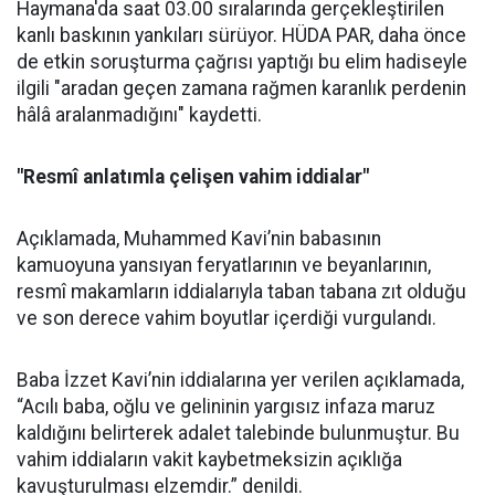
Haymana'da saat 03.00 sıralarında gerçekleştirilen
kanlı baskının yankıları sürüyor. HÜDA PAR, daha önce
de etkin soruşturma çağrısı yaptığı bu elim hadiseyle
ilgili "aradan geçen zamana rağmen karanlık perdenin
hâlâ aralanmadığını" kaydetti.
"Resmî anlatımla çelişen vahim iddialar"
Açıklamada, Muhammed Kavi’nin babasının
kamuoyuna yansıyan feryatlarının ve beyanlarının,
resmî makamların iddialarıyla taban tabana zıt olduğu
ve son derece vahim boyutlar içerdiği vurgulandı.
Baba İzzet Kavi’nin iddialarına yer verilen açıklamada,
“Acılı baba, oğlu ve gelininin yargısız infaza maruz
kaldığını belirterek adalet talebinde bulunmuştur. Bu
vahim iddiaların vakit kaybetmeksizin açıklığa
kavuşturulması elzemdir.” denildi.