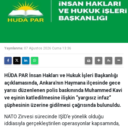
Yayınlanma:
07 Ağustos 2026 Cuma 13:36
HÜDA PAR İnsan Hakları ve Hukuk İşleri Başkanlığı
açıklamasında, Ankara'nın Haymana ilçesinde gece
yarısı düzenlenen polis baskınında Muhammed Kavi
ve eşinin katledilmesine ilişkin “yargısız infaz”
şüphesinin üzerine gidilmesi çağrısında bulunuldu.
NATO Zirvesi sürecinde IŞİD’e yönelik olduğu
iddiasıyla gerçekleştirilen operasyonlar kapsamında,