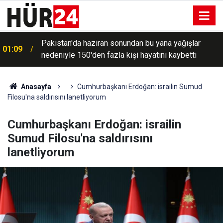
Pakistan'da haziran sonundan bu yana yağışlar
01:09
nedeniyle 150'den fazla kişi hayatını kaybetti
Hürmüz'den geçişlerin ücreti, sefer hacmine bağlı
00:49
olacak
Anasayfa
Cumhurbaşkanı Erdoğan: israilin Sumud
Filosu'na saldırısını lanetliyorum
Cumhurbaşkanı Erdoğan: israilin
Sumud Filosu'na saldırısını
lanetliyorum