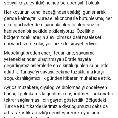
sosyal krize evrildiğine hep beraber şahit olduk.
Her koyunun kendi bacağından asıldığı günler artık
geride kalmıştır. Küresel ekonomi ile bütünleşmiş her
ülke gibi bizler de dışarıdaki olumlu olumsuz her
hadiseden bir şekilde etkileniyoruz. Özellikle
bölgemizdeki ateşin alevi olmasa dahi maalesef
dumanı bize de ulaşıyor, bize de sirayet ediyor.
Mesela gübreden enerji tedarikine, savunma
yeteneklerinden ulaştırmaya süratle hayata
geçirdiğimiz önlemlerle en sıkıntılı günleri suhuletle
atlattık. Türkiye'yi savaşa çekme tuzaklarına karşı
soğukkanlılığımızı ilk günden itibaren muhafaza ettik.
Ayrıca müzakere, diyalog ve diplomasiyi önceleyen
barışçıl politikamızla gerilimin düşürülmesi, sükunetin
tekrar sağlanması için gayret gösterdik. Bölgedeki
Türk ve Kürt kardeşlerimizle diyaloğumuzu daha da
artırarak istikrarsızlığı derinleştirecek oyunların