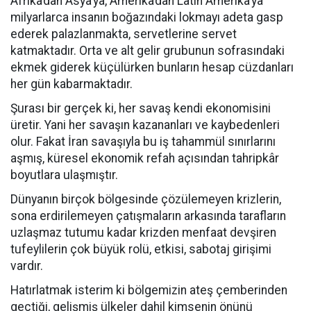
Afrika’dan Asya’ya, Amerika’dan Latin Amerika’ya
milyarlarca insanın boğazındaki lokmayı adeta gasp
ederek palazlanmakta, servetlerine servet
katmaktadır. Orta ve alt gelir grubunun sofrasındaki
ekmek giderek küçülürken bunların hesap cüzdanları
her gün kabarmaktadır.
Şurası bir gerçek ki, her savaş kendi ekonomisini
üretir. Yani her savaşın kazananları ve kaybedenleri
olur. Fakat İran savaşıyla bu iş tahammül sınırlarını
aşmış, küresel ekonomik refah açısından tahripkâr
boyutlara ulaşmıştır.
Dünyanın birçok bölgesinde çözülemeyen krizlerin,
sona erdirilemeyen çatışmaların arkasında tarafların
uzlaşmaz tutumu kadar krizden menfaat devşiren
tufeylilerin çok büyük rolü, etkisi, sabotaj girişimi
vardır.
Hatırlatmak isterim ki bölgemizin ateş çemberinden
geçtiği, gelişmiş ülkeler dahil kimsenin önünü