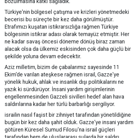
bozulmasına katkı sağladık.
Türkiye'nin bölgesel çatışma ve krizleri yönetmedeki
becerisi bu süreçte bir kez daha görülmüştür.
Etrafımızı kuşatan istikrarsızlığa rağmen Türkiye
bölgesinin istikrar adası olarak temayüz etmiştir. Her
ne kadar savaş öncesi döneme dönüş biraz zaman
alacak olsa da ülkemiz eskisinden çok daha güçlü bir
şekilde yoluna devam edecektir.
Aziz milletim, bizim de çabalarımız sayesinde 11
Ekim'de varılan ateşkese rağmen israil, Gazze'ye
yönelik hukuk, ahlak ve insanlık dışı politikalarını ne
yazık ki sürdürüyor. İnsani yardım girişimlerinin
engellenmesinden Gazzeli sivilleri hedef alan hava
saldırılarına kadar her türlü barbarlığı sergiliyor.
israilin nasıl faşist bir zihniyet tarafından yönetildiğine
bugün bir kez daha şahit olduk. Gazze'ye insani yardım
götüren Küresel Sumud Filosu'na israil güçleri
tarafından hem de uluslararası sularda bir saldırı