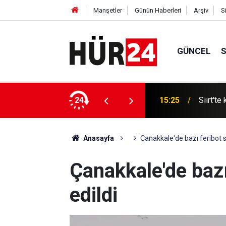
Manşetler
Günün Haberleri
Arşiv
S
GÜNCEL
ABD'de 
 keçisini avlayanlara 6 yıl sonra ceza
24
15:24
şekilde 
Anasayfa
Çanakkale'de bazı feribot se
Çanakkale'de bazı 
edildi