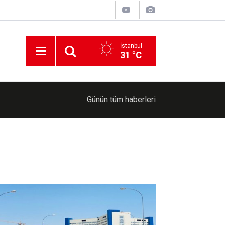
İstanbul
31 °C
linçli
15:22
Bursa'da kaldırımları işgal eden işletmelere cez
Günün tüm
haberleri