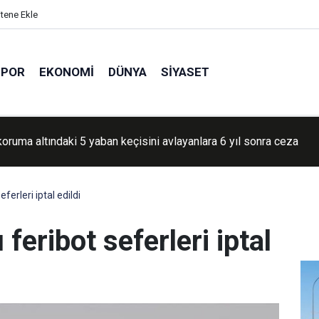
itene Ekle
SPOR
EKONOMI
DÜNYA
SIYASET
tek imzayla açılabilecek Epstein dosyaları Adalet Bakanlığınca bi
kapatılıyor
ferleri iptal edildi
feribot seferleri iptal