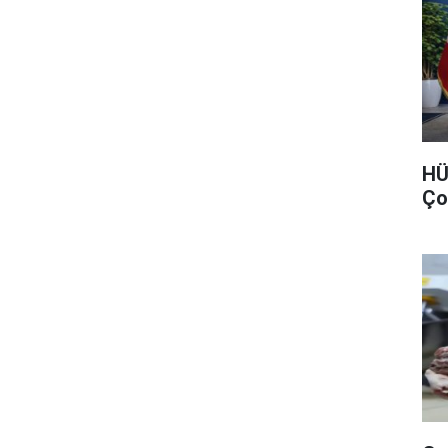
HÜ
Ço