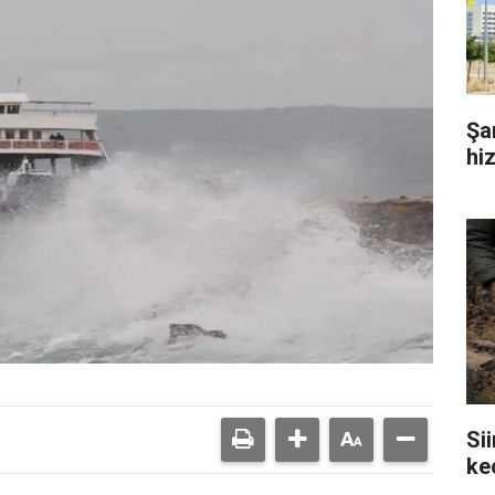
Şa
hi
Si
ke