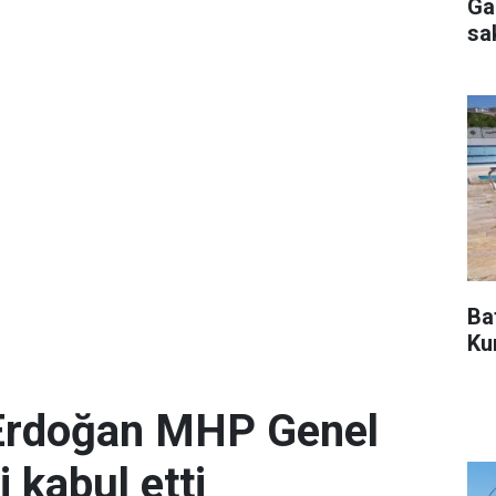
Ga
sa
Ba
Ku
Erdoğan MHP Genel
 kabul etti