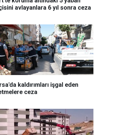
irt'te koruma altındaki 5 yaban
çisini avlayanlara 6 yıl sonra ceza
rsa'da kaldırımları işgal eden
letmelere ceza