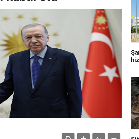
Şa
hi