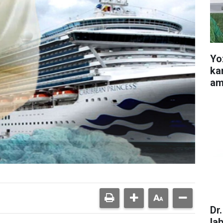
Yo
ka
am
Dr
la