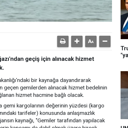
Tr
"y
zı'ndan geçiş için alınacak hizmet
k.
akanlığı'ndaki bir kaynağa dayandırarak
n geçen gemilerden alınacak hizmet bedelinin
ğlanan hizmet hacmine bağlı olacak.
 gemi kargolarının değerinin yüzdesi (kargo
nındaki tarifeler) konusunda anlaşmazlık
jansın kaynağı, "Gemiler tarafından yapılacak
erin kapsamı da dahil olmak üzere birçok