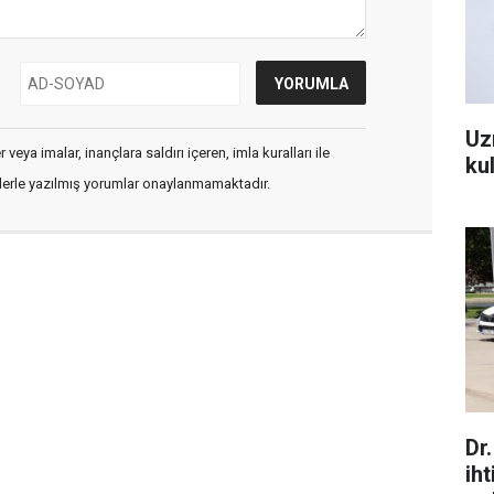
Uz
veya imalar, inançlara saldırı içeren, imla kuralları ile
kul
flerle yazılmış yorumlar onaylanmamaktadır.
Dr
ih