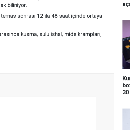
aça
ak biliniyor.
le temas sonrası 12 ila 48 saat içinde ortaya
 arasında kusma, sulu ishal, mide krampları,
Ku
bo
30