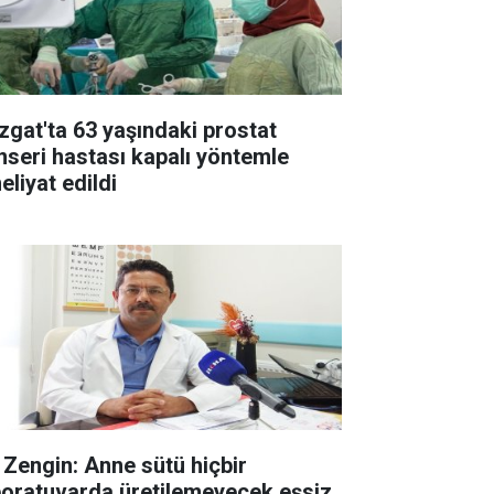
zgat'ta 63 yaşındaki prostat
nseri hastası kapalı yöntemle
eliyat edildi
. Zengin: Anne sütü hiçbir
boratuvarda üretilemeyecek eşsiz