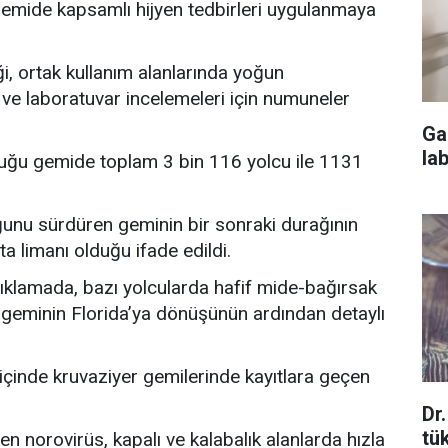
gemide kapsamlı hijyen tedbirleri uygulanmaya
iği, ortak kullanım alanlarında yoğun
ve laboratuvar incelemeleri için numuneler
Ga
la
nduğu gemide toplam 3 bin 116 yolcu ile 1131
unu sürdüren geminin bir sonraki durağının
a limanı olduğu ifade edildi.
açıklamada, bazı yolcularda hafif mide-bağırsak
k, geminin Florida’ya dönüşünün ardından detaylı
 içinde kruvaziyer gemilerinde kayıtlara geçen
Dr
tü
en norovirüs, kapalı ve kalabalık alanlarda hızla