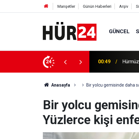
Manşetler
Günün Haberleri
Arşiv
S
GÜNCEL
efer hacmine bağlı olacak
24
00:35
Trump, 
Anasayfa
Bir yolcu gemisinde daha sa
Bir yolcu gemisin
Yüzlerce kişi enf