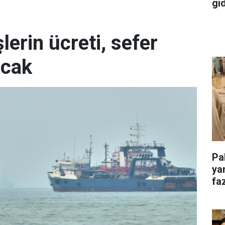
gı
erin ücreti, sefer
acak
Pa
ya
faz