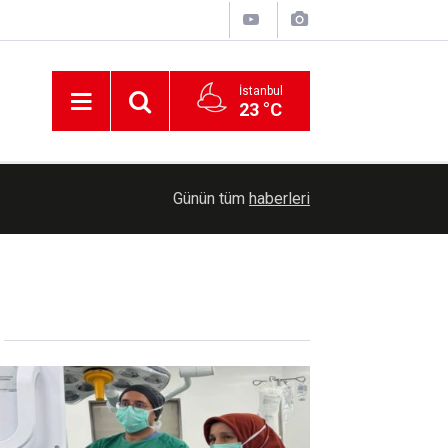
İstanbul
23 °C
00:30
Cumhurbaşkanlığına Cevdet Yılmaz vekalet ede
Günün tüm
haberleri