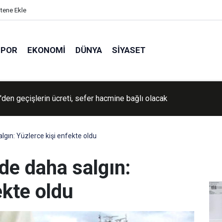
itene Ekle
SPOR
EKONOMI
DÜNYA
SIYASET
İran'a yönelik savaşın "yakında sona ereceğini" söyledi
lgın: Yüzlerce kişi enfekte oldu
de daha salgın:
ekte oldu