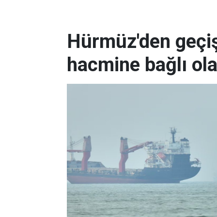
Hürmüz'den geçişl
hacmine bağlı ol