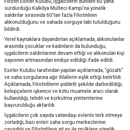
Filistin Esirler Kulübü, işgalcilerin dünden bu yana
sürdürdüğü Kalkilya Mülteci Kampı'na yönelik
saldırılar sırasında 60'tan fazla Filistinlinin
alıkonulduğunu ve sahada sorguya tabi tutulduğunu
bildirdi.
Yerel kaynaklara dayandırılan açıklamada, alıkonulanlar
arasında çocuklar ve kadınların da bulunduğu,
işgalcilerin saldırılarının devam ettiği ve alıkonulan kişi
sayısının artmasından endişe edildiği ifade edildi.
Esirler Kulübü tarafından yapılan açıklamada, "gözaltı"
ve saha sorgularına ağır ihlallerin eşlik ettiği belirtildi.
Açıklamada, Filistinlilerin şiddetli şekilde darbedildiği,
kelepçelerin işkence ve kötü muamele aracı olarak
kullanıldığı, tehdit ve korkutma yöntemlerine
başvurulduğu aktarıldı.
İşgalcilerin çok sayıda vatandaşı evlerini terk etmeye
zorladığı, bazı evleri saha sorgu merkezlerine
çevirdiği ve Filistinlilere ait ev ile mülklere yönelik