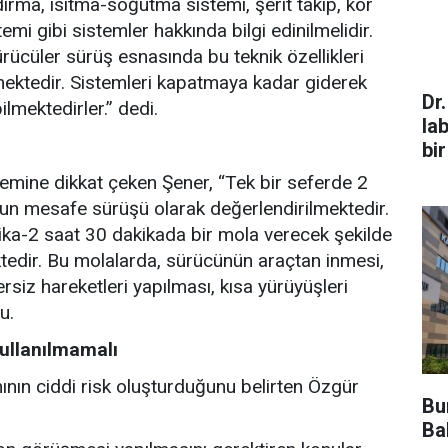
andırma, ısıtma-soğutma sistemi, şerit takip, kör
emi gibi sistemler hakkında bilgi edinilmelidir.
ürücüler sürüş esnasında bu teknik özellikleri
mektedir. Sistemleri kapatmaya kadar giderek
Dr
ilmektedirler.” dedi.
la
bir
mine dikkat çeken Şener, “Tek bir seferde 2
zun mesafe sürüşü olarak değerlendirilmektedir.
a-2 saat 30 dakikada bir mola verecek şekilde
edir. Bu molalarda, sürücünün araçtan inmesi,
rsiz hareketleri yapılması, kısa yürüyüşleri
u.
kullanılmamalı
mının ciddi risk oluşturduğunu belirten Özgür
Bu
Bak