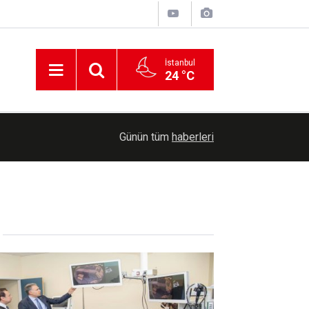
İstanbul
24 °C
00:36
Erzurum'da Bağımlılıkla Mücadele İl Koordinasyo
Günün tüm
haberleri