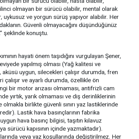
 olmayan bir sürücü olabilir, hasta olabilir,
bilinci olmayan bir sürücü olabilir, mental olarak
 uykusuz ve yorgun sürüş yapıyor alabilir. Her
odaklanın. Güvenli olmayacağını düşündüğünüz
” şeklinde konuştu.
mının hayati önem taşıdığını vurgulayan Şener,
 seviyede yapılmış olması (Yağ kalitesi ve
, aküsü uygun, silecekleri çalışır durumda, fren
i çalışır ve ayarlı durumda, özellikle ön
ngi bir motor arızası olmaması, antifrizli cam
de yırtık, yarık olmaması ve diş derinliklerinin
 olmakla birlikte güvenli sınırı yaz lastiklerinde
tredir). Lastik hava basınçlarının fabrika
 uygun hava basınç bilgisi, taşıtın kılavuz
ya sürücü kapısının içinde yazmaktadır).
llarında veya yaz koşullarında değiştirilmez. Her