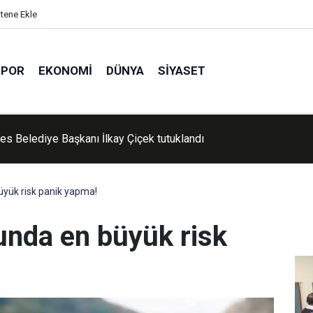
itene Ekle
SPOR
EKONOMI
DÜNYA
SIYASET
s Belediye Başkanı İlkay Çiçek tutuklandı
'de Kur'an kursu öğrencileri piknikte buluştu
yük risk panik yapma!
nda en büyük risk