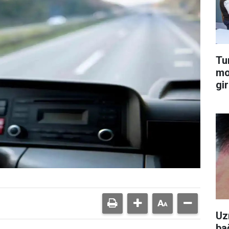
Tu
mo
gir
Uz
ba