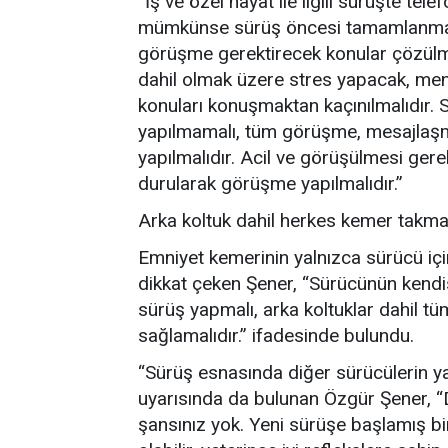
“İş ve özel hayat ile ilgili sürüşte te
mümkünse sürüş öncesi tamamlanmalı.
görüşme gerektirecek konular çözülmel
dahil olmak üzere stres yapacak, m
konuları konuşmaktan kaçınılmalıdır. S
yapılmamalı, tüm görüşme, mesajlaşma 
yapılmalıdır. Acil ve görüşülmesi ger
durularak görüşme yapılmalıdır.”
Arka koltuk dahil herkes kemer takma
Emniyet kemerinin yalnızca sürücü içi
dikkat çeken Şener, “Sürücünün kendis
sürüş yapmalı, arka koltuklar dahil tü
sağlamalıdır.” ifadesinde bulundu.
“Sürüş esnasında diğer sürücülerin ya
uyarısında da bulunan Özgür Şener, “
şansınız yok. Yeni sürüşe başlamış bir 