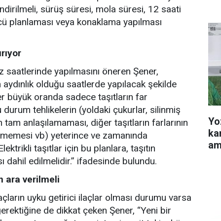
ndirilmeli, sürüş süresi, mola süresi, 12 saati
rücü planlaması veya konaklama yapılması
ırıyor
saatlerinde yapılmasını öneren Şener,
ydınlık olduğu saatlerde yapılacak şekilde
ler büyük oranda sadece taşıtların far
u durum tehlikelerin (yoldaki çukurlar, silinmiş
Yo
ın tam anlaşılamaması, diğer taşıtların farlarının
ka
rmemesi vb) yeterince ve zamanında
am
trikli taşıtlar için bu planlara, taşıtın
 dahil edilmelidir.” ifadesinde bulundu.
 ara verilmeli
açların uyku getirici ilaçlar olması durumu varsa
gerektiğine de dikkat çeken Şener, “Yeni bir