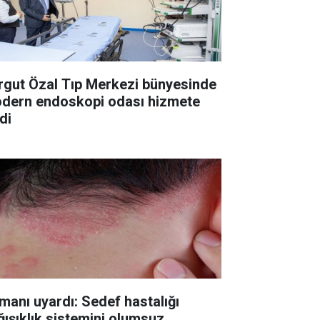
rgut Özal Tıp Merkezi bünyesinde
dern endoskopi odası hizmete
di
manı uyardı: Sedef hastalığı
ğışıklık sistemini olumsuz