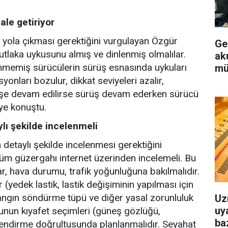
le getiriyor
 yola çıkması gerektiğini vurgulayan Özgür
Ge
tlaka uykusunu almış ve dinlenmiş olmalılar.
aku
nmemiş sürücülerin sürüş esnasında uykuları
mü
onları bozulur, dikkat seviyeleri azalır,
ürüşe devam edilirse sürüş devam ederken sürücü
iye konuştu.
lı şekilde incelenmeli
detaylı şekilde incelenmesi gerektiğini
tüm güzergahı internet üzerinden incelemeli. Bu
ar, hava durumu, trafik yoğunluğuna bakılmalıdır.
yedek lastik, lastik değişiminin yapılması için
yangın söndürme tüpü ve diğer yasal zorunluluk
Uz
uya
unun kıyafet seçimleri (güneş gözlüğü,
baz
endirme doğrultusunda planlanmalıdır. Seyahat