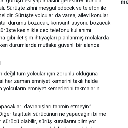
lefon görüşmesi yapılmasını gerektiren konular
me
 Sürüşte zihni meşgul edecek ve telefon ile
idir. Sürüşte yolcular da varsa, ailevi konular
ental durumu bozacak, konsantrasyonu bozacak
ürüşte kesinlikle cep telefonu kullanımı
gibi iletişim ihtiyaçları planlanmış molalarda
eken durumlarda mutlaka güvenli bir alanda
lı
n değil tüm yolcular için zorunlu olduğuna
i her zaman emniyet kemerini takılı halde
m yolcuların emniyet kemerlerini takmalarını
pacakları davranışları tahmin etmeyin.”
Diğer taşıttaki sürücünün ne yapacağını bilme
sürücü olabilir, sürüş kurallarını bilmiyor