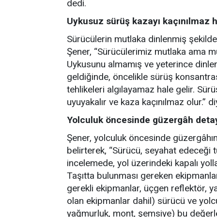
dedi.
Uykusuz sürüş kazayı kaçınılmaz ha
Sürücülerin mutlaka dinlenmiş şekilde
Şener, “Sürücülerimiz mutlaka ama mu
Uykusunu almamış ve yeterince dinle
geldiğinde, öncelikle sürüş konsantrasy
tehlikeleri algılayamaz hale gelir. S
uyuyakalır ve kaza kaçınılmaz olur.” d
Yolculuk öncesinde güzergâh detay
Şener, yolculuk öncesinde güzergâhın 
belirterek, “Sürücü, seyahat edeceği 
incelemede, yol üzerindeki kapalı yoll
Taşıtta bulunması gereken ekipmanlar (
gerekli ekipmanlar, üçgen reflektör, 
olan ekipmanlar dahil) sürücü ve yolc
yağmurluk, mont, şemsiye) bu değerl