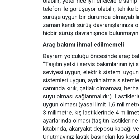
olabilir, yeterince iyi reflekslere sahip
telefon ile görüşüyor olabilir, tehlike 
sürüşe uygun bir durumda olmayabilir,
zaman kendi sürüş davranışlarınıza 
hiçbir sürüş davranışında bulunmayın.
Araç bakımı ihmal edilmemeli
Bayram yolculuğu öncesinde araç bakı
“Taşıtın yetkili servis bakımlarının iyi
seviyesi uygun, elektrik sistemi uygun
sistemleri uygun, aydınlatma sistemler
camında kırık, çatlak olmaması, herha
suyu olması sağlanmalıdır). Lastiklerin
uygun olması (yasal limit 1,6 milimetre
3 milimetre, kış lastiklerinde 4 milime
ayarlarında olması (taşıtın lastiklerine
kitabında, akaryakıt deposu kapağı ve
Unutmayınız lastik basınçları kış koşu