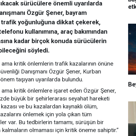
ıkacak sürücülere önemli uyarılarda
etk
 Danışmanı Özgür Şener, bayram
 trafik yoğunluğuna dikkat çekerek,
telefonu kullanımına, araç bakımından
asına kadar birçok konuda sürücülerin
bileceğini söyledi.
ama kritik önlemlerin trafik kazalarının önüne
 Güvenliği Danışmanı Özgür Şener, Kurban
önem taşıyan uyarılarda bulundu.
Be
 ama kritik önlemlere işaret eden Özgür Şener,
zde büyük bir şehirlerarası seyahat hareketi
k kazası ve bu kazalardan kaynaklı ölüm,
azalarını önlemek için yola çıkan tüm
er var. Bu tedbirlerin tamamı, sürüşün bir
almaların olmaması için kritik öneme sahiptir.”