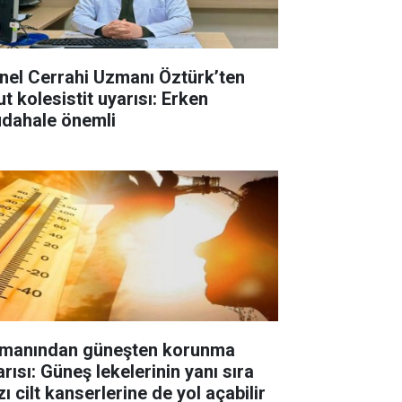
nel Cerrahi Uzmanı Öztürk’ten
t kolesistit uyarısı: Erken
dahale önemli
manından güneşten korunma
rısı: Güneş lekelerinin yanı sıra
ı cilt kanserlerine de yol açabilir