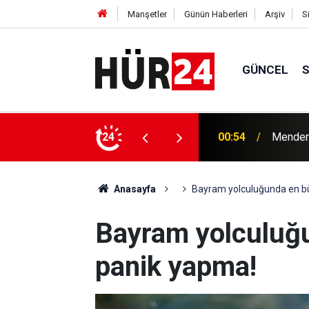
Manşetler
Günün Haberleri
Arşiv
S
GÜNCEL
00:54
Mendere
24
00:42
Erdemli
Anasayfa
Bayram yolculuğunda en bü
Bayram yolculuğu
panik yapma!