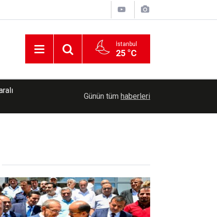
İstanbul
25 °C
19:39
Almanya'da yaz sıcağına bağlı ölümler yaklaşık 1
Günün tüm
haberleri