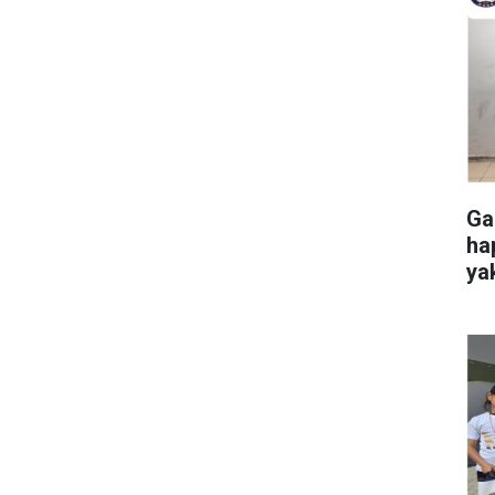
Ga
ha
ya