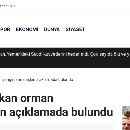
itene Ekle
SPOR
EKONOMI
DÜNYA
SIYASET
ki kitlesel sınır geçişlerinde ölü sayısı 100'e yaklaştı
yangınlarına ilişkin açıklamada bulundu
ıkan orman
kin açıklamada bulundu