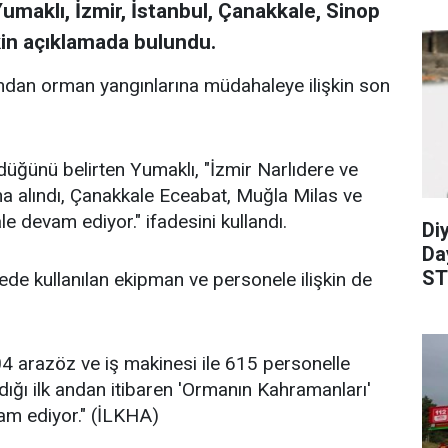
maklı, İzmir, İstanbul, Çanakkale, Sinop
kin açıklamada bulundu.
dan orman yangınlarına müdahaleye ilişkin son
düğünü belirten Yumaklı, "İzmir Narlıdere ve
ına alındı, Çanakkale Eceabat, Muğla Milas ve
 devam ediyor." ifadesini kullandı.
Diy
Da
ST
de kullanılan ekipman ve personele ilişkin de
dü
04 arazöz ve iş makinesi ile 615 personelle
ığı ilk andan itibaren 'Ormanın Kahramanları'
m ediyor." (İLKHA)