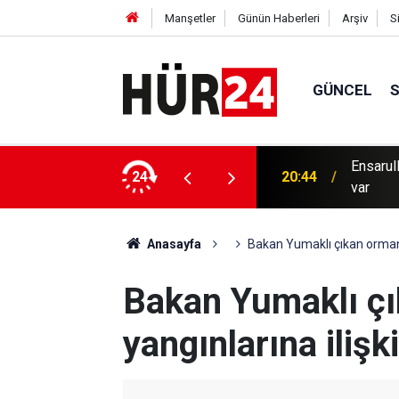
Manşetler
Günün Haberleri
Arşiv
S
GÜNCEL
vetlerini hedef aldı: Çok sayıda ölü ve yaralı
24
20:06
Ceuta'da
Anasayfa
Bakan Yumaklı çıkan orman 
Bakan Yumaklı ç
yangınlarına iliş