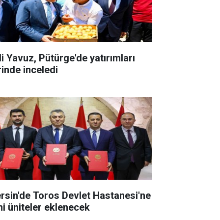
li Yavuz, Pütürge'de yatırımları
rinde inceledi
rsin'de Toros Devlet Hastanesi'ne
ni üniteler eklenecek