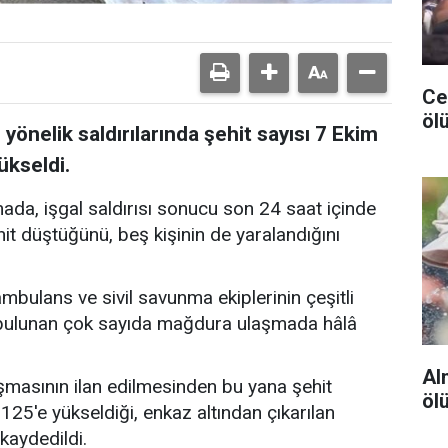
Ceu
ölü
 yönelik saldırılarında şehit sayısı 7 Ekim
ükseldi.
mada, işgal saldırısı sonucu son 24 saat içinde
ehit düştüğünü, beş kişinin de yaralandığını
ambulans ve sivil savunma ekiplerinin çeşitli
a bulunan çok sayıda mağdura ulaşmada hâlâ
Al
masının ilan edilmesinden bu yana şehit
öl
4.125'e yükseldiği, enkaz altından çıkarılan
 kaydedildi.