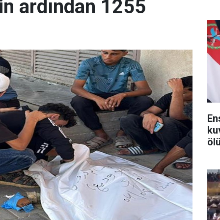
in ardından 1255
En
ku
ölü