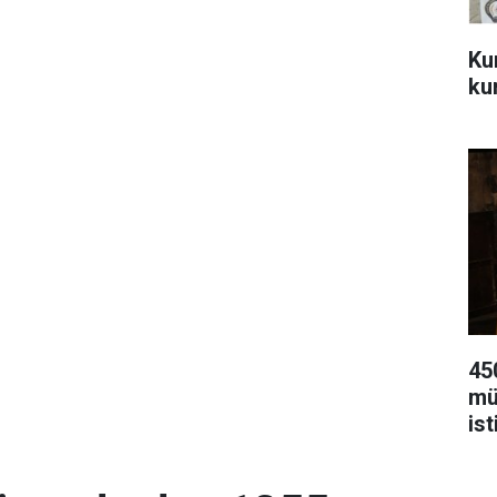
Ku
kur
45
mü
ist