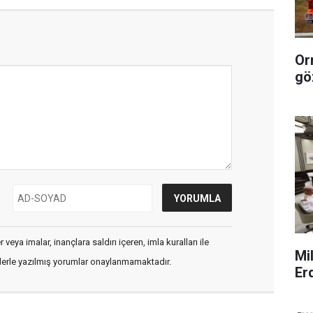
Or
gö
veya imalar, inançlara saldırı içeren, imla kuralları ile
Mi
flerle yazılmış yorumlar onaylanmamaktadır.
Er